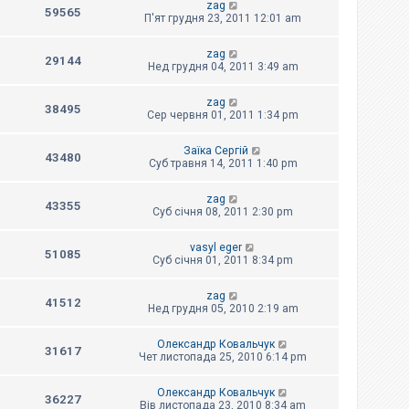
zag
59565
П'ят грудня 23, 2011 12:01 am
zag
29144
Нед грудня 04, 2011 3:49 am
zag
38495
Сер червня 01, 2011 1:34 pm
Заїка Сергій
43480
Суб травня 14, 2011 1:40 pm
zag
43355
Суб січня 08, 2011 2:30 pm
vasyl eger
51085
Суб січня 01, 2011 8:34 pm
zag
41512
Нед грудня 05, 2010 2:19 am
Олександр Ковальчук
31617
Чет листопада 25, 2010 6:14 pm
Олександр Ковальчук
36227
Вів листопада 23, 2010 8:34 am