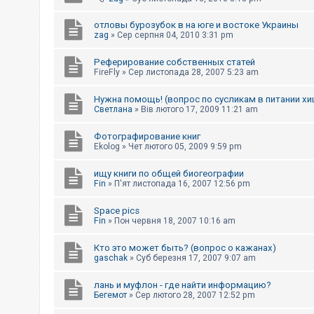
отловы бурозубок в на юге и востоке Украины
zag
»
Сер серпня 04, 2010 3:31 pm
Реферирование собственных статей
FireFly
»
Сер листопада 28, 2007 5:23 am
Нужна помощь! (вопрос по сусликам в питании х
Светлана
»
Вів лютого 17, 2009 11:21 am
Фотографирование книг
Ekolog
»
Чет лютого 05, 2009 9:59 pm
ищу книги по общей биогеографии
Fin
»
П'ят листопада 16, 2007 12:56 pm
Space pics
Fin
»
Пон червня 18, 2007 10:16 am
Кто это может быть? (вопрос о кажанах)
gaschak
»
Суб березня 17, 2007 9:07 am
лань и муфлон - где найти информацию?
Бегемот
»
Сер лютого 28, 2007 12:52 pm