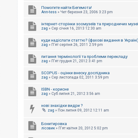
е
з
Помогите найти Бегемота!
в
Ann-tess
»
Чет березня 23, 2006 3:23 pm
і
д
п
інтернет-сторінки зоомузеїв та природничих музе
о
zag
»
Сер січня 16, 2013 12:30 am
в
і
д
куди надіслати статтю? (фахові видання в Україні
е
zag
»
П'ят серпня 26, 2011 2:59 pm
й
питання термінології та проблеми перекладу
zag
»
П'ят грудня 21, 2012 3:41 pm
А
к
SCOPUS - оцінки внеску дослідника
т
и
zag
»
Сер листопада 02, 2011 3:59 pm
в
н
ISBN - корисне
і
zag
»
Суб липня 21, 2012 3:56 am
т
е
м
нові знахідки видри ?
и
zag
»
Пон липня 09, 2012 12:11 am
Бонитировка
П
лісовик
»
П'ят квітня 20, 2012 5:02 pm
о
ш
у