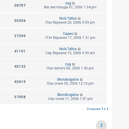
zag
38707
Вів листопада 07, 2006 1:34 pm
Nick.Tallus
35056
Пон березня 20, 2006 3:59 pm
Сашко
37299
П'ят березня 17, 2006 7:31 pm
Nick.Tallus
41101
Сер березня 15, 2006 9:39 am
zag
43132
Пон лютого 06, 2006 1:42 pm
Skorobogatov
42619
Пон січня 30, 2006 12:10 pm
Skorobogatov
37058
Сер січня 11, 2006 1:07 pm
Сторінка
1
з
1