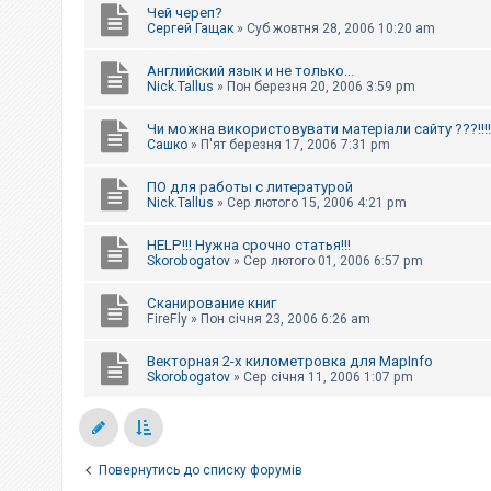
Чей череп?
Сергей Гащак
»
Суб жовтня 28, 2006 10:20 am
Английский язык и не только...
Nick.Tallus
»
Пон березня 20, 2006 3:59 pm
Чи можна використовувати матеріали сайту ???!!!!
Сашко
»
П'ят березня 17, 2006 7:31 pm
ПО для работы с литературой
Nick.Tallus
»
Сер лютого 15, 2006 4:21 pm
HELP!!! Нужна срочно статья!!!
Skorobogatov
»
Сер лютого 01, 2006 6:57 pm
Сканирование книг
FireFly
»
Пон січня 23, 2006 6:26 am
Векторная 2-х километровка для MapInfo
Skorobogatov
»
Сер січня 11, 2006 1:07 pm
Повернутись до списку форумів