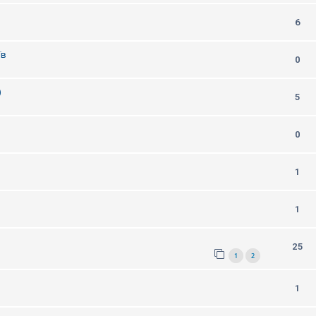
6
їв
0
)
5
0
1
1
25
1
2
1