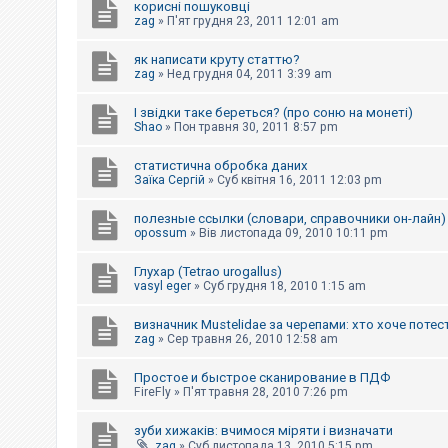
корисні пошуковці
к
zag
»
П'ят грудня 23, 2011 12:01 am
як написати круту статтю?
Д
zag
»
Нед грудня 04, 2011 3:39 am
о
п
о
І звідки таке береться? (про соню на монеті)
м
Shao
»
Пон травня 30, 2011 8:57 pm
о
г
статистична обробка даних
а
Заїка Сергій
»
Суб квітня 16, 2011 12:03 pm
полезные ссылки (словари, справочники он-лайн)
opossum
»
Вів листопада 09, 2010 10:11 pm
Глухар (Tetrao urogallus)
vasyl eger
»
Суб грудня 18, 2010 1:15 am
визначник Mustelidae за черепами: хто хоче потес
zag
»
Сер травня 26, 2010 12:58 am
Простое и быстрое сканирование в ПДФ
FireFly
»
П'ят травня 28, 2010 7:26 pm
зуби хижаків: вчимося міряти і визначати
zag
»
Суб листопада 13, 2010 5:15 pm