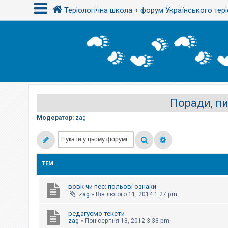
Теріологічна школа
форум Українського тері
В
х
і
д
Поради, пи
Р
е
є
Модератор:
zag
с
т
р
а
ц
і
ТЕМ
я
вовк чи пес: польові ознаки
Т
zag
»
Вів лютого 11, 2014 1:27 pm
е
м
редагуємо тексти
и
б
zag
»
Пон серпня 13, 2012 3:33 pm