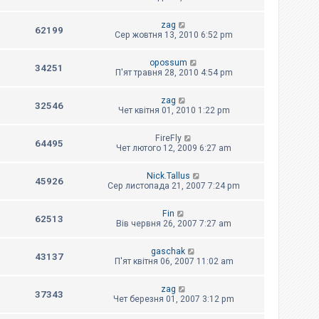
zag
62199
Сер жовтня 13, 2010 6:52 pm
opossum
34251
П'ят травня 28, 2010 4:54 pm
zag
32546
Чет квітня 01, 2010 1:22 pm
FireFly
64495
Чет лютого 12, 2009 6:27 am
Nick.Tallus
45926
Сер листопада 21, 2007 7:24 pm
Fin
62513
Вів червня 26, 2007 7:27 am
gaschak
43137
П'ят квітня 06, 2007 11:02 am
zag
37343
Чет березня 01, 2007 3:12 pm