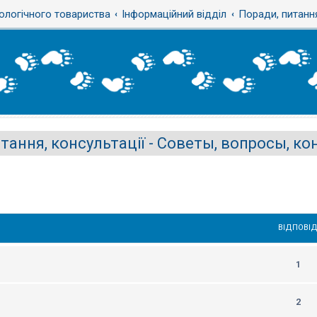
ологічного товариства
Інформаційний відділ
Поради, питання
тання, консультації - Советы, вопросы, к
ВІДПОВІД
1
2