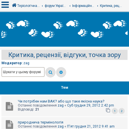
Теріологічна школа
форум Українського теріологічного товариства
Інформаційний відділ
Критика, рецензії, відгуки, точка зору
В
х
і
д
Критика, рецензії, відгуки, точка зору
Р
е
Модератор:
zag
є
с
т
р
а
ц
Тем
і
я
Чи потрібен нам ВАК? або що таке якісна наука?
Останнє повідомлення
zag
«
Суб грудня 29, 2012 2:42 pm
Т
Відповіді:
21
1
2
е
м
и
природнича термінологія
б
Останнє повідомлення
zag
«
П'ят грудня 21, 2012 9:41 am