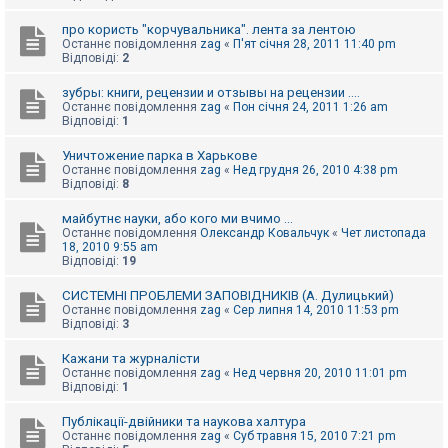
про користь "корчувальника". лента за лентою
Останнє повідомлення
zag
«
П'ят січня 28, 2011 11:40 pm
Відповіді:
2
зубры: книги, рецензии и отзывы на рецензии ....
Останнє повідомлення
zag
«
Пон січня 24, 2011 1:26 am
Відповіді:
1
Уничтожение парка в Харькове
Останнє повідомлення
zag
«
Нед грудня 26, 2010 4:38 pm
Відповіді:
8
майбутнє науки, або кого ми вчимо ...
Останнє повідомлення
Олександр Ковальчук
«
Чет листопада
18, 2010 9:55 am
Відповіді:
19
СИСТЕМНІ ПРОБЛЕМИ ЗАПОВІДНИКІВ (А. Дулицький)
Останнє повідомлення
zag
«
Сер липня 14, 2010 11:53 pm
Відповіді:
3
Кажани та журналісти
Останнє повідомлення
zag
«
Нед червня 20, 2010 11:01 pm
Відповіді:
1
Публікації-двійники та наукова халтура
Останнє повідомлення
zag
«
Суб травня 15, 2010 7:21 pm