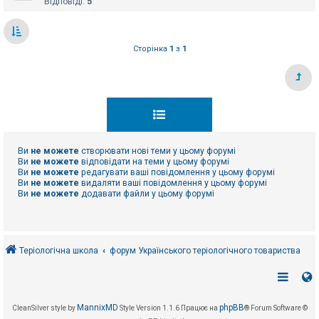
Відповіді:
5
Сторінка
1
з
1
Ви
не можете
створювати нові теми у цьому форумі
Ви
не можете
відповідати на теми у цьому форумі
Ви
не можете
редагувати ваші повідомлення у цьому форумі
Ви
не можете
видаляти ваші повідомлення у цьому форумі
Ви
не можете
додавати файли у цьому форумі
Теріологічна школа
форум Українського теріологічного товариства
MannixMD
phpBB
CleanSilver style by
Style Version 1.1.6
Працює на
® Forum Software ©