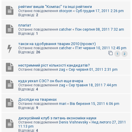
к
рейтинг вишів "Компас" та інші рейтинги
Останнє повідомлення
otocyon
«
Суб грудня 17, 2011 2:26 pm
Відповіді:
2
Д
о
плагіат
п
Останнє повідомлення
catcher
«
Пон серпня 08, 2011 7:32 am
о
Відповіді:
1
м
о
такси на здобування тварин 2010 (проект)
г
Останнє повідомлення
catcher
«
П'ят червня 10, 2011 12:45 pm
а
Відповіді:
26
1
2
нестримний ріст кількості кандидатів?
Останнє повідомлення
zag
«
Сер червня 01, 2011 2:31 pm
куда уехал СЭС? он был еще вчера
Останнє повідомлення
zag
«
Сер травня 18, 2011 7:44 pm
Відповіді:
4
Досліди на тваринах
Останнє повідомлення
mari
«
Вів березня 15, 2011 6:06 pm
Відповіді:
9
дискусійний клуб з питань економіки науки
Останнє повідомлення
Denis Vishnevsky
«
Нед лютого 27, 2011
11:13 pm
Відповіді:
4