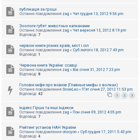
е
з
в
публікація за гроші
і
Останнє повідомлення
zag
«
Чет грудня 13, 2012 9:56 pm
д
п
Зоологи губят животных капканами
о
Останнє повідомлення
zag
«
Чет вересня 13, 2012 8:19 pm
в
Відповіді:
7
і
д
е
червоні книги різних країв, міст і сіл
й
Останнє повідомлення
zag
«
Суб лютого 18, 2012 7:43 pm
Відповіді:
1
Червона книга України: ссавці
А
к
Останнє повідомлення
zag
«
Вів січня 31, 2012 7:23 pm
т
Відповіді:
8
и
в
Головні міфи про вовків (Главные мифы о волках)
н
Останнє повідомлення
SnowLeo
«
П'ят січня 27, 2012 11:53 pm
і
Відповіді:
42
1
2
3
т
е
м
Індекс Гірша та інші індекси
и
Останнє повідомлення
zag
«
Пон січня 09, 2012 4:05 pm
Відповіді:
7
П
Рейтинг установ НАН України
о
Останнє повідомлення
otocyon
«
Суб грудня 17, 2011 5:43 pm
ш
Відповіді:
4
у