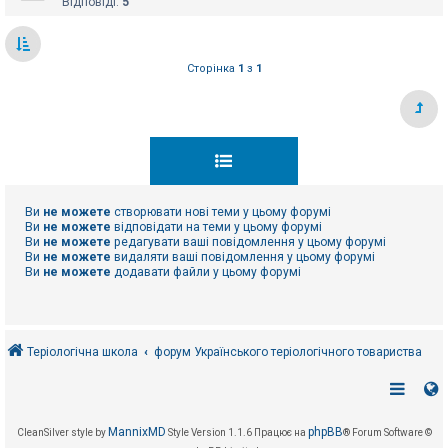
Відповіді:
5
Сторінка
1
з
1
Ви
не можете
створювати нові теми у цьому форумі
Ви
не можете
відповідати на теми у цьому форумі
Ви
не можете
редагувати ваші повідомлення у цьому форумі
Ви
не можете
видаляти ваші повідомлення у цьому форумі
Ви
не можете
додавати файли у цьому форумі
Теріологічна школа
форум Українського теріологічного товариства
MannixMD
phpBB
CleanSilver style by
Style Version 1.1.6
Працює на
® Forum Software ©