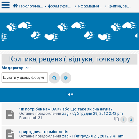
Теріологічна школа
форум Українського теріологічного товариства
Інформаційний відділ
Критика, рецензії, відгуки, точка зору
В
х
і
д
Критика, рецензії, відгуки, точка зору
Р
е
Модератор:
zag
є
с
т
р
а
ц
Тем
і
я
Чи потрібен нам ВАК? або що таке якісна наука?
Останнє повідомлення
zag
«
Суб грудня 29, 2012 2:42 pm
Т
Відповіді:
21
1
2
е
м
и
природнича термінологія
б
Останнє повідомлення
zag
«
П'ят грудня 21, 2012 9:41 am