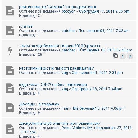
к
рейтинг вишів "Компас" та інші рейтинги
Останнє повідомлення
otocyon
«
Суб грудня 17, 2011 2:26 pm
Відповіді:
2
Д
о
плагіат
п
Останнє повідомлення
catcher
«
Пон серпня 08, 2011 7:32 am
о
Відповіді:
1
м
о
такси на здобування тварин 2010 (проект)
г
Останнє повідомлення
catcher
«
П'ят червня 10, 2011 12:45 pm
а
Відповіді:
26
1
2
нестримний ріст кількості кандидатів?
Останнє повідомлення
zag
«
Сер червня 01, 2011 2:31 pm
куда уехал СЭС? он был еще вчера
Останнє повідомлення
zag
«
Сер травня 18, 2011 7:44 pm
Відповіді:
4
Досліди на тваринах
Останнє повідомлення
mari
«
Вів березня 15, 2011 6:06 pm
Відповіді:
9
дискусійний клуб з питань економіки науки
Останнє повідомлення
Denis Vishnevsky
«
Нед лютого 27, 2011
11:13 pm
Відповіді:
4