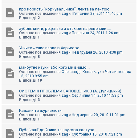
про користь "корчувальника". лента за лентою
Останнє повідомлення
zag
«
П'ят січня 28, 2011 11:40 pm
Відповіді:
2
зубры: книги, рецензии и отзывы на рецензии ....
Останнє повідомлення
zag
«
Пон січня 24, 2011 1:26 am
Відповіді:
1
Уничтожение парка в Харькове
Останнє повідомлення
zag
«
Нед грудня 26, 2010 4:38 pm
Відповіді:
8
майбутнє науки, або кого ми вчимо ...
Останнє повідомлення
Олександр Ковальчук
«
Чет листопада
18, 2010 9:55 am
Відповіді:
19
СИСТЕМНІ ПРОБЛЕМИ ЗАПОВІДНИКІВ (А. Дулицький)
Останнє повідомлення
zag
«
Сер липня 14, 2010 11:53 pm
Відповіді:
3
Кажани та журналісти
Останнє повідомлення
zag
«
Нед червня 20, 2010 11:01 pm
Відповіді:
1
Публікації-двійники та наукова халтура
Останнє повідомлення
zag
«
Суб травня 15, 2010 7:21 pm