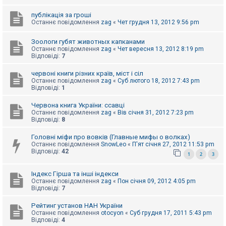
е
з
в
публікація за гроші
і
Останнє повідомлення
zag
«
Чет грудня 13, 2012 9:56 pm
д
п
Зоологи губят животных капканами
о
Останнє повідомлення
zag
«
Чет вересня 13, 2012 8:19 pm
в
Відповіді:
7
і
д
е
червоні книги різних країв, міст і сіл
й
Останнє повідомлення
zag
«
Суб лютого 18, 2012 7:43 pm
Відповіді:
1
Червона книга України: ссавці
А
к
Останнє повідомлення
zag
«
Вів січня 31, 2012 7:23 pm
т
Відповіді:
8
и
в
Головні міфи про вовків (Главные мифы о волках)
н
Останнє повідомлення
SnowLeo
«
П'ят січня 27, 2012 11:53 pm
і
Відповіді:
42
1
2
3
т
е
м
Індекс Гірша та інші індекси
и
Останнє повідомлення
zag
«
Пон січня 09, 2012 4:05 pm
Відповіді:
7
П
Рейтинг установ НАН України
о
Останнє повідомлення
otocyon
«
Суб грудня 17, 2011 5:43 pm
ш
Відповіді:
4
у