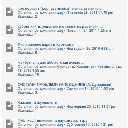
про користь "корчувальника". лента за лентою
Останнє повідомлення
zag
«
П'ят січня 28, 2011 11:40 pm
Відповіді:
2
зубры: книги, рецензии и отзывы на рецензии ....
Останнє повідомлення
zag
«
Пон січня 24, 2011 1:26 am
Відповіді:
1
Уничтожение парка в Харькове
Останнє повідомлення
zag
«
Нед грудня 26, 2010 4:38 pm
Відповіді:
8
майбутнє науки, або кого ми вчимо ...
Останнє повідомлення
Олександр Ковальчук
«
Чет листопада
18, 2010 9:55 am
Відповіді:
19
СИСТЕМНІ ПРОБЛЕМИ ЗАПОВІДНИКІВ (А. Дулицький)
Останнє повідомлення
zag
«
Сер липня 14, 2010 11:53 pm
Відповіді:
3
Кажани та журналісти
Останнє повідомлення
zag
«
Нед червня 20, 2010 11:01 pm
Відповіді:
1
Публікації-двійники та наукова халтура
Останнє повідомлення
zag
«
Суб травня 15, 2010 7:21 pm