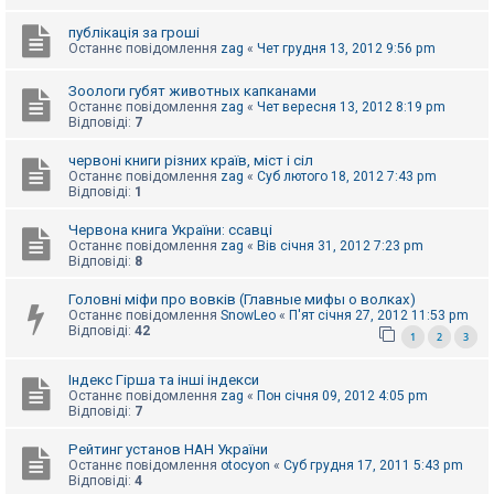
е
з
в
публікація за гроші
і
Останнє повідомлення
zag
«
Чет грудня 13, 2012 9:56 pm
д
п
Зоологи губят животных капканами
о
Останнє повідомлення
zag
«
Чет вересня 13, 2012 8:19 pm
в
Відповіді:
7
і
д
е
червоні книги різних країв, міст і сіл
й
Останнє повідомлення
zag
«
Суб лютого 18, 2012 7:43 pm
Відповіді:
1
Червона книга України: ссавці
А
к
Останнє повідомлення
zag
«
Вів січня 31, 2012 7:23 pm
т
Відповіді:
8
и
в
Головні міфи про вовків (Главные мифы о волках)
н
Останнє повідомлення
SnowLeo
«
П'ят січня 27, 2012 11:53 pm
і
Відповіді:
42
1
2
3
т
е
м
Індекс Гірша та інші індекси
и
Останнє повідомлення
zag
«
Пон січня 09, 2012 4:05 pm
Відповіді:
7
П
Рейтинг установ НАН України
о
Останнє повідомлення
otocyon
«
Суб грудня 17, 2011 5:43 pm
ш
Відповіді:
4
у