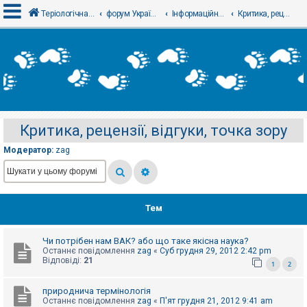
Теріологічна школа
форум Українського теріологічного товариства
Інформаційний відділ
Критика, рецензії, відгуки, точка зору
В
х
і
д
Критика, рецензії, відгуки, точка зору
Р
е
Модератор:
zag
є
с
т
р
а
ц
Тем
і
я
Чи потрібен нам ВАК? або що таке якісна наука?
Останнє повідомлення
zag
«
Суб грудня 29, 2012 2:42 pm
Т
Відповіді:
21
1
2
е
м
и
природнича термінологія
б
Останнє повідомлення
zag
«
П'ят грудня 21, 2012 9:41 am