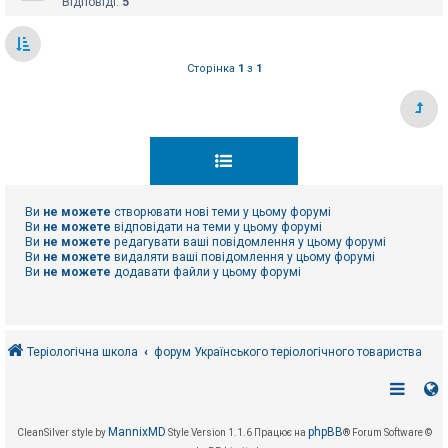
Відповіді:
5
Сторінка
1
з
1
Ви
не можете
створювати нові теми у цьому форумі
Ви
не можете
відповідати на теми у цьому форумі
Ви
не можете
редагувати ваші повідомлення у цьому форумі
Ви
не можете
видаляти ваші повідомлення у цьому форумі
Ви
не можете
додавати файли у цьому форумі
Теріологічна школа
форум Українського теріологічного товариства
MannixMD
phpBB
CleanSilver style by
Style Version 1.1.6
Працює на
® Forum Software ©