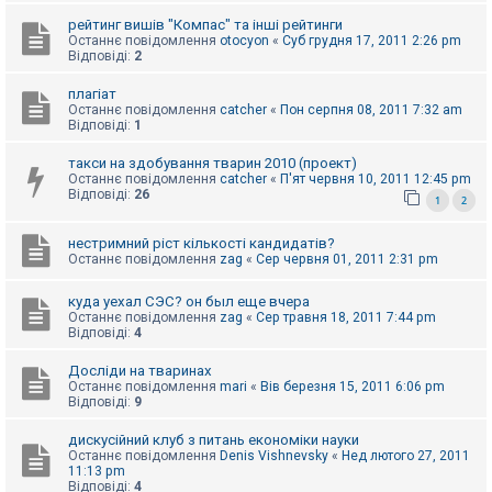
к
рейтинг вишів "Компас" та інші рейтинги
Останнє повідомлення
otocyon
«
Суб грудня 17, 2011 2:26 pm
Відповіді:
2
Д
о
плагіат
п
Останнє повідомлення
catcher
«
Пон серпня 08, 2011 7:32 am
о
Відповіді:
1
м
о
такси на здобування тварин 2010 (проект)
г
Останнє повідомлення
catcher
«
П'ят червня 10, 2011 12:45 pm
а
Відповіді:
26
1
2
нестримний ріст кількості кандидатів?
Останнє повідомлення
zag
«
Сер червня 01, 2011 2:31 pm
куда уехал СЭС? он был еще вчера
Останнє повідомлення
zag
«
Сер травня 18, 2011 7:44 pm
Відповіді:
4
Досліди на тваринах
Останнє повідомлення
mari
«
Вів березня 15, 2011 6:06 pm
Відповіді:
9
дискусійний клуб з питань економіки науки
Останнє повідомлення
Denis Vishnevsky
«
Нед лютого 27, 2011
11:13 pm
Відповіді:
4