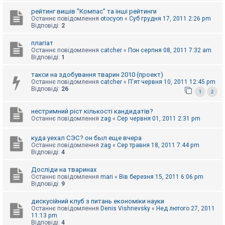
к
рейтинг вишів "Компас" та інші рейтинги
Останнє повідомлення
otocyon
«
Суб грудня 17, 2011 2:26 pm
Відповіді:
2
Д
о
плагіат
п
Останнє повідомлення
catcher
«
Пон серпня 08, 2011 7:32 am
о
Відповіді:
1
м
о
такси на здобування тварин 2010 (проект)
г
Останнє повідомлення
catcher
«
П'ят червня 10, 2011 12:45 pm
а
Відповіді:
26
1
2
нестримний ріст кількості кандидатів?
Останнє повідомлення
zag
«
Сер червня 01, 2011 2:31 pm
куда уехал СЭС? он был еще вчера
Останнє повідомлення
zag
«
Сер травня 18, 2011 7:44 pm
Відповіді:
4
Досліди на тваринах
Останнє повідомлення
mari
«
Вів березня 15, 2011 6:06 pm
Відповіді:
9
дискусійний клуб з питань економіки науки
Останнє повідомлення
Denis Vishnevsky
«
Нед лютого 27, 2011
11:13 pm
Відповіді:
4