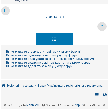
Відповіді:
5
Сторінка
1
з
1
Ви
не можете
створювати нові теми у цьому форумі
Ви
не можете
відповідати на теми у цьому форумі
Ви
не можете
редагувати ваші повідомлення у цьому форумі
Ви
не можете
видаляти ваші повідомлення у цьому форумі
Ви
не можете
додавати файли у цьому форумі
Теріологічна школа
форум Українського теріологічного товариства
MannixMD
phpBB
CleanSilver style by
Style Version 1.1.6
Працює на
® Forum Software ©