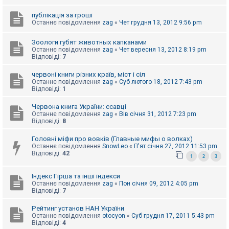
е
з
в
публікація за гроші
і
Останнє повідомлення
zag
«
Чет грудня 13, 2012 9:56 pm
д
п
Зоологи губят животных капканами
о
Останнє повідомлення
zag
«
Чет вересня 13, 2012 8:19 pm
в
Відповіді:
7
і
д
е
червоні книги різних країв, міст і сіл
й
Останнє повідомлення
zag
«
Суб лютого 18, 2012 7:43 pm
Відповіді:
1
Червона книга України: ссавці
А
к
Останнє повідомлення
zag
«
Вів січня 31, 2012 7:23 pm
т
Відповіді:
8
и
в
Головні міфи про вовків (Главные мифы о волках)
н
Останнє повідомлення
SnowLeo
«
П'ят січня 27, 2012 11:53 pm
і
Відповіді:
42
1
2
3
т
е
м
Індекс Гірша та інші індекси
и
Останнє повідомлення
zag
«
Пон січня 09, 2012 4:05 pm
Відповіді:
7
П
Рейтинг установ НАН України
о
Останнє повідомлення
otocyon
«
Суб грудня 17, 2011 5:43 pm
ш
Відповіді:
4
у