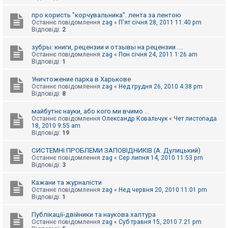
про користь "корчувальника". лента за лентою
Останнє повідомлення
zag
«
П'ят січня 28, 2011 11:40 pm
Відповіді:
2
зубры: книги, рецензии и отзывы на рецензии ....
Останнє повідомлення
zag
«
Пон січня 24, 2011 1:26 am
Відповіді:
1
Уничтожение парка в Харькове
Останнє повідомлення
zag
«
Нед грудня 26, 2010 4:38 pm
Відповіді:
8
майбутнє науки, або кого ми вчимо ...
Останнє повідомлення
Олександр Ковальчук
«
Чет листопада
18, 2010 9:55 am
Відповіді:
19
СИСТЕМНІ ПРОБЛЕМИ ЗАПОВІДНИКІВ (А. Дулицький)
Останнє повідомлення
zag
«
Сер липня 14, 2010 11:53 pm
Відповіді:
3
Кажани та журналісти
Останнє повідомлення
zag
«
Нед червня 20, 2010 11:01 pm
Відповіді:
1
Публікації-двійники та наукова халтура
Останнє повідомлення
zag
«
Суб травня 15, 2010 7:21 pm