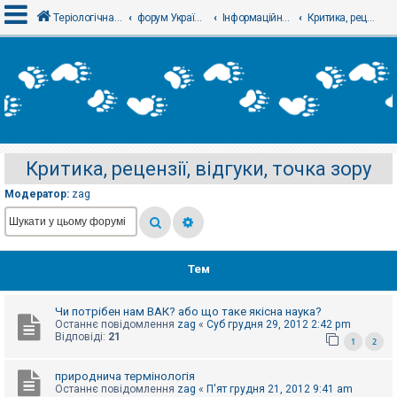
Теріологічна школа
форум Українського теріологічного товариства
Інформаційний відділ
Критика, рецензії, відгуки, точка зору
В
х
і
д
Критика, рецензії, відгуки, точка зору
Р
е
Модератор:
zag
є
с
т
р
а
ц
Тем
і
я
Чи потрібен нам ВАК? або що таке якісна наука?
Останнє повідомлення
zag
«
Суб грудня 29, 2012 2:42 pm
Т
Відповіді:
21
1
2
е
м
и
природнича термінологія
б
Останнє повідомлення
zag
«
П'ят грудня 21, 2012 9:41 am