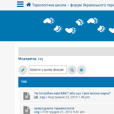
Теріологічна школа
форум Українського тері
В
х
і
д
Р
е
є
Модератор:
zag
с
т
р
а
ц
і
ТЕМ
я
Чи потрібен нам ВАК? або що таке якісна наука?
Т
zag
»
Нед травня 23, 2010 1:40 pm
е
м
и
природнича термінологія
б
zag
»
П'ят грудня 21, 2012 9:41 am