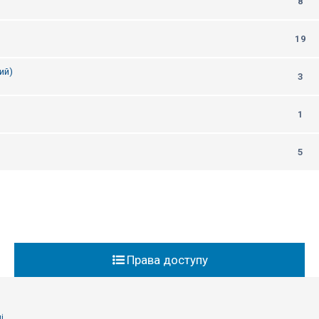
8
19
ий)
3
1
5
Права доступу
і