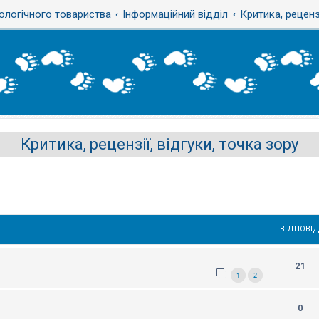
ологічного товариства
Інформаційний відділ
Критика, рецензі
Критика, рецензії, відгуки, точка зору
ВІДПОВІД
21
1
2
0