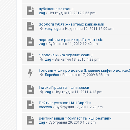
е
з
в
публікація за гроші
і
zag
»
Чет грудня 13, 2012 9:56 pm
д
п
Зоологи губят животных капканами
о
в
vasyl eger
»
Нед липня 10, 2011 12:00 am
і
д
червоні книги різних країв, міст і сіл
е
zag
»
Суб лютого 11, 2012 12:40 pm
й
Червона книга України: ссавці
zag
»
Вів квітня 13, 2010 4:23 pm
А
к
т
Головні міфи про вовків (Главные мифы о волках
и
Борейко
»
Вів лютого 17, 2009 8:38 pm
в
н
і
Індекс Гірша та інші індекси
т
zag
»
Нед грудня 11, 2011 4:13 pm
е
м
и
Рейтинг установ НАН України
otocyon
»
Суб грудня 17, 2011 2:29 pm
П
рейтинг вишів "Компас" та інші рейтинги
о
zag
»
Суб травня 29, 2010 1:03 pm
ш
у