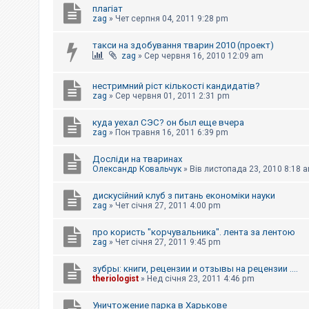
плагіат
к
zag
»
Чет серпня 04, 2011 9:28 pm
такси на здобування тварин 2010 (проект)
Д
zag
»
Сер червня 16, 2010 12:09 am
о
п
о
м
нестримний ріст кількості кандидатів?
о
zag
»
Сер червня 01, 2011 2:31 pm
г
а
куда уехал СЭС? он был еще вчера
zag
»
Пон травня 16, 2011 6:39 pm
Досліди на тваринах
Олександр Ковальчук
»
Вів листопада 23, 2010 8:18 
дискусійний клуб з питань економіки науки
zag
»
Чет січня 27, 2011 4:00 pm
про користь "корчувальника". лента за лентою
zag
»
Чет січня 27, 2011 9:45 pm
зубры: книги, рецензии и отзывы на рецензии ....
theriologist
»
Нед січня 23, 2011 4:46 pm
Уничтожение парка в Харькове