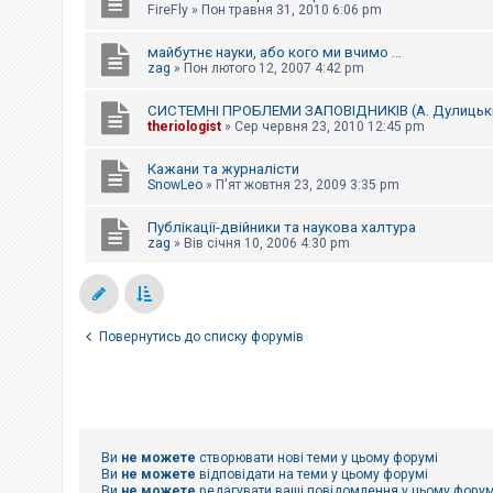
FireFly
»
Пон травня 31, 2010 6:06 pm
майбутнє науки, або кого ми вчимо ...
zag
»
Пон лютого 12, 2007 4:42 pm
СИСТЕМНІ ПРОБЛЕМИ ЗАПОВІДНИКІВ (А. Дулицьк
theriologist
»
Сер червня 23, 2010 12:45 pm
Кажани та журналісти
SnowLeo
»
П'ят жовтня 23, 2009 3:35 pm
Публікації-двійники та наукова халтура
zag
»
Вів січня 10, 2006 4:30 pm
Повернутись до списку форумів
Ви
не можете
створювати нові теми у цьому форумі
Ви
не можете
відповідати на теми у цьому форумі
Ви
не можете
редагувати ваші повідомлення у цьому форум