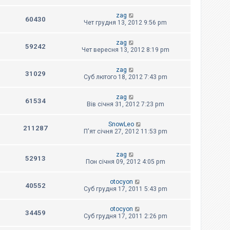
zag
60430
Чет грудня 13, 2012 9:56 pm
zag
59242
Чет вересня 13, 2012 8:19 pm
zag
31029
Суб лютого 18, 2012 7:43 pm
zag
61534
Вів січня 31, 2012 7:23 pm
SnowLeo
211287
П'ят січня 27, 2012 11:53 pm
zag
52913
Пон січня 09, 2012 4:05 pm
otocyon
40552
Суб грудня 17, 2011 5:43 pm
otocyon
34459
Суб грудня 17, 2011 2:26 pm