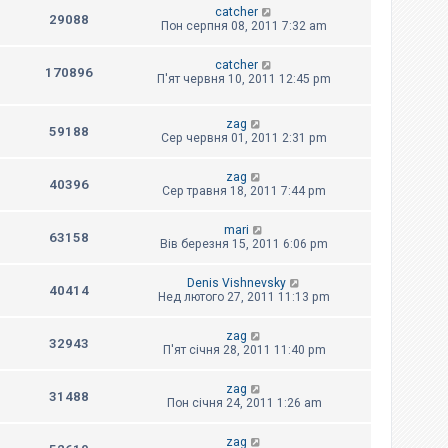
catcher
29088
Пон серпня 08, 2011 7:32 am
catcher
170896
П'ят червня 10, 2011 12:45 pm
zag
59188
Сер червня 01, 2011 2:31 pm
zag
40396
Сер травня 18, 2011 7:44 pm
mari
63158
Вів березня 15, 2011 6:06 pm
Denis Vishnevsky
40414
Нед лютого 27, 2011 11:13 pm
zag
32943
П'ят січня 28, 2011 11:40 pm
zag
31488
Пон січня 24, 2011 1:26 am
zag