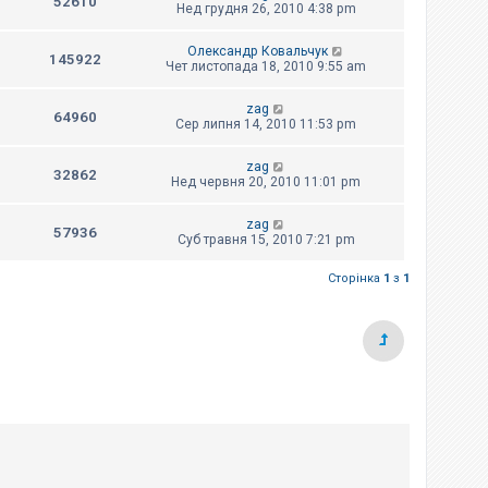
52610
Нед грудня 26, 2010 4:38 pm
Олександр Ковальчук
145922
Чет листопада 18, 2010 9:55 am
zag
64960
Сер липня 14, 2010 11:53 pm
zag
32862
Нед червня 20, 2010 11:01 pm
zag
57936
Суб травня 15, 2010 7:21 pm
Сторінка
1
з
1