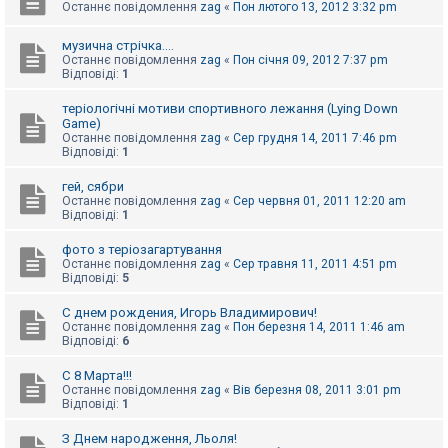
Останнє повідомлення
zag
«
Пон лютого 13, 2012 3:32 pm
к
музична стрічка....
Останнє повідомлення
zag
«
Пон січня 09, 2012 7:37 pm
Д
Відповіді:
1
о
п
теріологічні мотиви спортивного лежання (Lying Down
о
м
Game)
о
Останнє повідомлення
zag
«
Сер грудня 14, 2011 7:46 pm
г
Відповіді:
1
а
гей, сябри
Останнє повідомлення
zag
«
Сер червня 01, 2011 12:20 am
Відповіді:
1
фото з теріозагартування
Останнє повідомлення
zag
«
Сер травня 11, 2011 4:51 pm
Відповіді:
5
С днем рождения, Игорь Владимирович!
Останнє повідомлення
zag
«
Пон березня 14, 2011 1:46 am
Відповіді:
6
С 8 Марта!!!
Останнє повідомлення
zag
«
Вів березня 08, 2011 3:01 pm
Відповіді:
1
З Днем народження, Льоля!