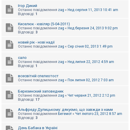
е
з
Ігор Дикий
в
Останнє повідомлення
zag
«
Нед серпня 11, 2013 10:41 am
і
Відповіді:
1
д
п
Киселюк - ювіляр (5-04-2011)
о
Останнє повідомлення
zag
«
Нед березня 24, 2013 9:02 pm
в
Відповіді:
3
і
д
е
новий рік - нові надії
й
Останнє повідомлення
zag
«
Сер січня 02, 2013 1:49 pm
сало
А
Останнє повідомлення
zag
«
Нед липня 22, 2012 4:59 am
к
Відповіді:
1
т
и
всесвітній спелеотост
в
Останнє повідомлення
zag
«
Пон липня 02, 2012 7:03 am
н
і
т
Березинский заповедник
е
Останнє повідомлення
zag
«
Чет червня 21, 2012 2:12 pm
м
Відповіді:
17
и
Альфреду Дулицькому: дякуємо, що завжди з нами
Останнє повідомлення
Бегемот
«
Чет лютого 23, 2012 8:57 am
П
Відповіді:
3
о
ш
День Бабака в Україні
у