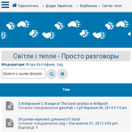
Теріологічна школа
форум Українського теріологічного товариства
Вербальне
Світле і тепле - Просто разговоры
В
х
і
д
Світле і тепле - Просто разговоры
Р
е
Модератори:
Игорь Евстафьев
,
zag
є
с
т
р
а
ц
Тем
і
я
З 8 березня! С 8 марта! The best wishes in 8 March!
Останнє повідомлення
gaschak
«
Суб березня 08, 2014 9:14 am
Т
е
30 років наукової діяльності Зага!
м
Останнє повідомлення
zag
«
Пон жовтня 07, 2013 4:55 pm
и
Відповіді:
1
б