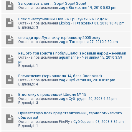
Загоралась алая .... Зоря! Зоря! Зоря!
Останнє повідомлення
zag
«
Вів жовтня 19, 2010 5:03 pm
Всех с наступившим Новым Грызунячьим Годом!
Останнє повідомлення
Ekolog
«
П'ят жовтня 01, 2010 10:48 pm
Відповіді:
3
спогади про Луганську теріошколу 2005 року
Останнє повідомлення
zag
«
П'ят серпня 27, 2010 9:30 am
нашого товариства побільшало! з новими народженнями!
Останнє повідомлення
aquamarine
«
Чет липня 15, 2010 3:59
pm
Відповіді:
1
Впечатления (териошкола-14, база Экополис)
Останнє повідомлення
zag
«
Суб квітня 03, 2010 8:32 pm
Відповіді:
4
В догонку о прошедшей Школе № 15
Останнє повідомлення
zag
«
Суб грудня 20, 2008 6:22 pm
Відповіді:
3
Приветствую всех представительниц териологического
общества!
Останнє повідомлення
FireFly
«
Суб березня 08, 2008 8:35 am
Відповіді:
1