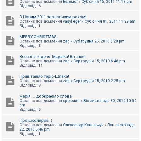
Останнє повідомлення
Бегемот
«
Суб січня 15, 2011 11:18 pm
Відповіді:
6
З Новим 2011 зоологічним роком!
Останнє повідомлення
vasyl eger
«
Суб січня 01, 2011 11:29 am
Відповіді:
1
MERRY CHRISTMAS
Останнє повідомлення
zag
«
Суб грудня 25, 2010 5:28 pm
Відповіді:
3
Всесвітній день Тищенка! Вітання!
Останнє повідомлення
zag
«
Сер грудня 15, 2010 6:46 pm
Відповіді:
11
Привітаймо теріо-Шпака!
Останнє повідомлення
zag
«
Сер грудня 15, 2010 2:25 pm
Відповіді:
8
марія .... добираємо слова
Останнє повідомлення
opossum
«
Вів листопада 30, 2010 10:54
pm
Відповіді:
5
Про школяров :)
Останнє повідомлення
Олександр Ковальчук
«
Пон листопада
22, 2010 5:46 pm
Відповіді:
1