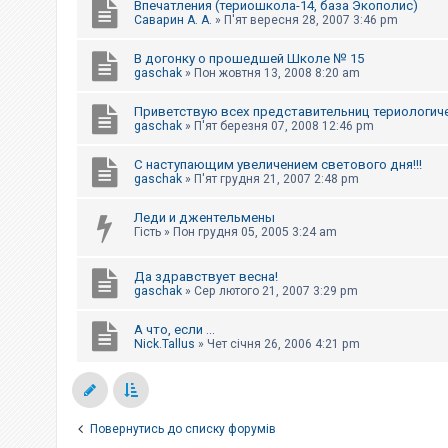
Впечатления (териошкола-14, база Экополис)
Саварин А. А.
»
П'ят вересня 28, 2007 3:46 pm
В догонку о прошедшей Школе № 15
gaschak
»
Пон жовтня 13, 2008 8:20 am
Приветствую всех представительниц териологич
gaschak
»
П'ят березня 07, 2008 12:46 pm
С наступающим увеличением светового дня!!!
gaschak
»
П'ят грудня 21, 2007 2:48 pm
Леди и джентельмены
Гість
»
Пон грудня 05, 2005 3:24 am
Да здравствует весна!
gaschak
»
Сер лютого 21, 2007 3:29 pm
А что, если ...
Nick.Tallus
»
Чет січня 26, 2006 4:21 pm
Повернутись до списку форумів