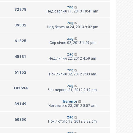
zag
32978
Нед серпня 11, 2013 10:41 am
zag
39532
Нед березня 24, 2013 9:02 pm
zag
61825
Сер січня 02, 2013 1:49 pm
zag
45131
Нед липня 22, 2012 4:59 am
zag
61152
Пон липня 02, 2012 7:03 am
zag
181694
Чет червня 21, 2012 2:12 pm
Бегемот
39149
Чет лютого 23, 2012 8:57 am
zag
60850
Пон лютого 13, 2012 3:32 pm