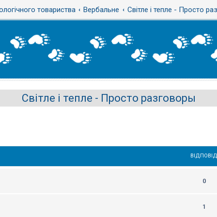
ологічного товариства
Вербальне
Світле і тепле - Просто р
Світле і тепле - Просто разговоры
ВІДПОВІД
0
1