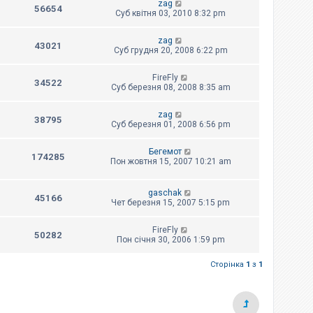
zag
56654
Суб квітня 03, 2010 8:32 pm
zag
43021
Суб грудня 20, 2008 6:22 pm
FireFly
34522
Суб березня 08, 2008 8:35 am
zag
38795
Суб березня 01, 2008 6:56 pm
Бегемот
174285
Пон жовтня 15, 2007 10:21 am
gaschak
45166
Чет березня 15, 2007 5:15 pm
FireFly
50282
Пон січня 30, 2006 1:59 pm
Сторінка
1
з
1