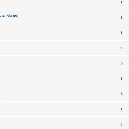
1
Down Game)
1
1
5
6
1
6
m
1
3