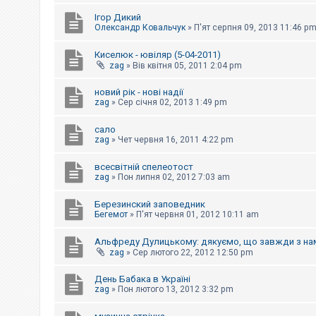
е
з
Ігор Дикий
в
Олександр Ковальчук
»
П'ят серпня 09, 2013 11:46 p
і
д
п
Киселюк - ювіляр (5-04-2011)
о
zag
»
Вів квітня 05, 2011 2:04 pm
в
і
д
новий рік - нові надії
е
zag
»
Сер січня 02, 2013 1:49 pm
й
сало
zag
»
Чет червня 16, 2011 4:22 pm
А
к
всесвітній спелеотост
т
и
zag
»
Пон липня 02, 2012 7:03 am
в
н
Березинский заповедник
і
Бегемот
»
П'ят червня 01, 2012 10:11 am
т
е
м
Альфреду Дулицькому: дякуємо, що завжди з на
и
zag
»
Сер лютого 22, 2012 12:50 pm
День Бабака в Україні
П
zag
»
Пон лютого 13, 2012 3:32 pm
о
ш
у