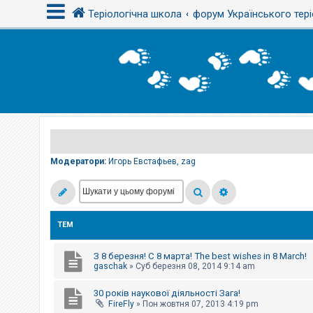
Теріологічна школа
форум Українського тері
В
х
і
д
Р
е
є
Модератори:
Игорь Евстафьев
,
zag
с
т
р
а
ц
і
ТЕМ
я
З 8 березня! С 8 марта! The best wishes in 8 March!
Т
gaschak
»
Суб березня 08, 2014 9:14 am
е
м
30 років наукової діяльності Зага!
и
б
FireFly
»
Пон жовтня 07, 2013 4:19 pm