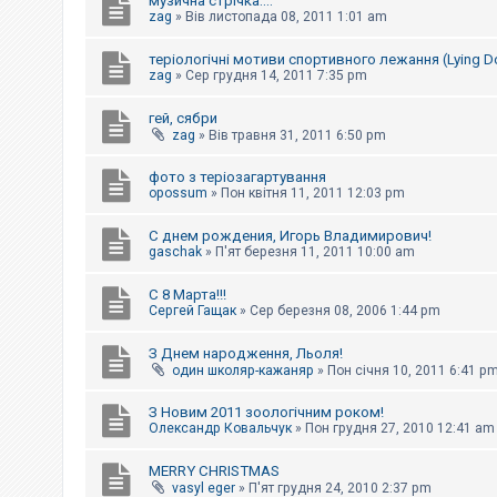
музична стрічка....
к
zag
»
Вів листопада 08, 2011 1:01 am
теріологічні мотиви спортивного лежання (Lying 
Д
zag
»
Сер грудня 14, 2011 7:35 pm
о
п
гей, сябри
о
zag
»
Вів травня 31, 2011 6:50 pm
м
о
г
фото з теріозагартування
а
opossum
»
Пон квітня 11, 2011 12:03 pm
С днем рождения, Игорь Владимирович!
gaschak
»
П'ят березня 11, 2011 10:00 am
С 8 Марта!!!
Сергей Гащак
»
Сер березня 08, 2006 1:44 pm
З Днем народження, Льоля!
один школяр-кажаняр
»
Пон січня 10, 2011 6:41 p
З Новим 2011 зоологічним роком!
Олександр Ковальчук
»
Пон грудня 27, 2010 12:41 am
MERRY CHRISTMAS
vasyl eger
»
П'ят грудня 24, 2010 2:37 pm