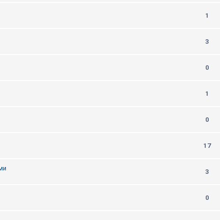
1
m
3
0
1
0
17
ми
3
0