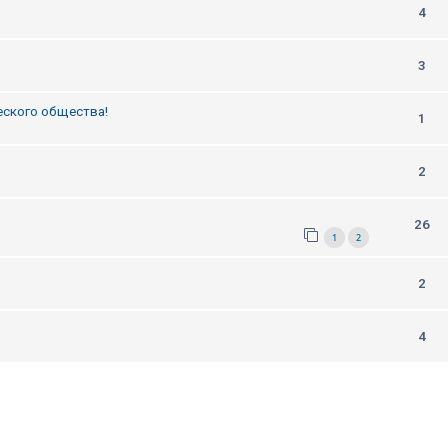
4
3
еского общества!
1
2
26
1
2
2
4