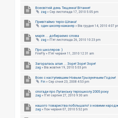
Всесвітній день Тищенка! Вітання!
zag
»
Сер листопада 17, 2010 5:05 pm
Привітаймо теріо-Шпака!
один школяр-кажаняр
»
Вів грудня 14, 2010 4:07 
марія .... добираємо слова
zag
»
П'ят листопада 26, 2010 10:23 pm
Про школяров :)
FireFly
»
П'ят червня 11, 2010 12:31 am
Загоралась алая .... Зоря! Зоря! Зоря!
zag
»
Вів жовтня 19, 2010 5:03 pm
Всех с наступившим Новым Грызунячьим Годом!
Fin
»
Сер січня 23, 2008 4:53 pm
спогади про Луганську теріошколу 2005 року
zag
»
П'ят серпня 27, 2010 9:30 am
нашого товариства побільшало! з новими народ
zag
»
Пон червня 07, 2010 5:52 pm