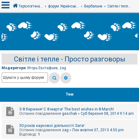
Теріологічна школа
форум Українського теріологічного товариства
Вербальне
Світле і тепле - Просто разговоры
В
х
і
д
Світле і тепле - Просто разговоры
Р
е
Модератори:
Игорь Евстафьев
,
zag
є
с
т
р
а
ц
Тем
і
я
З 8 березня! С 8 марта! The best wishes in 8 March!
Останнє повідомлення
gaschak
«
Суб березня 08, 2014 9:14 am
Т
е
30 років наукової діяльності Зага!
м
Останнє повідомлення
zag
«
Пон жовтня 07, 2013 4:55 pm
и
Відповіді:
1
б