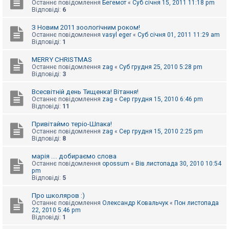
Останнє повідомлення
Бегемот
«
Суб січня 15, 2011 11:18 pm
Відповіді:
6
З Новим 2011 зоологічним роком!
Останнє повідомлення
vasyl eger
«
Суб січня 01, 2011 11:29 am
Відповіді:
1
MERRY CHRISTMAS
Останнє повідомлення
zag
«
Суб грудня 25, 2010 5:28 pm
Відповіді:
3
Всесвітній день Тищенка! Вітання!
Останнє повідомлення
zag
«
Сер грудня 15, 2010 6:46 pm
Відповіді:
11
Привітаймо теріо-Шпака!
Останнє повідомлення
zag
«
Сер грудня 15, 2010 2:25 pm
Відповіді:
8
марія .... добираємо слова
Останнє повідомлення
opossum
«
Вів листопада 30, 2010 10:54
pm
Відповіді:
5
Про школяров :)
Останнє повідомлення
Олександр Ковальчук
«
Пон листопада
22, 2010 5:46 pm
Відповіді:
1