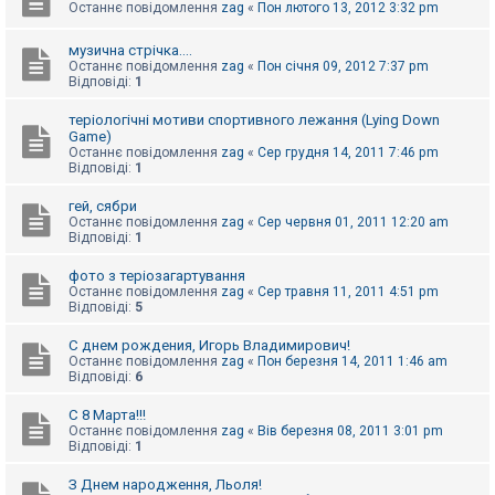
Останнє повідомлення
zag
«
Пон лютого 13, 2012 3:32 pm
к
музична стрічка....
Останнє повідомлення
zag
«
Пон січня 09, 2012 7:37 pm
Д
Відповіді:
1
о
п
теріологічні мотиви спортивного лежання (Lying Down
о
м
Game)
о
Останнє повідомлення
zag
«
Сер грудня 14, 2011 7:46 pm
г
Відповіді:
1
а
гей, сябри
Останнє повідомлення
zag
«
Сер червня 01, 2011 12:20 am
Відповіді:
1
фото з теріозагартування
Останнє повідомлення
zag
«
Сер травня 11, 2011 4:51 pm
Відповіді:
5
С днем рождения, Игорь Владимирович!
Останнє повідомлення
zag
«
Пон березня 14, 2011 1:46 am
Відповіді:
6
С 8 Марта!!!
Останнє повідомлення
zag
«
Вів березня 08, 2011 3:01 pm
Відповіді:
1
З Днем народження, Льоля!