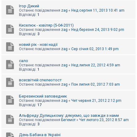
е
з
Ігор Дикий
в
Останнє повідомлення
zag
«
Нед серпня 11, 2013 10:41 am
і
Відповіді:
1
д
п
Киселюк - ювіляр (5-04-2011)
о
Останнє повідомлення
zag
«
Нед березня 24, 2013 9:02 pm
в
Відповіді:
3
і
д
е
новий рік - нові надії
й
Останнє повідомлення
zag
«
Сер січня 02, 2013 1:49 pm
сало
А
Останнє повідомлення
zag
«
Нед липня 22, 2012 4:59 am
к
Відповіді:
1
т
и
всесвітній спелеотост
в
Останнє повідомлення
zag
«
Пон липня 02, 2012 7:03 am
н
і
т
Березинский заповедник
е
Останнє повідомлення
zag
«
Чет червня 21, 2012 2:12 pm
м
Відповіді:
17
и
Альфреду Дулицькому: дякуємо, що завжди з нами
Останнє повідомлення
Бегемот
«
Чет лютого 23, 2012 8:57 am
П
Відповіді:
3
о
ш
День Бабака в Україні
у