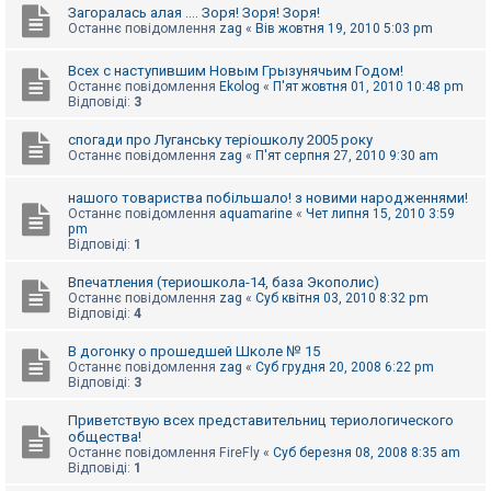
Загоралась алая .... Зоря! Зоря! Зоря!
Останнє повідомлення
zag
«
Вів жовтня 19, 2010 5:03 pm
Всех с наступившим Новым Грызунячьим Годом!
Останнє повідомлення
Ekolog
«
П'ят жовтня 01, 2010 10:48 pm
Відповіді:
3
спогади про Луганську теріошколу 2005 року
Останнє повідомлення
zag
«
П'ят серпня 27, 2010 9:30 am
нашого товариства побільшало! з новими народженнями!
Останнє повідомлення
aquamarine
«
Чет липня 15, 2010 3:59
pm
Відповіді:
1
Впечатления (териошкола-14, база Экополис)
Останнє повідомлення
zag
«
Суб квітня 03, 2010 8:32 pm
Відповіді:
4
В догонку о прошедшей Школе № 15
Останнє повідомлення
zag
«
Суб грудня 20, 2008 6:22 pm
Відповіді:
3
Приветствую всех представительниц териологического
общества!
Останнє повідомлення
FireFly
«
Суб березня 08, 2008 8:35 am
Відповіді:
1