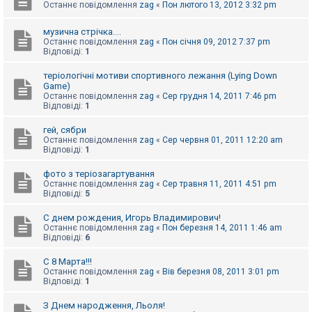
Останнє повідомлення
zag
«
Пон лютого 13, 2012 3:32 pm
к
музична стрічка....
Останнє повідомлення
zag
«
Пон січня 09, 2012 7:37 pm
Д
Відповіді:
1
о
п
теріологічні мотиви спортивного лежання (Lying Down
о
м
Game)
о
Останнє повідомлення
zag
«
Сер грудня 14, 2011 7:46 pm
г
Відповіді:
1
а
гей, сябри
Останнє повідомлення
zag
«
Сер червня 01, 2011 12:20 am
Відповіді:
1
фото з теріозагартування
Останнє повідомлення
zag
«
Сер травня 11, 2011 4:51 pm
Відповіді:
5
С днем рождения, Игорь Владимирович!
Останнє повідомлення
zag
«
Пон березня 14, 2011 1:46 am
Відповіді:
6
С 8 Марта!!!
Останнє повідомлення
zag
«
Вів березня 08, 2011 3:01 pm
Відповіді:
1
З Днем народження, Льоля!