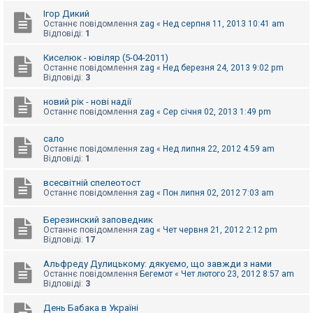
е
з
Ігор Дикий
в
Останнє повідомлення
zag
«
Нед серпня 11, 2013 10:41 am
і
Відповіді:
1
д
п
Киселюк - ювіляр (5-04-2011)
о
Останнє повідомлення
zag
«
Нед березня 24, 2013 9:02 pm
в
Відповіді:
3
і
д
е
новий рік - нові надії
й
Останнє повідомлення
zag
«
Сер січня 02, 2013 1:49 pm
сало
А
Останнє повідомлення
zag
«
Нед липня 22, 2012 4:59 am
к
Відповіді:
1
т
и
всесвітній спелеотост
в
Останнє повідомлення
zag
«
Пон липня 02, 2012 7:03 am
н
і
т
Березинский заповедник
е
Останнє повідомлення
zag
«
Чет червня 21, 2012 2:12 pm
м
Відповіді:
17
и
Альфреду Дулицькому: дякуємо, що завжди з нами
Останнє повідомлення
Бегемот
«
Чет лютого 23, 2012 8:57 am
П
Відповіді:
3
о
ш
День Бабака в Україні
у