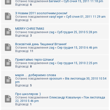
Останнє повідомлення
Бегемот
«
Суб січня 15, 2011 11:18 pm
Відповіді:
6
З Новим 2011 зоологічним роком!
Останнє повідомлення
vasyl eger
«
Суб січня 01, 2011 11:29 am
Відповіді:
1
MERRY CHRISTMAS
Останнє повідомлення
zag
«
Суб грудня 25, 2010 5:28 pm
Відповіді:
3
Всесвітній день Тищенка! Вітання!
Останнє повідомлення
zag
«
Сер грудня 15, 2010 6:46 pm
Відповіді:
11
Привітаймо теріо-Шпака!
Останнє повідомлення
zag
«
Сер грудня 15, 2010 2:25 pm
Відповіді:
8
марія .... добираємо слова
Останнє повідомлення
opossum
«
Вів листопада 30, 2010 10:54
pm
Відповіді:
5
Про школяров :)
Останнє повідомлення
Олександр Ковальчук
«
Пон листопада
22, 2010 5:46 pm
Відповіді:
1