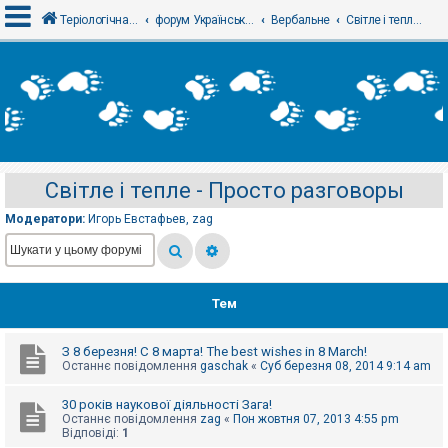
Теріологічна школа
форум Українського теріологічного товариства
Вербальне
Світле і тепле - Просто разговоры
В
х
і
д
Світле і тепле - Просто разговоры
Р
е
Модератори:
Игорь Евстафьев
,
zag
є
с
т
р
а
ц
Тем
і
я
З 8 березня! С 8 марта! The best wishes in 8 March!
Останнє повідомлення
gaschak
«
Суб березня 08, 2014 9:14 am
Т
е
30 років наукової діяльності Зага!
м
Останнє повідомлення
zag
«
Пон жовтня 07, 2013 4:55 pm
и
Відповіді:
1
б