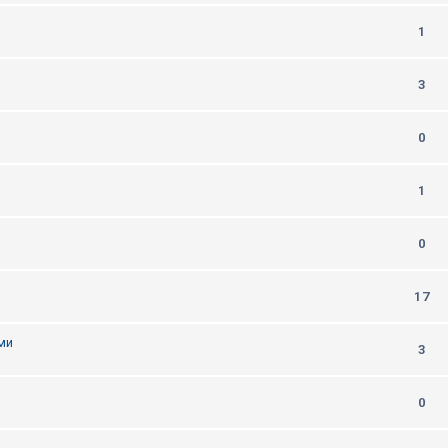
1
m
3
0
1
0
17
ми
3
0