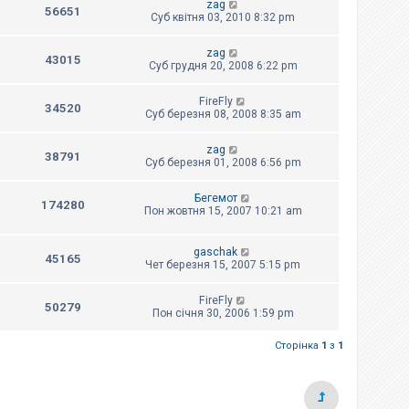
zag
56651
Суб квітня 03, 2010 8:32 pm
zag
43015
Суб грудня 20, 2008 6:22 pm
FireFly
34520
Суб березня 08, 2008 8:35 am
zag
38791
Суб березня 01, 2008 6:56 pm
Бегемот
174280
Пон жовтня 15, 2007 10:21 am
gaschak
45165
Чет березня 15, 2007 5:15 pm
FireFly
50279
Пон січня 30, 2006 1:59 pm
Сторінка
1
з
1