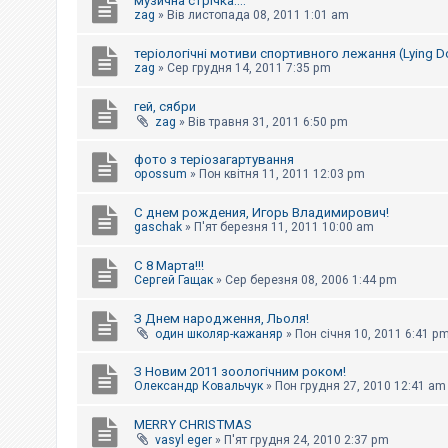
музична стрічка....
к
zag
»
Вів листопада 08, 2011 1:01 am
теріологічні мотиви спортивного лежання (Lying 
Д
zag
»
Сер грудня 14, 2011 7:35 pm
о
п
гей, сябри
о
zag
»
Вів травня 31, 2011 6:50 pm
м
о
г
фото з теріозагартування
а
opossum
»
Пон квітня 11, 2011 12:03 pm
С днем рождения, Игорь Владимирович!
gaschak
»
П'ят березня 11, 2011 10:00 am
С 8 Марта!!!
Сергей Гащак
»
Сер березня 08, 2006 1:44 pm
З Днем народження, Льоля!
один школяр-кажаняр
»
Пон січня 10, 2011 6:41 p
З Новим 2011 зоологічним роком!
Олександр Ковальчук
»
Пон грудня 27, 2010 12:41 am
MERRY CHRISTMAS
vasyl eger
»
П'ят грудня 24, 2010 2:37 pm