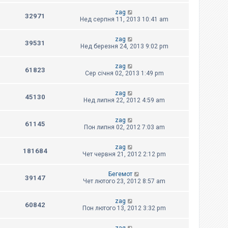
zag
32971
Нед серпня 11, 2013 10:41 am
zag
39531
Нед березня 24, 2013 9:02 pm
zag
61823
Сер січня 02, 2013 1:49 pm
zag
45130
Нед липня 22, 2012 4:59 am
zag
61145
Пон липня 02, 2012 7:03 am
zag
181684
Чет червня 21, 2012 2:12 pm
Бегемот
39147
Чет лютого 23, 2012 8:57 am
zag
60842
Пон лютого 13, 2012 3:32 pm