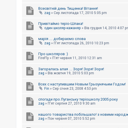
Всесвітній день Тищенка! Вітання!
zag
»
Сер листопада 17, 2010 5:05 pm
Привітаймо теріо-Шпака!
один школяр-кажаняр
»
Вів грудня 14, 2010 4:07 
марія .... добираємо слова
zag
»
П'ят листопада 26, 2010 10:23 pm
Про школяров :)
FireFly
»
П'ят червня 11, 2010 12:31 am
Загоралась алая .... Зоря! Зоря! Зоря!
zag
»
Вів жовтня 19, 2010 5:03 pm
Всех с наступившим Новым Грызунячьим Годом!
Fin
»
Сер січня 23, 2008 4:53 pm
спогади про Луганську теріошколу 2005 року
zag
»
П'ят серпня 27, 2010 9:30 am
нашого товариства побільшало! з новими народ
zag
»
Пон червня 07, 2010 5:52 pm