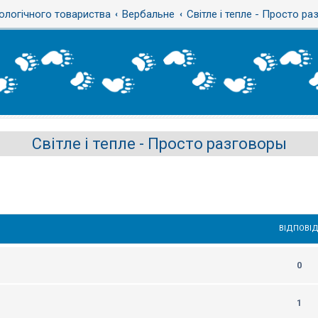
ологічного товариства
Вербальне
Світле і тепле - Просто р
Світле і тепле - Просто разговоры
ВІДПОВІД
0
1