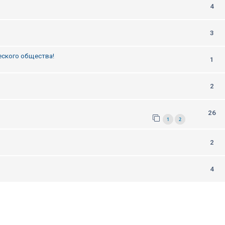
4
3
еского общества!
1
2
26
1
2
2
4