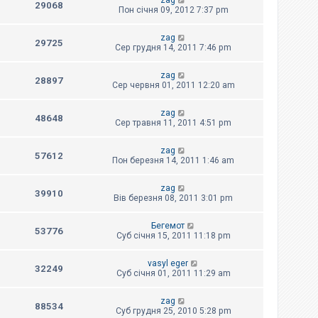
zag
29068
Пон січня 09, 2012 7:37 pm
zag
29725
Сер грудня 14, 2011 7:46 pm
zag
28897
Сер червня 01, 2011 12:20 am
zag
48648
Сер травня 11, 2011 4:51 pm
zag
57612
Пон березня 14, 2011 1:46 am
zag
39910
Вів березня 08, 2011 3:01 pm
Бегемот
53776
Суб січня 15, 2011 11:18 pm
vasyl eger
32249
Суб січня 01, 2011 11:29 am
zag
88534
Суб грудня 25, 2010 5:28 pm