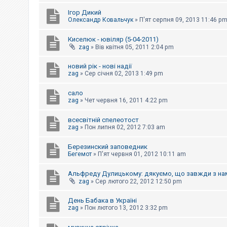
е
з
Ігор Дикий
в
Олександр Ковальчук
»
П'ят серпня 09, 2013 11:46 p
і
д
п
Киселюк - ювіляр (5-04-2011)
о
zag
»
Вів квітня 05, 2011 2:04 pm
в
і
д
новий рік - нові надії
е
zag
»
Сер січня 02, 2013 1:49 pm
й
сало
zag
»
Чет червня 16, 2011 4:22 pm
А
к
всесвітній спелеотост
т
и
zag
»
Пон липня 02, 2012 7:03 am
в
н
Березинский заповедник
і
Бегемот
»
П'ят червня 01, 2012 10:11 am
т
е
м
Альфреду Дулицькому: дякуємо, що завжди з на
и
zag
»
Сер лютого 22, 2012 12:50 pm
День Бабака в Україні
П
zag
»
Пон лютого 13, 2012 3:32 pm
о
ш
у