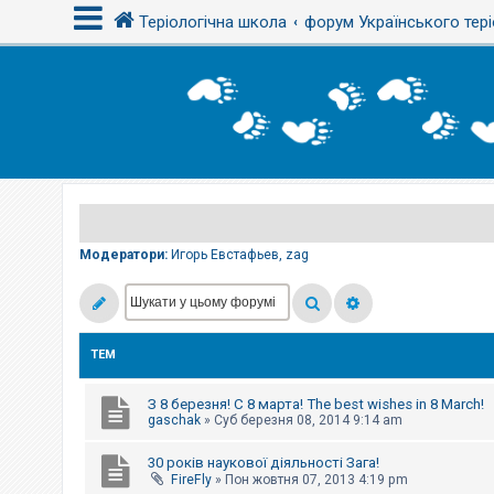
Теріологічна школа
форум Українського тері
В
х
і
д
Р
е
є
Модератори:
Игорь Евстафьев
,
zag
с
т
р
а
ц
і
ТЕМ
я
З 8 березня! С 8 марта! The best wishes in 8 March!
Т
gaschak
»
Суб березня 08, 2014 9:14 am
е
м
30 років наукової діяльності Зага!
и
б
FireFly
»
Пон жовтня 07, 2013 4:19 pm