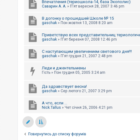
Впечатления (териошкола-14, база Экополис)
Саварин А. А.
»
П'ят вересня 28, 2007 3:46 pm
В догонку о прошедшей Школе № 15
gaschak
»
Пон жовтня 13, 2008 8:20 am
Приветствую всех представительниц териологич
gaschak
»
П'ят березня 07, 2008 12:46 pm
С наступающим увеличением светового дня!!!
gaschak
»
П'ят грудня 21, 2007 2:48 pm
Леди и джентельмены
Гість
»
Пон грудня 05, 2005 3:24 am
Да здравствует весна!
gaschak
»
Сер лютого 21, 2007 3:29 pm
А что, если ...
Nick.Tallus
»
Чет січня 26, 2006 4:21 pm
Повернутись до списку форумів