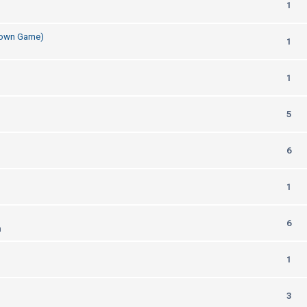
1
Down Game)
1
1
5
6
1
6
m
1
3