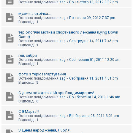
Останнє повідомлення
zag
«
Пон лютого 13, 2012 3:32 pm
к
музична стрічка....
Останнє повідомлення
zag
«
Пон січня 09, 2012 7:37 pm
Д
Відповіді:
1
о
п
теріологічні мотиви спортивного лежання (Lying Down
о
м
Game)
о
Останнє повідомлення
zag
«
Сер грудня 14, 2011 7:46 pm
г
Відповіді:
1
а
гей, сябри
Останнє повідомлення
zag
«
Сер червня 01, 2011 12:20 am
Відповіді:
1
фото з теріозагартування
Останнє повідомлення
zag
«
Сер травня 11, 2011 4:51 pm
Відповіді:
5
С днем рождения, Игорь Владимирович!
Останнє повідомлення
zag
«
Пон березня 14, 2011 1:46 am
Відповіді:
6
С 8 Марта!!!
Останнє повідомлення
zag
«
Вів березня 08, 2011 3:01 pm
Відповіді:
1
З Днем народження, Льоля!