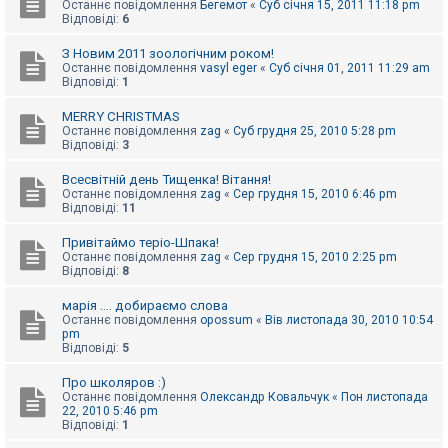
Останнє повідомлення
Бегемот
«
Суб січня 15, 2011 11:18 pm
Відповіді:
6
З Новим 2011 зоологічним роком!
Останнє повідомлення
vasyl eger
«
Суб січня 01, 2011 11:29 am
Відповіді:
1
MERRY CHRISTMAS
Останнє повідомлення
zag
«
Суб грудня 25, 2010 5:28 pm
Відповіді:
3
Всесвітній день Тищенка! Вітання!
Останнє повідомлення
zag
«
Сер грудня 15, 2010 6:46 pm
Відповіді:
11
Привітаймо теріо-Шпака!
Останнє повідомлення
zag
«
Сер грудня 15, 2010 2:25 pm
Відповіді:
8
марія .... добираємо слова
Останнє повідомлення
opossum
«
Вів листопада 30, 2010 10:54
pm
Відповіді:
5
Про школяров :)
Останнє повідомлення
Олександр Ковальчук
«
Пон листопада
22, 2010 5:46 pm
Відповіді:
1