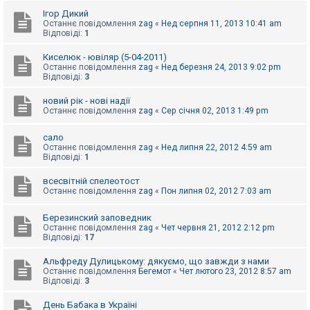
е
з
Ігор Дикий
в
Останнє повідомлення
zag
«
Нед серпня 11, 2013 10:41 am
і
Відповіді:
1
д
п
Киселюк - ювіляр (5-04-2011)
о
Останнє повідомлення
zag
«
Нед березня 24, 2013 9:02 pm
в
Відповіді:
3
і
д
е
новий рік - нові надії
й
Останнє повідомлення
zag
«
Сер січня 02, 2013 1:49 pm
сало
А
Останнє повідомлення
zag
«
Нед липня 22, 2012 4:59 am
к
Відповіді:
1
т
и
всесвітній спелеотост
в
Останнє повідомлення
zag
«
Пон липня 02, 2012 7:03 am
н
і
т
Березинский заповедник
е
Останнє повідомлення
zag
«
Чет червня 21, 2012 2:12 pm
м
Відповіді:
17
и
Альфреду Дулицькому: дякуємо, що завжди з нами
Останнє повідомлення
Бегемот
«
Чет лютого 23, 2012 8:57 am
П
Відповіді:
3
о
ш
День Бабака в Україні
у