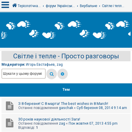
Теріологічна школа
форум Українського теріологічного товариства
Вербальне
Світле і тепле - Просто разговоры
В
х
і
д
Світле і тепле - Просто разговоры
Р
е
Модератори:
Игорь Евстафьев
,
zag
є
с
т
р
а
ц
Тем
і
я
З 8 березня! С 8 марта! The best wishes in 8 March!
Останнє повідомлення
gaschak
«
Суб березня 08, 2014 9:14 am
Т
е
30 років наукової діяльності Зага!
м
Останнє повідомлення
zag
«
Пон жовтня 07, 2013 4:55 pm
и
Відповіді:
1
б