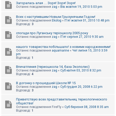
Загоралась алая .... Зоря! Зоря! Зоря!
Останнє повідомлення
zag
«
Вів жовтня 19, 2010 5:03 pm
Всех с наступившим Новым Грызунячьим Годом!
Останнє повідомлення
Ekolog
«
П'ят жовтня 01, 2010 10:48 pm
Відповіді:
3
спогади про Луганську теріошколу 2005 року
Останнє повідомлення
zag
«
П'ят серпня 27, 2010 9:30 am
нашого товариства побільшало! з новими народженнями!
Останнє повідомлення
aquamarine
«
Чет липня 15, 2010 3:59
pm
Відповіді:
1
Впечатления (териошкола-14, база Экополис)
Останнє повідомлення
zag
«
Суб квітня 03, 2010 8:32 pm
Відповіді:
4
В догонку о прошедшей Школе № 15
Останнє повідомлення
zag
«
Суб грудня 20, 2008 6:22 pm
Відповіді:
3
Приветствую всех представительниц териологического
общества!
Останнє повідомлення
FireFly
«
Суб березня 08, 2008 8:35 am
Відповіді:
1