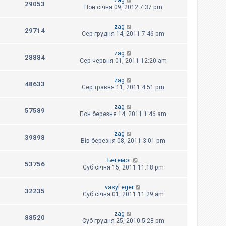
zag
29053
Пон січня 09, 2012 7:37 pm
zag
29714
Сер грудня 14, 2011 7:46 pm
zag
28884
Сер червня 01, 2011 12:20 am
zag
48633
Сер травня 11, 2011 4:51 pm
zag
57589
Пон березня 14, 2011 1:46 am
zag
39898
Вів березня 08, 2011 3:01 pm
Бегемот
53756
Суб січня 15, 2011 11:18 pm
vasyl eger
32235
Суб січня 01, 2011 11:29 am
zag
88520
Суб грудня 25, 2010 5:28 pm