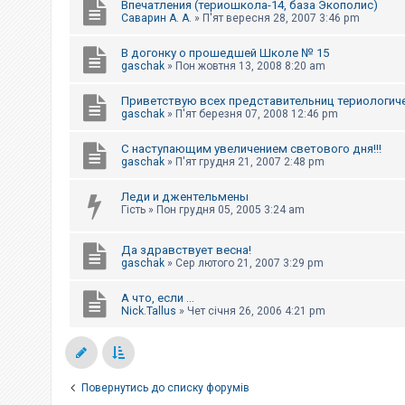
Впечатления (териошкола-14, база Экополис)
Саварин А. А.
»
П'ят вересня 28, 2007 3:46 pm
В догонку о прошедшей Школе № 15
gaschak
»
Пон жовтня 13, 2008 8:20 am
Приветствую всех представительниц териологич
gaschak
»
П'ят березня 07, 2008 12:46 pm
С наступающим увеличением светового дня!!!
gaschak
»
П'ят грудня 21, 2007 2:48 pm
Леди и джентельмены
Гість
»
Пон грудня 05, 2005 3:24 am
Да здравствует весна!
gaschak
»
Сер лютого 21, 2007 3:29 pm
А что, если ...
Nick.Tallus
»
Чет січня 26, 2006 4:21 pm
Повернутись до списку форумів