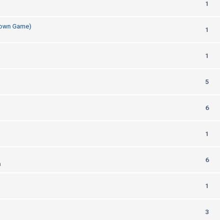
1
Down Game)
1
1
5
6
1
6
m
1
3