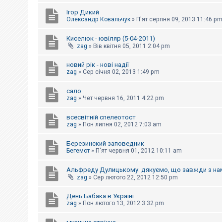
е
з
Ігор Дикий
в
Олександр Ковальчук
»
П'ят серпня 09, 2013 11:46 p
і
д
п
Киселюк - ювіляр (5-04-2011)
о
zag
»
Вів квітня 05, 2011 2:04 pm
в
і
д
новий рік - нові надії
е
zag
»
Сер січня 02, 2013 1:49 pm
й
сало
zag
»
Чет червня 16, 2011 4:22 pm
А
к
всесвітній спелеотост
т
и
zag
»
Пон липня 02, 2012 7:03 am
в
н
Березинский заповедник
і
Бегемот
»
П'ят червня 01, 2012 10:11 am
т
е
м
Альфреду Дулицькому: дякуємо, що завжди з на
и
zag
»
Сер лютого 22, 2012 12:50 pm
День Бабака в Україні
П
zag
»
Пон лютого 13, 2012 3:32 pm
о
ш
у