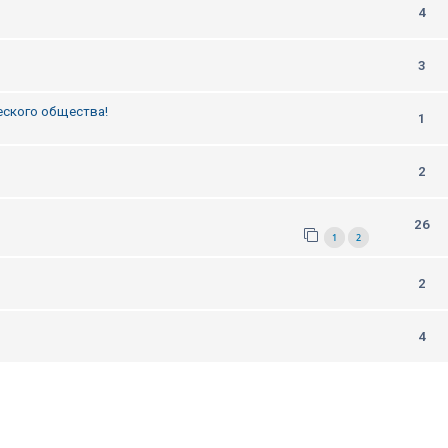
4
3
еского общества!
1
2
26
1
2
2
4