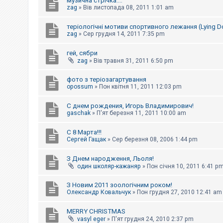
музична стрічка....
к
zag
»
Вів листопада 08, 2011 1:01 am
теріологічні мотиви спортивного лежання (Lying 
Д
zag
»
Сер грудня 14, 2011 7:35 pm
о
п
гей, сябри
о
zag
»
Вів травня 31, 2011 6:50 pm
м
о
г
фото з теріозагартування
а
opossum
»
Пон квітня 11, 2011 12:03 pm
С днем рождения, Игорь Владимирович!
gaschak
»
П'ят березня 11, 2011 10:00 am
С 8 Марта!!!
Сергей Гащак
»
Сер березня 08, 2006 1:44 pm
З Днем народження, Льоля!
один школяр-кажаняр
»
Пон січня 10, 2011 6:41 p
З Новим 2011 зоологічним роком!
Олександр Ковальчук
»
Пон грудня 27, 2010 12:41 am
MERRY CHRISTMAS
vasyl eger
»
П'ят грудня 24, 2010 2:37 pm