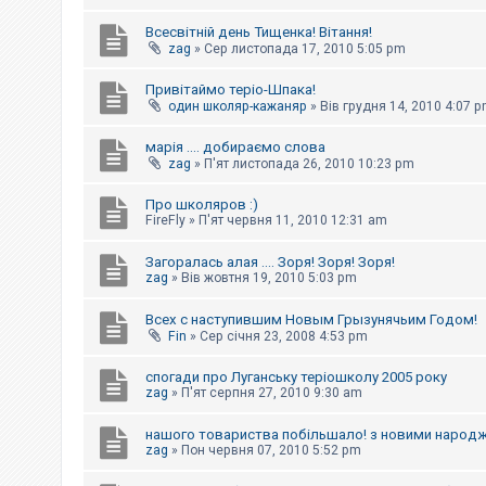
Всесвітній день Тищенка! Вітання!
zag
»
Сер листопада 17, 2010 5:05 pm
Привітаймо теріо-Шпака!
один школяр-кажаняр
»
Вів грудня 14, 2010 4:07 
марія .... добираємо слова
zag
»
П'ят листопада 26, 2010 10:23 pm
Про школяров :)
FireFly
»
П'ят червня 11, 2010 12:31 am
Загоралась алая .... Зоря! Зоря! Зоря!
zag
»
Вів жовтня 19, 2010 5:03 pm
Всех с наступившим Новым Грызунячьим Годом!
Fin
»
Сер січня 23, 2008 4:53 pm
спогади про Луганську теріошколу 2005 року
zag
»
П'ят серпня 27, 2010 9:30 am
нашого товариства побільшало! з новими народ
zag
»
Пон червня 07, 2010 5:52 pm