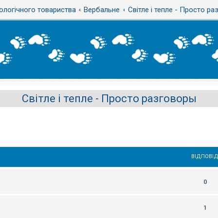
ологічного товариства
Вербальне
Світле і тепле - Просто р
Світле і тепле - Просто разговоры
ВІДПОВІД
0
1