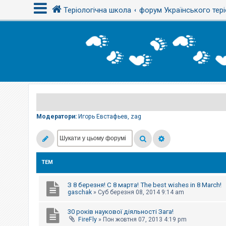
Теріологічна школа
форум Українського тері
В
х
і
д
Р
е
є
Модератори:
Игорь Евстафьев
,
zag
с
т
р
а
ц
і
ТЕМ
я
З 8 березня! С 8 марта! The best wishes in 8 March!
Т
gaschak
»
Суб березня 08, 2014 9:14 am
е
м
30 років наукової діяльності Зага!
и
б
FireFly
»
Пон жовтня 07, 2013 4:19 pm