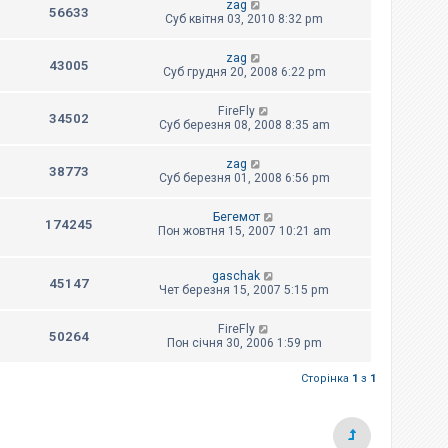
zag
56633
Суб квітня 03, 2010 8:32 pm
zag
43005
Суб грудня 20, 2008 6:22 pm
FireFly
34502
Суб березня 08, 2008 8:35 am
zag
38773
Суб березня 01, 2008 6:56 pm
Бегемот
174245
Пон жовтня 15, 2007 10:21 am
gaschak
45147
Чет березня 15, 2007 5:15 pm
FireFly
50264
Пон січня 30, 2006 1:59 pm
Сторінка
1
з
1