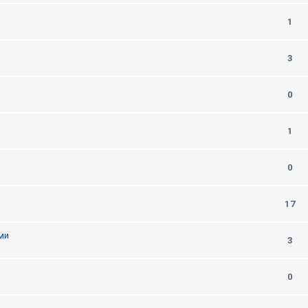
1
m
3
0
1
0
17
ми
3
0