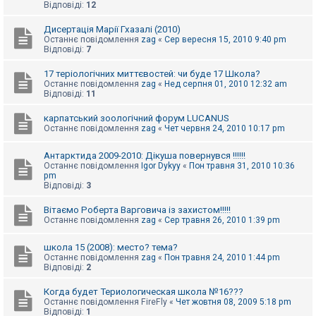
Відповіді:
12
Дисертація Марії Гхазалі (2010)
Останнє повідомлення
zag
«
Сер вересня 15, 2010 9:40 pm
Відповіді:
7
17 теріологічних миттєвостей: чи буде 17 Школа?
Останнє повідомлення
zag
«
Нед серпня 01, 2010 12:32 am
Відповіді:
11
карпатський зоологічний форум LUCANUS
Останнє повідомлення
zag
«
Чет червня 24, 2010 10:17 pm
Антарктида 2009-2010: Дікуша повернувся !!!!!!
Останнє повідомлення
Igor Dykyy
«
Пон травня 31, 2010 10:36
pm
Відповіді:
3
Вітаємо Роберта Варговича із захистом!!!!!
Останнє повідомлення
zag
«
Сер травня 26, 2010 1:39 pm
школа 15 (2008): место? тема?
Останнє повідомлення
zag
«
Пон травня 24, 2010 1:44 pm
Відповіді:
2
Когда будет Териологическая школа №16???
Останнє повідомлення
FireFly
«
Чет жовтня 08, 2009 5:18 pm
Відповіді:
1