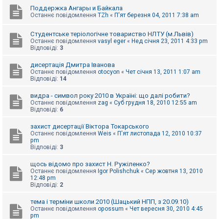
Поддержка Ангары и Байкала
Останнє повідомлення
TZh
«
П'ят березня 04, 2011 7:38 am
Студентське теріологічне товариство НЛТУ (м.Львів)
Останнє повідомлення
vasyl eger
«
Нед січня 23, 2011 4:33 pm
Відповіді:
3
дисертація Дмитра Іванова
Останнє повідомлення
otocyon
«
Чет січня 13, 2011 1:07 am
Відповіді:
14
видра - символ року 2010 в Україні: що далі робити?
Останнє повідомлення
zag
«
Суб грудня 18, 2010 12:55 am
Відповіді:
6
захист дисертації Віктора Токарського
Останнє повідомлення
Weis
«
П'ят листопада 12, 2010 10:37
pm
Відповіді:
3
щось відомо про захист Н. Ружіленко?
Останнє повідомлення
Igor Polishchuk
«
Сер жовтня 13, 2010
12:48 pm
Відповіді:
2
тема і терміни школи 2010 (Шацький НПП, з 20.09.10)
Останнє повідомлення
opossum
«
Чет вересня 30, 2010 4:45
pm