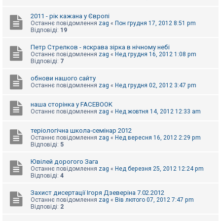
к
2011 - рік кажана у Європі
Останнє повідомлення
zag
«
Пон грудня 17, 2012 8:51 pm
Відповіді:
19
Д
о
п
Петр Стрелков - яскрава зірка в нічному небі
о
Останнє повідомлення
zag
«
Нед грудня 16, 2012 1:08 pm
м
Відповіді:
7
о
г
обнови нашого сайту
а
Останнє повідомлення
zag
«
Нед грудня 02, 2012 3:47 pm
наша сторінка у FACEBOOK
Останнє повідомлення
zag
«
Нед жовтня 14, 2012 12:33 am
теріологічна школа-семінар 2012
Останнє повідомлення
zag
«
Нед вересня 16, 2012 2:29 pm
Відповіді:
5
Ювілей дорогого Зага
Останнє повідомлення
zag
«
Нед березня 25, 2012 12:24 pm
Відповіді:
4
Захист дисертації Ігоря Дзеверіна 7.02.2012
Останнє повідомлення
zag
«
Вів лютого 07, 2012 7:47 pm
Відповіді:
2