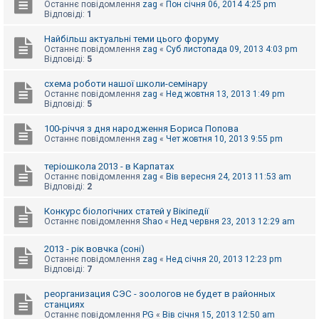
е
Останнє повідомлення
zag
«
Пон січня 06, 2014 4:25 pm
з
Відповіді:
1
в
і
Найбільш актуальні теми цього форуму
д
Останнє повідомлення
zag
«
Суб листопада 09, 2013 4:03 pm
п
Відповіді:
5
о
в
і
схема роботи нашої школи-семінару
д
Останнє повідомлення
zag
«
Нед жовтня 13, 2013 1:49 pm
е
Відповіді:
5
й
100-річчя з дня народження Бориса Попова
Останнє повідомлення
zag
«
Чет жовтня 10, 2013 9:55 pm
А
к
теріошкола 2013 - в Карпатах
т
Останнє повідомлення
zag
«
Вів вересня 24, 2013 11:53 am
и
Відповіді:
2
в
н
і
Конкурс біологічних статей у Вікіпедії
т
Останнє повідомлення
Shao
«
Нед червня 23, 2013 12:29 am
е
м
и
2013 - рік вовчка (соні)
Останнє повідомлення
zag
«
Нед січня 20, 2013 12:23 pm
Відповіді:
7
П
реорганизация СЭС - зоологов не будет в районных
о
станциях
ш
Останнє повідомлення
PG
«
Вів січня 15, 2013 12:50 am
у