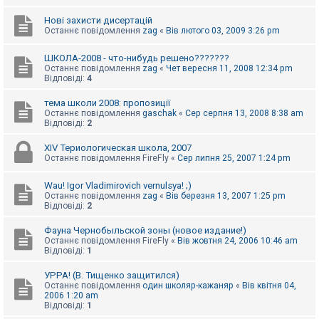
Нові захисти дисертацій
Останнє повідомлення
zag
«
Вів лютого 03, 2009 3:26 pm
ШКОЛА-2008 - что-нибудь решено???????
Останнє повідомлення
zag
«
Чет вересня 11, 2008 12:34 pm
Відповіді:
4
тема школи 2008: пропозиції
Останнє повідомлення
gaschak
«
Сер серпня 13, 2008 8:38 am
Відповіді:
2
XIV Териологическая школа, 2007
Останнє повідомлення
FireFly
«
Сер липня 25, 2007 1:24 pm
Wau! Igor Vladimirovich vernulsya! ;)
Останнє повідомлення
zag
«
Вів березня 13, 2007 1:25 pm
Відповіді:
2
Фауна Чернобыльской зоны (новое издание!)
Останнє повідомлення
FireFly
«
Вів жовтня 24, 2006 10:46 am
Відповіді:
1
УРРА! (В. Тищенко защитился)
Останнє повідомлення
один школяр-кажаняр
«
Вів квітня 04,
2006 1:20 am
Відповіді:
1