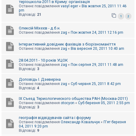
теріошкола-2011 в Криму: організація
Останнє повідомлення
vasyl eger
«
Вів жовтня 25, 2011 11:46
pm
Відповіді:
21
1
2
Олексій Міхєєв - д.б.н.
Останнє повідомлення
zag
«
Пон жовтня 24, 2011 12:16 pm
Інтерактивний довідник фахівців з біорізноманіття
Останнє повідомлення
zag
«
Вів вересня 20, 2011 10:40 am
28.04.2011 - 10 років УЦОК
Останнє повідомлення
zag
«
Пон серпня 29, 2011 11:48 am
Відповіді:
3
Доповідь І. Дзеверіна
Останнє повідомлення
zag
«
Суб червня 25, 2011 8:42 pm
Відповіді:
4
IX Съезд Териологического общества РАН (Москва-2011)
Останнє повідомлення
otocyon
«
Суб березня 05, 2011 2:55 pm
Відповіді:
3
географія відвідувачів сайта і форуму
Останнє повідомлення
Олександр Ковальчук
«
П'ят березня
04, 2011 9:20 pm
Відповіді:
9