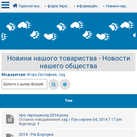
Теріологічна школа
форум Українського теріологічного товариства
Інформаційний відділ
Новини нашого товариства - Новости нашего общества
В
х
і
д
Новини нашого товариства - Новости
Р
нашего общества
е
є
с
Модератори:
Игорь Евстафьев
,
zag
т
р
а
ц
і
я
Тем
про теріошколу 2014 року
Т
Останнє повідомлення
zag
«
Пон серпня 04, 2014 7:17 pm
е
Відповіді:
1
м
и
б
2014 - Рік Борсука