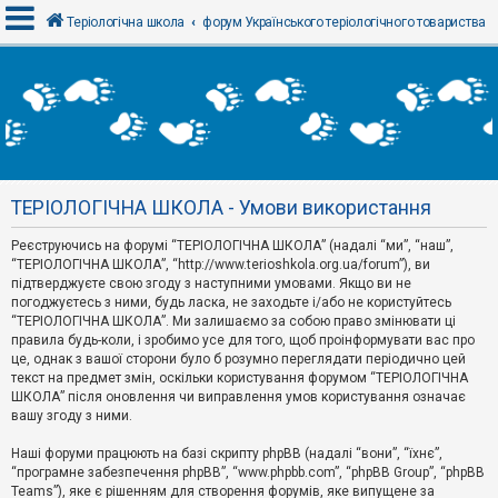
Теріологічна школа
форум Українського теріологічного товариства
В
х
і
д
ТЕРІОЛОГІЧНА ШКОЛА - Умови використання
Р
е
Реєструючись на форумі “ТЕРІОЛОГІЧНА ШКОЛА” (надалі “ми”, “наш”,
є
“ТЕРІОЛОГІЧНА ШКОЛА”, “http://www.terioshkola.org.ua/forum”), ви
с
т
підтверджуєте свою згоду з наступними умовами. Якщо ви не
р
погоджуєтесь з ними, будь ласка, не заходьте і/або не користуйтесь
а
“ТЕРІОЛОГІЧНА ШКОЛА”. Ми залишаємо за собою право змінювати ці
ц
правила будь-коли, і зробимо усе для того, щоб проінформувати вас про
і
я
це, однак з вашої сторони було б розумно переглядати періодично цей
текст на предмет змін, оскільки користування форумом “ТЕРІОЛОГІЧНА
ШКОЛА” після оновлення чи виправлення умов користування означає
вашу згоду з ними.
Т
е
м
Наші форуми працюють на базі скрипту phpBB (надалі “вони”, “їхнє”,
и
“програмне забезпечення phpBB”, “www.phpbb.com”, “phpBB Group”, “phpBB
б
Teams”), яке є рішенням для створення форумів, яке випущене за