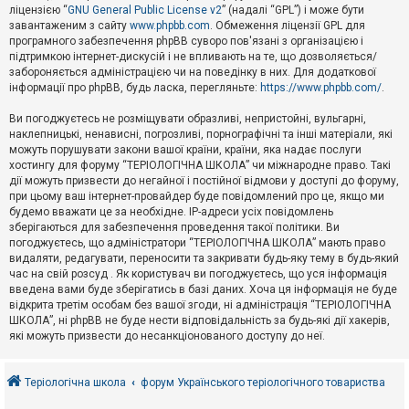
е
ліцензією “
GNU General Public License v2
” (надалі “GPL”) і може бути
з
в
завантаженим з сайту
www.phpbb.com
. Обмеження ліцензії GPL для
і
програмного забезпечення phpBB суворо пов'язані з організацією і
д
підтримкою інтернет-дискусій і не впливають на те, що дозволяється/
п
забороняється адміністрацією чи на поведінку в них. Для додаткової
о
інформації про phpBB, будь ласка, перегляньте:
https://www.phpbb.com/
.
в
і
д
Ви погоджуєтесь не розміщувати образливі, непристойні, вульгарні,
е
наклепницькі, ненависні, погрозливі, порнографічні та інші матеріали, які
й
можуть порушувати закони вашої країни, країни, яка надає послуги
хостингу для форуму “ТЕРІОЛОГІЧНА ШКОЛА” чи міжнародне право. Такі
дії можуть призвести до негайної і постійної відмови у доступі до форуму,
А
при цьому ваш інтернет-провайдер буде повідомлений про це, якщо ми
к
будемо вважати це за необхідне. IP-адреси усіх повідомлень
т
зберігаються для забезпечення проведення такої політики. Ви
и
в
погоджуєтесь, що адміністратори “ТЕРІОЛОГІЧНА ШКОЛА” мають право
н
видаляти, редагувати, переносити та закривати будь-яку тему в будь-який
і
час на свій розсуд . Як користувач ви погоджуєтесь, що уся інформація
т
введена вами буде зберігатись в базі даних. Хоча ця інформація не буде
е
відкрита третім особам без вашої згоди, ні адміністрація “ТЕРІОЛОГІЧНА
м
и
ШКОЛА”, ні phpBB не буде нести відповідальність за будь-які дії хакерів,
які можуть призвести до несанкціонованого доступу до неї.
П
о
Теріологічна школа
форум Українського теріологічного товариства
ш
у