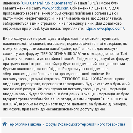
е
ліцензією “
GNU General Public License v2
” (надалі “GPL”) і може бути
з
в
завантаженим з сайту
www.phpbb.com
. Обмеження ліцензії GPL для
і
програмного забезпечення phpBB суворо пов'язані з організацією і
д
підтримкою інтернет-дискусій і не впливають на те, що дозволяється/
п
забороняється адміністрацією чи на поведінку в них. Для додаткової
о
інформації про phpBB, будь ласка, перегляньте:
https://www.phpbb.com/
.
в
і
д
Ви погоджуєтесь не розміщувати образливі, непристойні, вульгарні,
е
наклепницькі, ненависні, погрозливі, порнографічні та інші матеріали, які
й
можуть порушувати закони вашої країни, країни, яка надає послуги
хостингу для форуму “ТЕРІОЛОГІЧНА ШКОЛА” чи міжнародне право. Такі
дії можуть призвести до негайної і постійної відмови у доступі до форуму,
А
при цьому ваш інтернет-провайдер буде повідомлений про це, якщо ми
к
будемо вважати це за необхідне. IP-адреси усіх повідомлень
т
зберігаються для забезпечення проведення такої політики. Ви
и
в
погоджуєтесь, що адміністратори “ТЕРІОЛОГІЧНА ШКОЛА” мають право
н
видаляти, редагувати, переносити та закривати будь-яку тему в будь-який
і
час на свій розсуд . Як користувач ви погоджуєтесь, що уся інформація
т
введена вами буде зберігатись в базі даних. Хоча ця інформація не буде
е
відкрита третім особам без вашої згоди, ні адміністрація “ТЕРІОЛОГІЧНА
м
и
ШКОЛА”, ні phpBB не буде нести відповідальність за будь-які дії хакерів,
які можуть призвести до несанкціонованого доступу до неї.
П
о
Теріологічна школа
форум Українського теріологічного товариства
ш
у