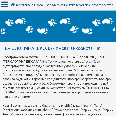
Теріологічна школа
форум Українського теріологічного товариства
В
х
і
д
ТЕРІОЛОГІЧНА ШКОЛА - Умови використання
Р
е
Реєструючись на форумі “ТЕРІОЛОГІЧНА ШКОЛА” (надалі “ми”, “наш”,
є
“ТЕРІОЛОГІЧНА ШКОЛА”, “http://www.terioshkola.org.ua/forum”), ви
с
т
підтверджуєте свою згоду з наступними умовами. Якщо ви не
р
погоджуєтесь з ними, будь ласка, не заходьте і/або не користуйтесь
а
“ТЕРІОЛОГІЧНА ШКОЛА”. Ми залишаємо за собою право змінювати ці
ц
правила будь-коли, і зробимо усе для того, щоб проінформувати вас про
і
я
це, однак з вашої сторони було б розумно переглядати періодично цей
текст на предмет змін, оскільки користування форумом “ТЕРІОЛОГІЧНА
ШКОЛА” після оновлення чи виправлення умов користування означає
вашу згоду з ними.
Т
е
м
Наші форуми працюють на базі скрипту phpBB (надалі “вони”, “їхнє”,
и
“програмне забезпечення phpBB”, “www.phpbb.com”, “phpBB Group”, “phpBB
б
Teams”), яке є рішенням для створення форумів, яке випущене за