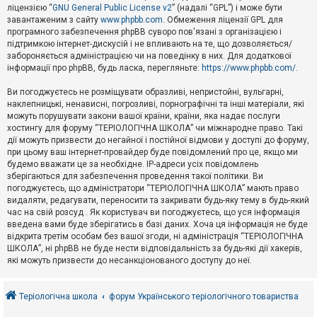
е
ліцензією “
GNU General Public License v2
” (надалі “GPL”) і може бути
з
в
завантаженим з сайту
www.phpbb.com
. Обмеження ліцензії GPL для
і
програмного забезпечення phpBB суворо пов'язані з організацією і
д
підтримкою інтернет-дискусій і не впливають на те, що дозволяється/
п
забороняється адміністрацією чи на поведінку в них. Для додаткової
о
інформації про phpBB, будь ласка, перегляньте:
https://www.phpbb.com/
.
в
і
д
Ви погоджуєтесь не розміщувати образливі, непристойні, вульгарні,
е
наклепницькі, ненависні, погрозливі, порнографічні та інші матеріали, які
й
можуть порушувати закони вашої країни, країни, яка надає послуги
хостингу для форуму “ТЕРІОЛОГІЧНА ШКОЛА” чи міжнародне право. Такі
дії можуть призвести до негайної і постійної відмови у доступі до форуму,
А
при цьому ваш інтернет-провайдер буде повідомлений про це, якщо ми
к
будемо вважати це за необхідне. IP-адреси усіх повідомлень
т
зберігаються для забезпечення проведення такої політики. Ви
и
в
погоджуєтесь, що адміністратори “ТЕРІОЛОГІЧНА ШКОЛА” мають право
н
видаляти, редагувати, переносити та закривати будь-яку тему в будь-який
і
час на свій розсуд . Як користувач ви погоджуєтесь, що уся інформація
т
введена вами буде зберігатись в базі даних. Хоча ця інформація не буде
е
відкрита третім особам без вашої згоди, ні адміністрація “ТЕРІОЛОГІЧНА
м
и
ШКОЛА”, ні phpBB не буде нести відповідальність за будь-які дії хакерів,
які можуть призвести до несанкціонованого доступу до неї.
П
о
Теріологічна школа
форум Українського теріологічного товариства
ш
у