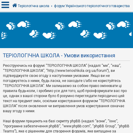
Теріологічна школа
форум Українського теріологічного товариства
В
х
і
д
ТЕРІОЛОГІЧНА ШКОЛА - Умови використання
Р
е
Реєструючись на форумі “ТЕРІОЛОГІЧНА ШКОЛА” (надалі “ми”, “наш”,
є
“ТЕРІОЛОГІЧНА ШКОЛА”, “http://www.terioshkola.org.ua/forum”), ви
с
т
підтверджуєте свою згоду з наступними умовами. Якщо ви не
р
погоджуєтесь з ними, будь ласка, не заходьте і/або не користуйтесь
а
“ТЕРІОЛОГІЧНА ШКОЛА”. Ми залишаємо за собою право змінювати ці
ц
правила будь-коли, і зробимо усе для того, щоб проінформувати вас про
і
я
це, однак з вашої сторони було б розумно переглядати періодично цей
текст на предмет змін, оскільки користування форумом “ТЕРІОЛОГІЧНА
ШКОЛА” після оновлення чи виправлення умов користування означає
вашу згоду з ними.
Т
е
м
Наші форуми працюють на базі скрипту phpBB (надалі “вони”, “їхнє”,
и
“програмне забезпечення phpBB”, “www.phpbb.com”, “phpBB Group”, “phpBB
б
Teams”), яке є рішенням для створення форумів, яке випущене за