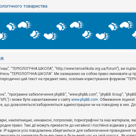
ологічного товариства
ня
наш”, “ТЕРІОЛОГІЧНА ШКОЛА”, “http://www.terioshkola.org.ua/forum”), ви під
туйтесь “ТЕРІОЛОГІЧНА ШКОЛА”. Ми залишаємо за собою право змінювати ці пр
ти періодично цей текст на предмет змін, оскільки користування форумом “Т
хнє”, “програмне забезпечення phpBB”, “www.phpbb.com”, “phpBB Group”, “phpB
 “GPL”) і може бути завантаженим з сайту
www.phpbb.com
. Обмеження ліцензії
 те, що дозволяється/забороняється адміністрацією чи на поведінку в них. Дл
ні, наклепницькі, ненависні, погрозливі, порнографічні та інші матеріали, як
не право. Такі дії можуть призвести до негайної і постійної відмови у дос
. IP-адреси усіх повідомлень зберігаються для забезпечення проведення так
носити та закривати будь-яку тему в будь-який час на свій розсуд . Як кор