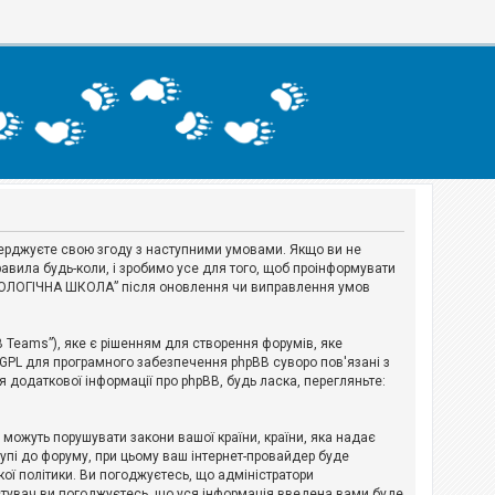
тверджуєте свою згоду з наступними умовами. Якщо ви не
авила будь-коли, і зробимо усе для того, щоб проінформувати
ЕРІОЛОГІЧНА ШКОЛА” після оновлення чи виправлення умов
B Teams”), яке є рішенням для створення форумів, яке
 GPL для програмного забезпечення phpBB суворо пов'язані з
я додаткової інформації про phpBB, будь ласка, перегляньте:
і можуть порушувати закони вашої країни, країни, яка надає
тупі до форуму, при цьому ваш інтернет-провайдер буде
ої політики. Ви погоджуєтесь, що адміністратори
истувач ви погоджуєтесь, що уся інформація введена вами буде