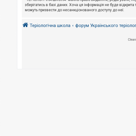
е
з
зберігатись в базі даних. Хоча ця інформація не буде відкрита 
в
можуть призвести до несанкціонованого доступу до неї.
і
д
п
Теріологічна школа
форум Українського теріоло
о
в
і
д
Clean
е
й
А
к
т
и
в
н
і
т
е
м
и
П
о
ш
у