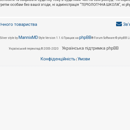
третім особам без вашої згоди, ні адміністрація “ТЕРІОЛОГІЧНА ШКОЛА”, ні phpB
гічного товариства
Зв'
MannixMD
phpBB
Silver style by
Style Version 1.1.6
Працює на
® Forum Software © phpBB L
Українська підтримка phpBB
Український переклад © 2005-2020
Конфіденційність
Умови
|