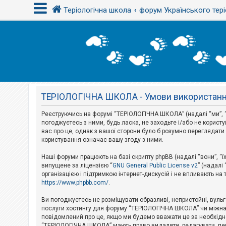
Теріологічна школа
форум Українського тері
В
х
і
д
ТЕРІОЛОГІЧНА ШКОЛА - Умови використан
Р
е
є
Реєструючись на форумі “ТЕРІОЛОГІЧНА ШКОЛА” (надалі “ми”, “
с
погоджуєтесь з ними, будь ласка, не заходьте і/або не корис
т
вас про це, однак з вашої сторони було б розумно перегляда
р
користування означає вашу згоду з ними.
а
ц
і
Наші форуми працюють на базі скрипту phpBB (надалі “вони”, “ї
я
випущене за ліцензією “
GNU General Public License v2
” (надалі
організацією і підтримкою інтернет-дискусій і не впливають на
https://www.phpbb.com/
.
Т
е
Ви погоджуєтесь не розміщувати образливі, непристойні, вульгар
м
послуги хостингу для форуму “ТЕРІОЛОГІЧНА ШКОЛА” чи міжнарод
и
повідомлений про це, якщо ми будемо вважати це за необхідне
б
“ТЕРІОЛОГІЧНА ШКОЛА” мають право видаляти, редагувати, пере