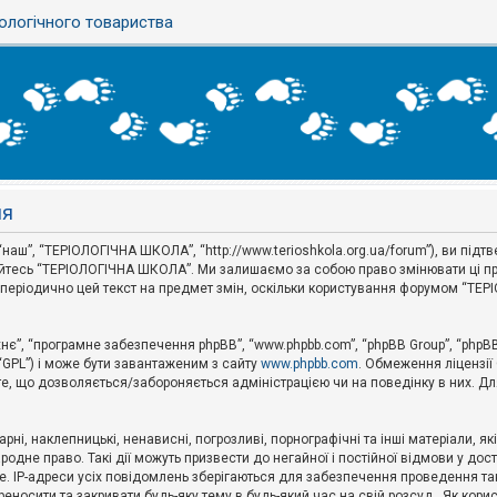
ологічного товариства
ня
наш”, “ТЕРІОЛОГІЧНА ШКОЛА”, “http://www.terioshkola.org.ua/forum”), ви під
туйтесь “ТЕРІОЛОГІЧНА ШКОЛА”. Ми залишаємо за собою право змінювати ці пр
ти періодично цей текст на предмет змін, оскільки користування форумом “Т
хнє”, “програмне забезпечення phpBB”, “www.phpbb.com”, “phpBB Group”, “phpB
 “GPL”) і може бути завантаженим з сайту
www.phpbb.com
. Обмеження ліцензії
 те, що дозволяється/забороняється адміністрацією чи на поведінку в них. Дл
ні, наклепницькі, ненависні, погрозливі, порнографічні та інші матеріали, як
не право. Такі дії можуть призвести до негайної і постійної відмови у дос
. IP-адреси усіх повідомлень зберігаються для забезпечення проведення так
носити та закривати будь-яку тему в будь-який час на свій розсуд . Як кор