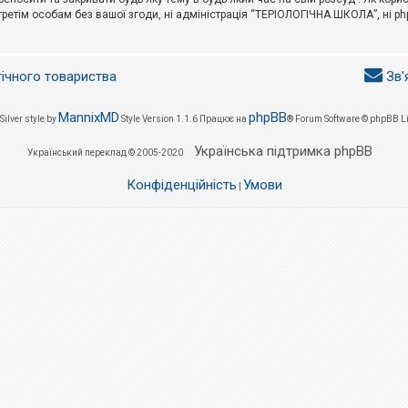
третім особам без вашої згоди, ні адміністрація “ТЕРІОЛОГІЧНА ШКОЛА”, ні phpB
гічного товариства
Зв'
MannixMD
phpBB
Silver style by
Style Version 1.1.6
Працює на
® Forum Software © phpBB L
Українська підтримка phpBB
Український переклад © 2005-2020
Конфіденційність
Умови
|