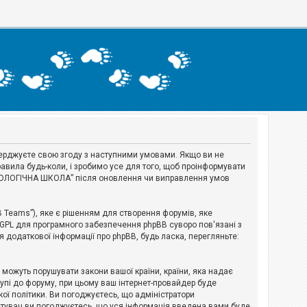
тверджуєте свою згоду з наступними умовами. Якщо ви не
авила будь-коли, і зробимо усе для того, щоб проінформувати
ЕРІОЛОГІЧНА ШКОЛА” після оновлення чи виправлення умов
B Teams”), яке є рішенням для створення форумів, яке
 GPL для програмного забезпечення phpBB суворо пов'язані з
я додаткової інформації про phpBB, будь ласка, перегляньте:
і можуть порушувати закони вашої країни, країни, яка надає
тупі до форуму, при цьому ваш інтернет-провайдер буде
ої політики. Ви погоджуєтесь, що адміністратори
истувач ви погоджуєтесь, що уся інформація введена вами буде