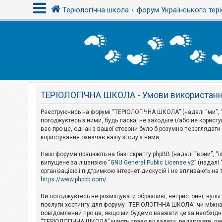
Теріологічна школа
форум Українського тері
В
х
і
д
ТЕРІОЛОГІЧНА ШКОЛА - Умови використан
Р
е
є
Реєструючись на форумі “ТЕРІОЛОГІЧНА ШКОЛА” (надалі “ми”, “
с
погоджуєтесь з ними, будь ласка, не заходьте і/або не корис
т
вас про це, однак з вашої сторони було б розумно перегляда
р
користування означає вашу згоду з ними.
а
ц
і
Наші форуми працюють на базі скрипту phpBB (надалі “вони”, “ї
я
випущене за ліцензією “
GNU General Public License v2
” (надалі
організацією і підтримкою інтернет-дискусій і не впливають на
https://www.phpbb.com/
.
Т
е
Ви погоджуєтесь не розміщувати образливі, непристойні, вульгар
м
послуги хостингу для форуму “ТЕРІОЛОГІЧНА ШКОЛА” чи міжнарод
и
повідомлений про це, якщо ми будемо вважати це за необхідне
б
“ТЕРІОЛОГІЧНА ШКОЛА” мають право видаляти, редагувати, пере