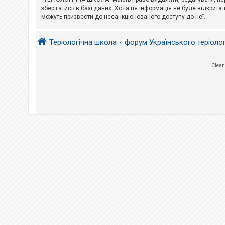
е
з
зберігатись в базі даних. Хоча ця інформація не буде відкрита 
в
можуть призвести до несанкціонованого доступу до неї.
і
д
п
Теріологічна школа
форум Українського теріоло
о
в
і
д
Clean
е
й
А
к
т
и
в
н
і
т
е
м
и
П
о
ш
у