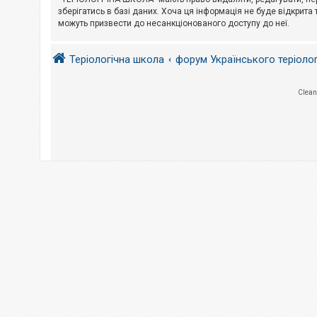
е
з
зберігатись в базі даних. Хоча ця інформація не буде відкрита 
в
можуть призвести до несанкціонованого доступу до неї.
і
д
п
Теріологічна школа
форум Українського теріоло
о
в
і
д
Clean
е
й
А
к
т
и
в
н
і
т
е
м
и
П
о
ш
у