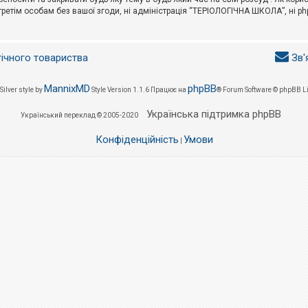
третім особам без вашої згоди, ні адміністрація “ТЕРІОЛОГІЧНА ШКОЛА”, ні phpB
гічного товариства
Зв'
MannixMD
phpBB
Silver style by
Style Version 1.1.6
Працює на
® Forum Software © phpBB L
Українська підтримка phpBB
Український переклад © 2005-2020
Конфіденційність
Умови
|