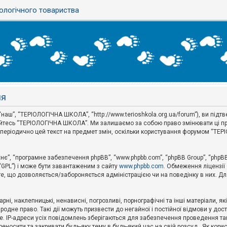
ологічного товариства
ня
наш”, “ТЕРІОЛОГІЧНА ШКОЛА”, “http://www.terioshkola.org.ua/forum”), ви під
туйтесь “ТЕРІОЛОГІЧНА ШКОЛА”. Ми залишаємо за собою право змінювати ці пр
ти періодично цей текст на предмет змін, оскільки користування форумом “Т
хнє”, “програмне забезпечення phpBB”, “www.phpbb.com”, “phpBB Group”, “phpB
 “GPL”) і може бути завантаженим з сайту
www.phpbb.com
. Обмеження ліцензії
 те, що дозволяється/забороняється адміністрацією чи на поведінку в них. Дл
ні, наклепницькі, ненависні, погрозливі, порнографічні та інші матеріали, як
не право. Такі дії можуть призвести до негайної і постійної відмови у дос
. IP-адреси усіх повідомлень зберігаються для забезпечення проведення так
носити та закривати будь-яку тему в будь-який час на свій розсуд . Як кор