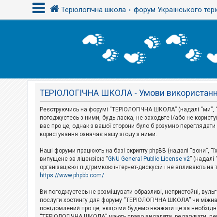
Теріологічна школа
форум Українського тері
В
х
і
д
ТЕРІОЛОГІЧНА ШКОЛА - Умови використан
Р
е
є
Реєструючись на форумі “ТЕРІОЛОГІЧНА ШКОЛА” (надалі “ми”, “
с
погоджуєтесь з ними, будь ласка, не заходьте і/або не корис
т
вас про це, однак з вашої сторони було б розумно перегляда
р
користування означає вашу згоду з ними.
а
ц
і
Наші форуми працюють на базі скрипту phpBB (надалі “вони”, “ї
я
випущене за ліцензією “
GNU General Public License v2
” (надалі
організацією і підтримкою інтернет-дискусій і не впливають на
https://www.phpbb.com/
.
Т
е
Ви погоджуєтесь не розміщувати образливі, непристойні, вульгар
м
послуги хостингу для форуму “ТЕРІОЛОГІЧНА ШКОЛА” чи міжнарод
и
повідомлений про це, якщо ми будемо вважати це за необхідне
б
“ТЕРІОЛОГІЧНА ШКОЛА” мають право видаляти, редагувати, пере