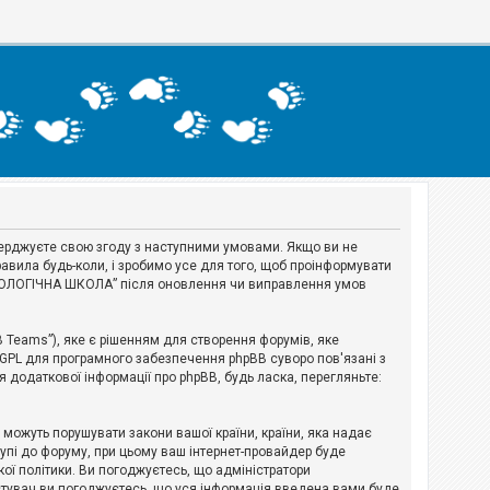
тверджуєте свою згоду з наступними умовами. Якщо ви не
авила будь-коли, і зробимо усе для того, щоб проінформувати
ЕРІОЛОГІЧНА ШКОЛА” після оновлення чи виправлення умов
B Teams”), яке є рішенням для створення форумів, яке
 GPL для програмного забезпечення phpBB суворо пов'язані з
я додаткової інформації про phpBB, будь ласка, перегляньте:
і можуть порушувати закони вашої країни, країни, яка надає
тупі до форуму, при цьому ваш інтернет-провайдер буде
ої політики. Ви погоджуєтесь, що адміністратори
истувач ви погоджуєтесь, що уся інформація введена вами буде