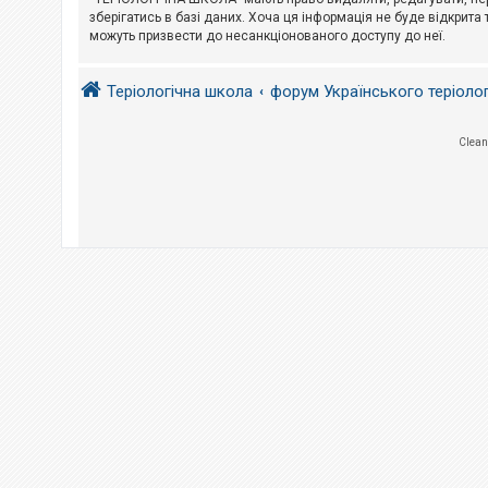
е
з
зберігатись в базі даних. Хоча ця інформація не буде відкрита 
в
можуть призвести до несанкціонованого доступу до неї.
і
д
п
Теріологічна школа
форум Українського теріоло
о
в
і
д
Clean
е
й
А
к
т
и
в
н
і
т
е
м
и
П
о
ш
у