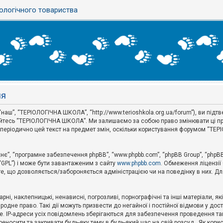
ологічного товариства
ня
наш”, “ТЕРІОЛОГІЧНА ШКОЛА”, “http://www.terioshkola.org.ua/forum”), ви під
туйтесь “ТЕРІОЛОГІЧНА ШКОЛА”. Ми залишаємо за собою право змінювати ці пр
ти періодично цей текст на предмет змін, оскільки користування форумом “Т
хнє”, “програмне забезпечення phpBB”, “www.phpbb.com”, “phpBB Group”, “phpB
 “GPL”) і може бути завантаженим з сайту
www.phpbb.com
. Обмеження ліцензії
 те, що дозволяється/забороняється адміністрацією чи на поведінку в них. Дл
ні, наклепницькі, ненависні, погрозливі, порнографічні та інші матеріали, як
не право. Такі дії можуть призвести до негайної і постійної відмови у дос
. IP-адреси усіх повідомлень зберігаються для забезпечення проведення так
носити та закривати будь-яку тему в будь-який час на свій розсуд . Як кор