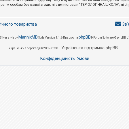
третім особам без вашої згоди, ні адміністрація “ТЕРІОЛОГІЧНА ШКОЛА”, ні phpB
гічного товариства
Зв'
MannixMD
phpBB
Silver style by
Style Version 1.1.6
Працює на
® Forum Software © phpBB L
Українська підтримка phpBB
Український переклад © 2005-2020
Конфіденційність
Умови
|