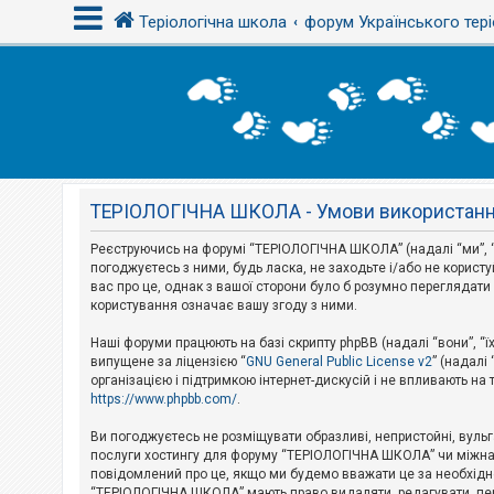
Теріологічна школа
форум Українського тері
В
х
і
д
ТЕРІОЛОГІЧНА ШКОЛА - Умови використан
Р
е
є
Реєструючись на форумі “ТЕРІОЛОГІЧНА ШКОЛА” (надалі “ми”, “
с
погоджуєтесь з ними, будь ласка, не заходьте і/або не корис
т
вас про це, однак з вашої сторони було б розумно перегляда
р
користування означає вашу згоду з ними.
а
ц
і
Наші форуми працюють на базі скрипту phpBB (надалі “вони”, “ї
я
випущене за ліцензією “
GNU General Public License v2
” (надалі
організацією і підтримкою інтернет-дискусій і не впливають на
https://www.phpbb.com/
.
Т
е
Ви погоджуєтесь не розміщувати образливі, непристойні, вульгар
м
послуги хостингу для форуму “ТЕРІОЛОГІЧНА ШКОЛА” чи міжнарод
и
повідомлений про це, якщо ми будемо вважати це за необхідне
б
“ТЕРІОЛОГІЧНА ШКОЛА” мають право видаляти, редагувати, пере