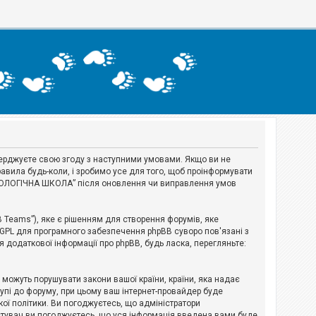
тверджуєте свою згоду з наступними умовами. Якщо ви не
авила будь-коли, і зробимо усе для того, щоб проінформувати
ЕРІОЛОГІЧНА ШКОЛА” після оновлення чи виправлення умов
B Teams”), яке є рішенням для створення форумів, яке
 GPL для програмного забезпечення phpBB суворо пов'язані з
я додаткової інформації про phpBB, будь ласка, перегляньте:
і можуть порушувати закони вашої країни, країни, яка надає
тупі до форуму, при цьому ваш інтернет-провайдер буде
ої політики. Ви погоджуєтесь, що адміністратори
истувач ви погоджуєтесь, що уся інформація введена вами буде