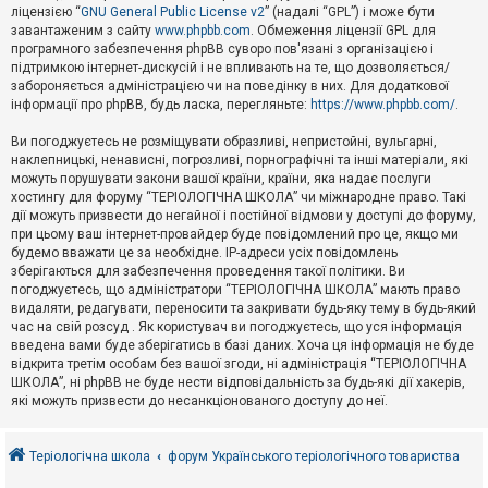
е
ліцензією “
GNU General Public License v2
” (надалі “GPL”) і може бути
з
в
завантаженим з сайту
www.phpbb.com
. Обмеження ліцензії GPL для
і
програмного забезпечення phpBB суворо пов'язані з організацією і
д
підтримкою інтернет-дискусій і не впливають на те, що дозволяється/
п
забороняється адміністрацією чи на поведінку в них. Для додаткової
о
інформації про phpBB, будь ласка, перегляньте:
https://www.phpbb.com/
.
в
і
д
Ви погоджуєтесь не розміщувати образливі, непристойні, вульгарні,
е
наклепницькі, ненависні, погрозливі, порнографічні та інші матеріали, які
й
можуть порушувати закони вашої країни, країни, яка надає послуги
хостингу для форуму “ТЕРІОЛОГІЧНА ШКОЛА” чи міжнародне право. Такі
дії можуть призвести до негайної і постійної відмови у доступі до форуму,
А
при цьому ваш інтернет-провайдер буде повідомлений про це, якщо ми
к
будемо вважати це за необхідне. IP-адреси усіх повідомлень
т
зберігаються для забезпечення проведення такої політики. Ви
и
в
погоджуєтесь, що адміністратори “ТЕРІОЛОГІЧНА ШКОЛА” мають право
н
видаляти, редагувати, переносити та закривати будь-яку тему в будь-який
і
час на свій розсуд . Як користувач ви погоджуєтесь, що уся інформація
т
введена вами буде зберігатись в базі даних. Хоча ця інформація не буде
е
відкрита третім особам без вашої згоди, ні адміністрація “ТЕРІОЛОГІЧНА
м
и
ШКОЛА”, ні phpBB не буде нести відповідальність за будь-які дії хакерів,
які можуть призвести до несанкціонованого доступу до неї.
П
о
Теріологічна школа
форум Українського теріологічного товариства
ш
у