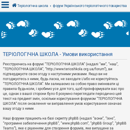
Теріологічна школа
форум Українського теріологічного товариства
В
х
і
д
ТЕРІОЛОГІЧНА ШКОЛА - Умови використання
Р
е
Реєструючись на форумі “ТЕРІОЛОГІЧНА ШКОЛА” (надалі “ми”, “наш”,
є
“ТЕРІОЛОГІЧНА ШКОЛА”, “http://www.terioshkola.org.ua/forum”), ви
с
т
підтверджуєте свою згоду з наступними умовами. Якщо ви не
р
погоджуєтесь з ними, будь ласка, не заходьте і/або не користуйтесь
а
“ТЕРІОЛОГІЧНА ШКОЛА”. Ми залишаємо за собою право змінювати ці
ц
правила будь-коли, і зробимо усе для того, щоб проінформувати вас про
і
я
це, однак з вашої сторони було б розумно переглядати періодично цей
текст на предмет змін, оскільки користування форумом “ТЕРІОЛОГІЧНА
ШКОЛА” після оновлення чи виправлення умов користування означає
вашу згоду з ними.
Т
е
м
Наші форуми працюють на базі скрипту phpBB (надалі “вони”, “їхнє”,
и
“програмне забезпечення phpBB”, “www.phpbb.com”, “phpBB Group”, “phpBB
б
Teams”), яке є рішенням для створення форумів, яке випущене за