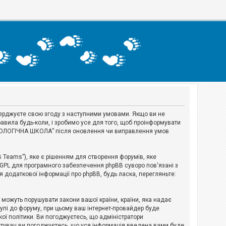
тверджуєте свою згоду з наступними умовами. Якщо ви не
авила будь-коли, і зробимо усе для того, щоб проінформувати
ЕРІОЛОГІЧНА ШКОЛА” після оновлення чи виправлення умов
B Teams”), яке є рішенням для створення форумів, яке
 GPL для програмного забезпечення phpBB суворо пов'язані з
я додаткової інформації про phpBB, будь ласка, перегляньте:
і можуть порушувати закони вашої країни, країни, яка надає
тупі до форуму, при цьому ваш інтернет-провайдер буде
ої політики. Ви погоджуєтесь, що адміністратори
истувач ви погоджуєтесь, що уся інформація введена вами буде