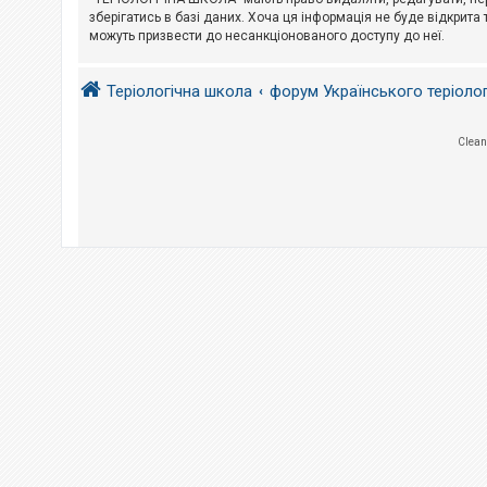
е
з
зберігатись в базі даних. Хоча ця інформація не буде відкрита 
в
можуть призвести до несанкціонованого доступу до неї.
і
д
п
Теріологічна школа
форум Українського теріоло
о
в
і
д
Clean
е
й
А
к
т
и
в
н
і
т
е
м
и
П
о
ш
у