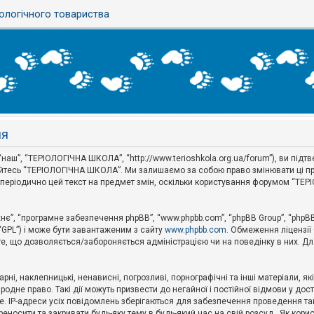
ологічного товариства
ня
наш”, “ТЕРІОЛОГІЧНА ШКОЛА”, “http://www.terioshkola.org.ua/forum”), ви під
туйтесь “ТЕРІОЛОГІЧНА ШКОЛА”. Ми залишаємо за собою право змінювати ці пр
ти періодично цей текст на предмет змін, оскільки користування форумом “Т
хнє”, “програмне забезпечення phpBB”, “www.phpbb.com”, “phpBB Group”, “phpB
 “GPL”) і може бути завантаженим з сайту
www.phpbb.com
. Обмеження ліцензії
 те, що дозволяється/забороняється адміністрацією чи на поведінку в них. Дл
ні, наклепницькі, ненависні, погрозливі, порнографічні та інші матеріали, як
не право. Такі дії можуть призвести до негайної і постійної відмови у дос
. IP-адреси усіх повідомлень зберігаються для забезпечення проведення так
носити та закривати будь-яку тему в будь-який час на свій розсуд . Як кор