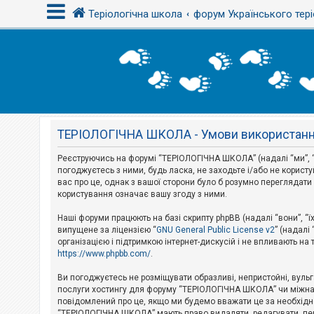
Теріологічна школа
форум Українського тері
В
х
і
д
ТЕРІОЛОГІЧНА ШКОЛА - Умови використан
Р
е
є
Реєструючись на форумі “ТЕРІОЛОГІЧНА ШКОЛА” (надалі “ми”, “
с
погоджуєтесь з ними, будь ласка, не заходьте і/або не корис
т
вас про це, однак з вашої сторони було б розумно перегляда
р
користування означає вашу згоду з ними.
а
ц
і
Наші форуми працюють на базі скрипту phpBB (надалі “вони”, “ї
я
випущене за ліцензією “
GNU General Public License v2
” (надалі
організацією і підтримкою інтернет-дискусій і не впливають на
https://www.phpbb.com/
.
Т
е
Ви погоджуєтесь не розміщувати образливі, непристойні, вульгар
м
послуги хостингу для форуму “ТЕРІОЛОГІЧНА ШКОЛА” чи міжнарод
и
повідомлений про це, якщо ми будемо вважати це за необхідне
б
“ТЕРІОЛОГІЧНА ШКОЛА” мають право видаляти, редагувати, пере