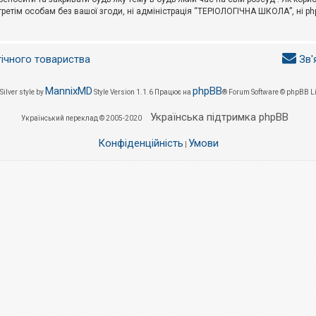
третім особам без вашої згоди, ні адміністрація “ТЕРІОЛОГІЧНА ШКОЛА”, ні phpB
гічного товариства
Зв'
MannixMD
phpBB
Silver style by
Style Version 1.1.6
Працює на
® Forum Software © phpBB L
Українська підтримка phpBB
Український переклад © 2005-2020
Конфіденційність
Умови
|