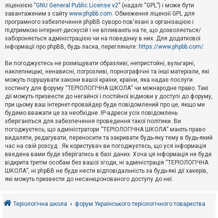
е
ліцензією “
GNU General Public License v2
” (надалі “GPL”) і може бути
з
в
завантаженим з сайту
www.phpbb.com
. Обмеження ліцензії GPL для
і
програмного забезпечення phpBB суворо пов'язані з організацією і
д
підтримкою інтернет-дискусій і не впливають на те, що дозволяється/
п
забороняється адміністрацією чи на поведінку в них. Для додаткової
о
інформації про phpBB, будь ласка, перегляньте:
https://www.phpbb.com/
.
в
і
д
Ви погоджуєтесь не розміщувати образливі, непристойні, вульгарні,
е
наклепницькі, ненависні, погрозливі, порнографічні та інші матеріали, які
й
можуть порушувати закони вашої країни, країни, яка надає послуги
хостингу для форуму “ТЕРІОЛОГІЧНА ШКОЛА” чи міжнародне право. Такі
дії можуть призвести до негайної і постійної відмови у доступі до форуму,
А
при цьому ваш інтернет-провайдер буде повідомлений про це, якщо ми
к
будемо вважати це за необхідне. IP-адреси усіх повідомлень
т
зберігаються для забезпечення проведення такої політики. Ви
и
в
погоджуєтесь, що адміністратори “ТЕРІОЛОГІЧНА ШКОЛА” мають право
н
видаляти, редагувати, переносити та закривати будь-яку тему в будь-який
і
час на свій розсуд . Як користувач ви погоджуєтесь, що уся інформація
т
введена вами буде зберігатись в базі даних. Хоча ця інформація не буде
е
відкрита третім особам без вашої згоди, ні адміністрація “ТЕРІОЛОГІЧНА
м
и
ШКОЛА”, ні phpBB не буде нести відповідальність за будь-які дії хакерів,
які можуть призвести до несанкціонованого доступу до неї.
П
о
Теріологічна школа
форум Українського теріологічного товариства
ш
у