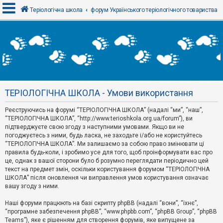
Теріологічна школа
форум Українського теріологічного товариства
В
х
і
д
ТЕРІОЛОГІЧНА ШКОЛА - Умови використання
Р
е
Реєструючись на форумі “ТЕРІОЛОГІЧНА ШКОЛА” (надалі “ми”, “наш”,
є
“ТЕРІОЛОГІЧНА ШКОЛА”, “http://www.terioshkola.org.ua/forum”), ви
с
т
підтверджуєте свою згоду з наступними умовами. Якщо ви не
р
погоджуєтесь з ними, будь ласка, не заходьте і/або не користуйтесь
а
“ТЕРІОЛОГІЧНА ШКОЛА”. Ми залишаємо за собою право змінювати ці
ц
правила будь-коли, і зробимо усе для того, щоб проінформувати вас про
і
я
це, однак з вашої сторони було б розумно переглядати періодично цей
текст на предмет змін, оскільки користування форумом “ТЕРІОЛОГІЧНА
ШКОЛА” після оновлення чи виправлення умов користування означає
вашу згоду з ними.
Т
е
м
Наші форуми працюють на базі скрипту phpBB (надалі “вони”, “їхнє”,
и
“програмне забезпечення phpBB”, “www.phpbb.com”, “phpBB Group”, “phpBB
б
Teams”), яке є рішенням для створення форумів, яке випущене за