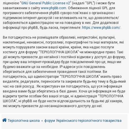
е
ліцензією “
GNU General Public License v2
” (надалі “GPL”) і може бути
з
в
завантаженим з сайту
www.phpbb.com
. Обмеження ліцензії GPL для
і
програмного забезпечення phpBB суворо пов'язані з організацією і
д
підтримкою інтернет-дискусій і не впливають на те, що дозволяється/
п
забороняється адміністрацією чи на поведінку в них. Для додаткової
о
інформації про phpBB, будь ласка, перегляньте:
https://www.phpbb.com/
.
в
і
д
Ви погоджуєтесь не розміщувати образливі, непристойні, вульгарні,
е
наклепницькі, ненависні, погрозливі, порнографічні та інші матеріали, які
й
можуть порушувати закони вашої країни, країни, яка надає послуги
хостингу для форуму “ТЕРІОЛОГІЧНА ШКОЛА” чи міжнародне право. Такі
дії можуть призвести до негайної і постійної відмови у доступі до форуму,
А
при цьому ваш інтернет-провайдер буде повідомлений про це, якщо ми
к
будемо вважати це за необхідне. IP-адреси усіх повідомлень
т
зберігаються для забезпечення проведення такої політики. Ви
и
в
погоджуєтесь, що адміністратори “ТЕРІОЛОГІЧНА ШКОЛА” мають право
н
видаляти, редагувати, переносити та закривати будь-яку тему в будь-який
і
час на свій розсуд . Як користувач ви погоджуєтесь, що уся інформація
т
введена вами буде зберігатись в базі даних. Хоча ця інформація не буде
е
відкрита третім особам без вашої згоди, ні адміністрація “ТЕРІОЛОГІЧНА
м
и
ШКОЛА”, ні phpBB не буде нести відповідальність за будь-які дії хакерів,
які можуть призвести до несанкціонованого доступу до неї.
П
о
Теріологічна школа
форум Українського теріологічного товариства
ш
у