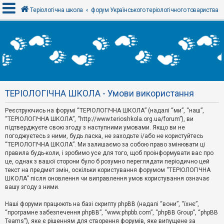
Теріологічна школа
форум Українського теріологічного товариства
В
х
і
д
ТЕРІОЛОГІЧНА ШКОЛА - Умови використання
Р
е
Реєструючись на форумі “ТЕРІОЛОГІЧНА ШКОЛА” (надалі “ми”, “наш”,
є
“ТЕРІОЛОГІЧНА ШКОЛА”, “http://www.terioshkola.org.ua/forum”), ви
с
т
підтверджуєте свою згоду з наступними умовами. Якщо ви не
р
погоджуєтесь з ними, будь ласка, не заходьте і/або не користуйтесь
а
“ТЕРІОЛОГІЧНА ШКОЛА”. Ми залишаємо за собою право змінювати ці
ц
правила будь-коли, і зробимо усе для того, щоб проінформувати вас про
і
я
це, однак з вашої сторони було б розумно переглядати періодично цей
текст на предмет змін, оскільки користування форумом “ТЕРІОЛОГІЧНА
ШКОЛА” після оновлення чи виправлення умов користування означає
вашу згоду з ними.
Т
е
м
Наші форуми працюють на базі скрипту phpBB (надалі “вони”, “їхнє”,
и
“програмне забезпечення phpBB”, “www.phpbb.com”, “phpBB Group”, “phpBB
б
Teams”), яке є рішенням для створення форумів, яке випущене за