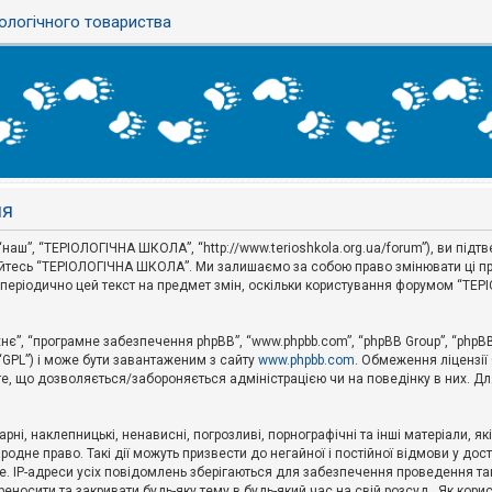
ологічного товариства
ня
наш”, “ТЕРІОЛОГІЧНА ШКОЛА”, “http://www.terioshkola.org.ua/forum”), ви під
туйтесь “ТЕРІОЛОГІЧНА ШКОЛА”. Ми залишаємо за собою право змінювати ці пр
ти періодично цей текст на предмет змін, оскільки користування форумом “Т
хнє”, “програмне забезпечення phpBB”, “www.phpbb.com”, “phpBB Group”, “phpB
 “GPL”) і може бути завантаженим з сайту
www.phpbb.com
. Обмеження ліцензії
 те, що дозволяється/забороняється адміністрацією чи на поведінку в них. Дл
ні, наклепницькі, ненависні, погрозливі, порнографічні та інші матеріали, як
не право. Такі дії можуть призвести до негайної і постійної відмови у дос
. IP-адреси усіх повідомлень зберігаються для забезпечення проведення так
носити та закривати будь-яку тему в будь-який час на свій розсуд . Як кор