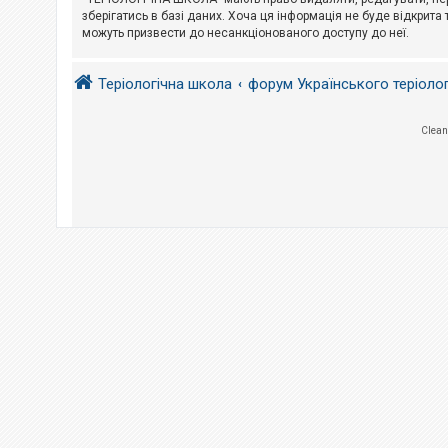
е
з
зберігатись в базі даних. Хоча ця інформація не буде відкрита 
в
можуть призвести до несанкціонованого доступу до неї.
і
д
п
Теріологічна школа
форум Українського теріоло
о
в
і
д
Clean
е
й
А
к
т
и
в
н
і
т
е
м
и
П
о
ш
у