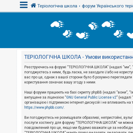
Теріологічна школа
форум Українського тері
В
х
і
д
ТЕРІОЛОГІЧНА ШКОЛА - Умови використан
Р
е
є
Реєструючись на форумі “ТЕРІОЛОГІЧНА ШКОЛА” (надалі “ми”, “
с
погоджуєтесь з ними, будь ласка, не заходьте і/або не корис
т
вас про це, однак з вашої сторони було б розумно перегляда
р
користування означає вашу згоду з ними.
а
ц
і
Наші форуми працюють на базі скрипту phpBB (надалі “вони”, “ї
я
випущене за ліцензією “
GNU General Public License v2
” (надалі
організацією і підтримкою інтернет-дискусій і не впливають на
https://www.phpbb.com/
.
Т
е
Ви погоджуєтесь не розміщувати образливі, непристойні, вульгар
м
послуги хостингу для форуму “ТЕРІОЛОГІЧНА ШКОЛА” чи міжнарод
и
повідомлений про це, якщо ми будемо вважати це за необхідне
б
“ТЕРІОЛОГІЧНА ШКОЛА” мають право видаляти, редагувати, пере