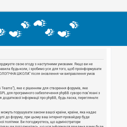
тверджуєте свою згоду з наступними умовами. Якщо ви не
авила будь-коли, і зробимо усе для того, щоб проінформувати
ЕРІОЛОГІЧНА ШКОЛА” після оновлення чи виправлення умов
B Teams”), яке є рішенням для створення форумів, яке
 GPL для програмного забезпечення phpBB суворо пов'язані з
я додаткової інформації про phpBB, будь ласка, перегляньте:
і можуть порушувати закони вашої країни, країни, яка надає
тупі до форуму, при цьому ваш інтернет-провайдер буде
ої політики. Ви погоджуєтесь, що адміністратори
истувач ви погоджуєтесь, що уся інформація введена вами буде