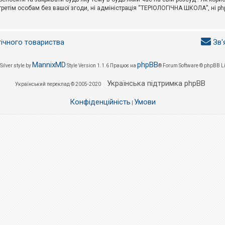
третім особам без вашої згоди, ні адміністрація “ТЕРІОЛОГІЧНА ШКОЛА”, ні phpB
гічного товариства
Зв'
MannixMD
phpBB
Silver style by
Style Version 1.1.6
Працює на
® Forum Software © phpBB L
Українська підтримка phpBB
Український переклад © 2005-2020
Конфіденційність
Умови
|