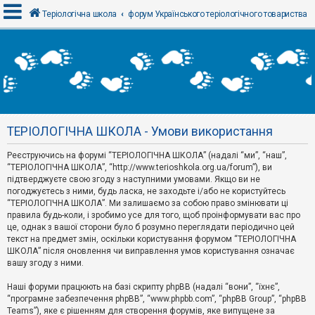
Теріологічна школа
форум Українського теріологічного товариства
В
х
і
д
ТЕРІОЛОГІЧНА ШКОЛА - Умови використання
Р
е
Реєструючись на форумі “ТЕРІОЛОГІЧНА ШКОЛА” (надалі “ми”, “наш”,
є
“ТЕРІОЛОГІЧНА ШКОЛА”, “http://www.terioshkola.org.ua/forum”), ви
с
т
підтверджуєте свою згоду з наступними умовами. Якщо ви не
р
погоджуєтесь з ними, будь ласка, не заходьте і/або не користуйтесь
а
“ТЕРІОЛОГІЧНА ШКОЛА”. Ми залишаємо за собою право змінювати ці
ц
правила будь-коли, і зробимо усе для того, щоб проінформувати вас про
і
я
це, однак з вашої сторони було б розумно переглядати періодично цей
текст на предмет змін, оскільки користування форумом “ТЕРІОЛОГІЧНА
ШКОЛА” після оновлення чи виправлення умов користування означає
вашу згоду з ними.
Т
е
м
Наші форуми працюють на базі скрипту phpBB (надалі “вони”, “їхнє”,
и
“програмне забезпечення phpBB”, “www.phpbb.com”, “phpBB Group”, “phpBB
б
Teams”), яке є рішенням для створення форумів, яке випущене за