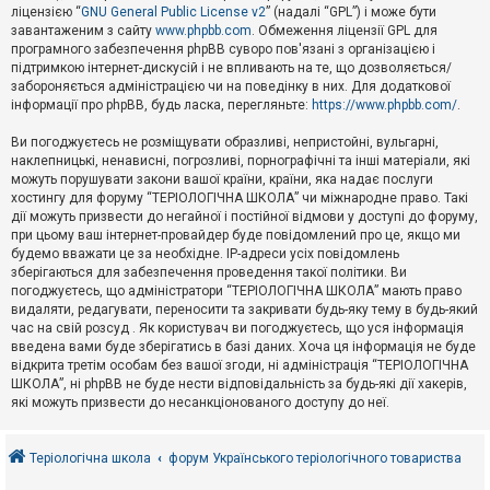
е
ліцензією “
GNU General Public License v2
” (надалі “GPL”) і може бути
з
в
завантаженим з сайту
www.phpbb.com
. Обмеження ліцензії GPL для
і
програмного забезпечення phpBB суворо пов'язані з організацією і
д
підтримкою інтернет-дискусій і не впливають на те, що дозволяється/
п
забороняється адміністрацією чи на поведінку в них. Для додаткової
о
інформації про phpBB, будь ласка, перегляньте:
https://www.phpbb.com/
.
в
і
д
Ви погоджуєтесь не розміщувати образливі, непристойні, вульгарні,
е
наклепницькі, ненависні, погрозливі, порнографічні та інші матеріали, які
й
можуть порушувати закони вашої країни, країни, яка надає послуги
хостингу для форуму “ТЕРІОЛОГІЧНА ШКОЛА” чи міжнародне право. Такі
дії можуть призвести до негайної і постійної відмови у доступі до форуму,
А
при цьому ваш інтернет-провайдер буде повідомлений про це, якщо ми
к
будемо вважати це за необхідне. IP-адреси усіх повідомлень
т
зберігаються для забезпечення проведення такої політики. Ви
и
в
погоджуєтесь, що адміністратори “ТЕРІОЛОГІЧНА ШКОЛА” мають право
н
видаляти, редагувати, переносити та закривати будь-яку тему в будь-який
і
час на свій розсуд . Як користувач ви погоджуєтесь, що уся інформація
т
введена вами буде зберігатись в базі даних. Хоча ця інформація не буде
е
відкрита третім особам без вашої згоди, ні адміністрація “ТЕРІОЛОГІЧНА
м
и
ШКОЛА”, ні phpBB не буде нести відповідальність за будь-які дії хакерів,
які можуть призвести до несанкціонованого доступу до неї.
П
о
Теріологічна школа
форум Українського теріологічного товариства
ш
у