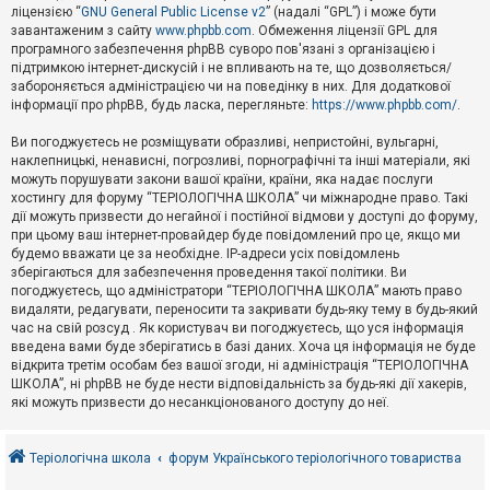
е
ліцензією “
GNU General Public License v2
” (надалі “GPL”) і може бути
з
в
завантаженим з сайту
www.phpbb.com
. Обмеження ліцензії GPL для
і
програмного забезпечення phpBB суворо пов'язані з організацією і
д
підтримкою інтернет-дискусій і не впливають на те, що дозволяється/
п
забороняється адміністрацією чи на поведінку в них. Для додаткової
о
інформації про phpBB, будь ласка, перегляньте:
https://www.phpbb.com/
.
в
і
д
Ви погоджуєтесь не розміщувати образливі, непристойні, вульгарні,
е
наклепницькі, ненависні, погрозливі, порнографічні та інші матеріали, які
й
можуть порушувати закони вашої країни, країни, яка надає послуги
хостингу для форуму “ТЕРІОЛОГІЧНА ШКОЛА” чи міжнародне право. Такі
дії можуть призвести до негайної і постійної відмови у доступі до форуму,
А
при цьому ваш інтернет-провайдер буде повідомлений про це, якщо ми
к
будемо вважати це за необхідне. IP-адреси усіх повідомлень
т
зберігаються для забезпечення проведення такої політики. Ви
и
в
погоджуєтесь, що адміністратори “ТЕРІОЛОГІЧНА ШКОЛА” мають право
н
видаляти, редагувати, переносити та закривати будь-яку тему в будь-який
і
час на свій розсуд . Як користувач ви погоджуєтесь, що уся інформація
т
введена вами буде зберігатись в базі даних. Хоча ця інформація не буде
е
відкрита третім особам без вашої згоди, ні адміністрація “ТЕРІОЛОГІЧНА
м
и
ШКОЛА”, ні phpBB не буде нести відповідальність за будь-які дії хакерів,
які можуть призвести до несанкціонованого доступу до неї.
П
о
Теріологічна школа
форум Українського теріологічного товариства
ш
у