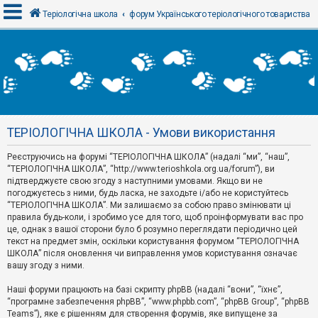
Теріологічна школа
форум Українського теріологічного товариства
В
х
і
д
ТЕРІОЛОГІЧНА ШКОЛА - Умови використання
Р
е
Реєструючись на форумі “ТЕРІОЛОГІЧНА ШКОЛА” (надалі “ми”, “наш”,
є
“ТЕРІОЛОГІЧНА ШКОЛА”, “http://www.terioshkola.org.ua/forum”), ви
с
т
підтверджуєте свою згоду з наступними умовами. Якщо ви не
р
погоджуєтесь з ними, будь ласка, не заходьте і/або не користуйтесь
а
“ТЕРІОЛОГІЧНА ШКОЛА”. Ми залишаємо за собою право змінювати ці
ц
правила будь-коли, і зробимо усе для того, щоб проінформувати вас про
і
я
це, однак з вашої сторони було б розумно переглядати періодично цей
текст на предмет змін, оскільки користування форумом “ТЕРІОЛОГІЧНА
ШКОЛА” після оновлення чи виправлення умов користування означає
вашу згоду з ними.
Т
е
м
Наші форуми працюють на базі скрипту phpBB (надалі “вони”, “їхнє”,
и
“програмне забезпечення phpBB”, “www.phpbb.com”, “phpBB Group”, “phpBB
б
Teams”), яке є рішенням для створення форумів, яке випущене за