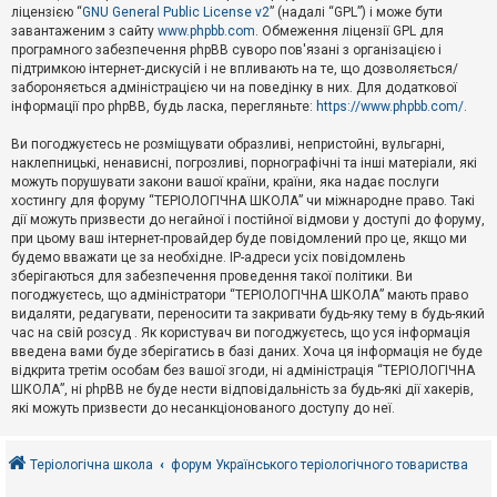
е
ліцензією “
GNU General Public License v2
” (надалі “GPL”) і може бути
з
в
завантаженим з сайту
www.phpbb.com
. Обмеження ліцензії GPL для
і
програмного забезпечення phpBB суворо пов'язані з організацією і
д
підтримкою інтернет-дискусій і не впливають на те, що дозволяється/
п
забороняється адміністрацією чи на поведінку в них. Для додаткової
о
інформації про phpBB, будь ласка, перегляньте:
https://www.phpbb.com/
.
в
і
д
Ви погоджуєтесь не розміщувати образливі, непристойні, вульгарні,
е
наклепницькі, ненависні, погрозливі, порнографічні та інші матеріали, які
й
можуть порушувати закони вашої країни, країни, яка надає послуги
хостингу для форуму “ТЕРІОЛОГІЧНА ШКОЛА” чи міжнародне право. Такі
дії можуть призвести до негайної і постійної відмови у доступі до форуму,
А
при цьому ваш інтернет-провайдер буде повідомлений про це, якщо ми
к
будемо вважати це за необхідне. IP-адреси усіх повідомлень
т
зберігаються для забезпечення проведення такої політики. Ви
и
в
погоджуєтесь, що адміністратори “ТЕРІОЛОГІЧНА ШКОЛА” мають право
н
видаляти, редагувати, переносити та закривати будь-яку тему в будь-який
і
час на свій розсуд . Як користувач ви погоджуєтесь, що уся інформація
т
введена вами буде зберігатись в базі даних. Хоча ця інформація не буде
е
відкрита третім особам без вашої згоди, ні адміністрація “ТЕРІОЛОГІЧНА
м
и
ШКОЛА”, ні phpBB не буде нести відповідальність за будь-які дії хакерів,
які можуть призвести до несанкціонованого доступу до неї.
П
о
Теріологічна школа
форум Українського теріологічного товариства
ш
у