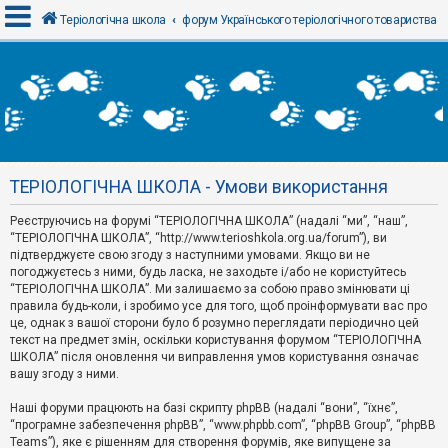
Теріологічна школа
форум Українського теріологічного товариства
В
х
і
д
ТЕРІОЛОГІЧНА ШКОЛА - Умови використання
Р
е
Реєструючись на форумі “ТЕРІОЛОГІЧНА ШКОЛА” (надалі “ми”, “наш”,
є
“ТЕРІОЛОГІЧНА ШКОЛА”, “http://www.terioshkola.org.ua/forum”), ви
с
т
підтверджуєте свою згоду з наступними умовами. Якщо ви не
р
погоджуєтесь з ними, будь ласка, не заходьте і/або не користуйтесь
а
“ТЕРІОЛОГІЧНА ШКОЛА”. Ми залишаємо за собою право змінювати ці
ц
правила будь-коли, і зробимо усе для того, щоб проінформувати вас про
і
я
це, однак з вашої сторони було б розумно переглядати періодично цей
текст на предмет змін, оскільки користування форумом “ТЕРІОЛОГІЧНА
ШКОЛА” після оновлення чи виправлення умов користування означає
вашу згоду з ними.
Т
е
м
Наші форуми працюють на базі скрипту phpBB (надалі “вони”, “їхнє”,
и
“програмне забезпечення phpBB”, “www.phpbb.com”, “phpBB Group”, “phpBB
б
Teams”), яке є рішенням для створення форумів, яке випущене за