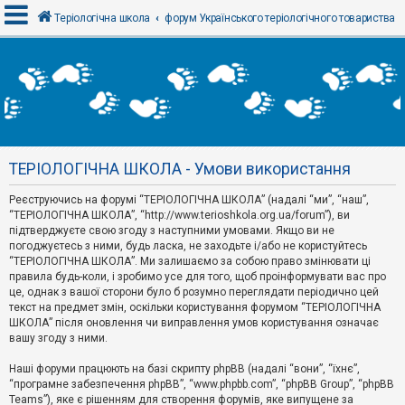
Теріологічна школа
форум Українського теріологічного товариства
В
х
і
д
ТЕРІОЛОГІЧНА ШКОЛА - Умови використання
Р
е
Реєструючись на форумі “ТЕРІОЛОГІЧНА ШКОЛА” (надалі “ми”, “наш”,
є
“ТЕРІОЛОГІЧНА ШКОЛА”, “http://www.terioshkola.org.ua/forum”), ви
с
т
підтверджуєте свою згоду з наступними умовами. Якщо ви не
р
погоджуєтесь з ними, будь ласка, не заходьте і/або не користуйтесь
а
“ТЕРІОЛОГІЧНА ШКОЛА”. Ми залишаємо за собою право змінювати ці
ц
правила будь-коли, і зробимо усе для того, щоб проінформувати вас про
і
я
це, однак з вашої сторони було б розумно переглядати періодично цей
текст на предмет змін, оскільки користування форумом “ТЕРІОЛОГІЧНА
ШКОЛА” після оновлення чи виправлення умов користування означає
вашу згоду з ними.
Т
е
м
Наші форуми працюють на базі скрипту phpBB (надалі “вони”, “їхнє”,
и
“програмне забезпечення phpBB”, “www.phpbb.com”, “phpBB Group”, “phpBB
б
Teams”), яке є рішенням для створення форумів, яке випущене за