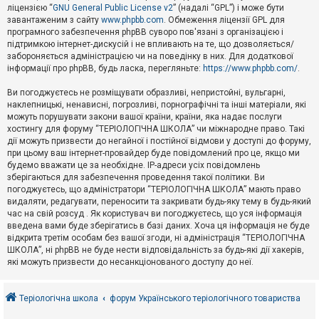
е
ліцензією “
GNU General Public License v2
” (надалі “GPL”) і може бути
з
в
завантаженим з сайту
www.phpbb.com
. Обмеження ліцензії GPL для
і
програмного забезпечення phpBB суворо пов'язані з організацією і
д
підтримкою інтернет-дискусій і не впливають на те, що дозволяється/
п
забороняється адміністрацією чи на поведінку в них. Для додаткової
о
інформації про phpBB, будь ласка, перегляньте:
https://www.phpbb.com/
.
в
і
д
Ви погоджуєтесь не розміщувати образливі, непристойні, вульгарні,
е
наклепницькі, ненависні, погрозливі, порнографічні та інші матеріали, які
й
можуть порушувати закони вашої країни, країни, яка надає послуги
хостингу для форуму “ТЕРІОЛОГІЧНА ШКОЛА” чи міжнародне право. Такі
дії можуть призвести до негайної і постійної відмови у доступі до форуму,
А
при цьому ваш інтернет-провайдер буде повідомлений про це, якщо ми
к
будемо вважати це за необхідне. IP-адреси усіх повідомлень
т
зберігаються для забезпечення проведення такої політики. Ви
и
в
погоджуєтесь, що адміністратори “ТЕРІОЛОГІЧНА ШКОЛА” мають право
н
видаляти, редагувати, переносити та закривати будь-яку тему в будь-який
і
час на свій розсуд . Як користувач ви погоджуєтесь, що уся інформація
т
введена вами буде зберігатись в базі даних. Хоча ця інформація не буде
е
відкрита третім особам без вашої згоди, ні адміністрація “ТЕРІОЛОГІЧНА
м
и
ШКОЛА”, ні phpBB не буде нести відповідальність за будь-які дії хакерів,
які можуть призвести до несанкціонованого доступу до неї.
П
о
Теріологічна школа
форум Українського теріологічного товариства
ш
у