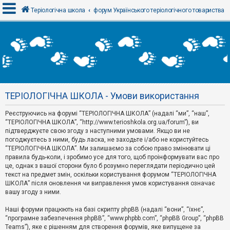
Теріологічна школа
форум Українського теріологічного товариства
В
х
і
д
ТЕРІОЛОГІЧНА ШКОЛА - Умови використання
Р
е
Реєструючись на форумі “ТЕРІОЛОГІЧНА ШКОЛА” (надалі “ми”, “наш”,
є
“ТЕРІОЛОГІЧНА ШКОЛА”, “http://www.terioshkola.org.ua/forum”), ви
с
т
підтверджуєте свою згоду з наступними умовами. Якщо ви не
р
погоджуєтесь з ними, будь ласка, не заходьте і/або не користуйтесь
а
“ТЕРІОЛОГІЧНА ШКОЛА”. Ми залишаємо за собою право змінювати ці
ц
правила будь-коли, і зробимо усе для того, щоб проінформувати вас про
і
я
це, однак з вашої сторони було б розумно переглядати періодично цей
текст на предмет змін, оскільки користування форумом “ТЕРІОЛОГІЧНА
ШКОЛА” після оновлення чи виправлення умов користування означає
вашу згоду з ними.
Т
е
м
Наші форуми працюють на базі скрипту phpBB (надалі “вони”, “їхнє”,
и
“програмне забезпечення phpBB”, “www.phpbb.com”, “phpBB Group”, “phpBB
б
Teams”), яке є рішенням для створення форумів, яке випущене за