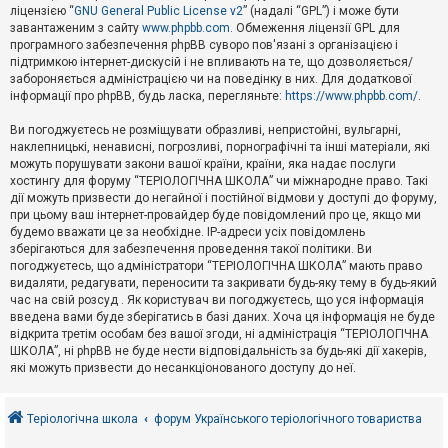
е
ліцензією “
GNU General Public License v2
” (надалі “GPL”) і може бути
з
в
завантаженим з сайту
www.phpbb.com
. Обмеження ліцензії GPL для
і
програмного забезпечення phpBB суворо пов'язані з організацією і
д
підтримкою інтернет-дискусій і не впливають на те, що дозволяється/
п
забороняється адміністрацією чи на поведінку в них. Для додаткової
о
інформації про phpBB, будь ласка, перегляньте:
https://www.phpbb.com/
.
в
і
д
Ви погоджуєтесь не розміщувати образливі, непристойні, вульгарні,
е
наклепницькі, ненависні, погрозливі, порнографічні та інші матеріали, які
й
можуть порушувати закони вашої країни, країни, яка надає послуги
хостингу для форуму “ТЕРІОЛОГІЧНА ШКОЛА” чи міжнародне право. Такі
дії можуть призвести до негайної і постійної відмови у доступі до форуму,
А
при цьому ваш інтернет-провайдер буде повідомлений про це, якщо ми
к
будемо вважати це за необхідне. IP-адреси усіх повідомлень
т
зберігаються для забезпечення проведення такої політики. Ви
и
в
погоджуєтесь, що адміністратори “ТЕРІОЛОГІЧНА ШКОЛА” мають право
н
видаляти, редагувати, переносити та закривати будь-яку тему в будь-який
і
час на свій розсуд . Як користувач ви погоджуєтесь, що уся інформація
т
введена вами буде зберігатись в базі даних. Хоча ця інформація не буде
е
відкрита третім особам без вашої згоди, ні адміністрація “ТЕРІОЛОГІЧНА
м
и
ШКОЛА”, ні phpBB не буде нести відповідальність за будь-які дії хакерів,
які можуть призвести до несанкціонованого доступу до неї.
П
о
Теріологічна школа
форум Українського теріологічного товариства
ш
у