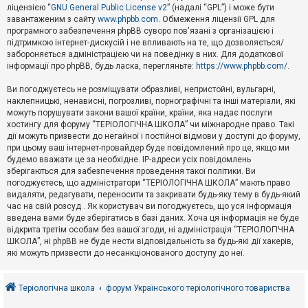
е
ліцензією “
GNU General Public License v2
” (надалі “GPL”) і може бути
з
в
завантаженим з сайту
www.phpbb.com
. Обмеження ліцензії GPL для
і
програмного забезпечення phpBB суворо пов'язані з організацією і
д
підтримкою інтернет-дискусій і не впливають на те, що дозволяється/
п
забороняється адміністрацією чи на поведінку в них. Для додаткової
о
інформації про phpBB, будь ласка, перегляньте:
https://www.phpbb.com/
.
в
і
д
Ви погоджуєтесь не розміщувати образливі, непристойні, вульгарні,
е
наклепницькі, ненависні, погрозливі, порнографічні та інші матеріали, які
й
можуть порушувати закони вашої країни, країни, яка надає послуги
хостингу для форуму “ТЕРІОЛОГІЧНА ШКОЛА” чи міжнародне право. Такі
дії можуть призвести до негайної і постійної відмови у доступі до форуму,
А
при цьому ваш інтернет-провайдер буде повідомлений про це, якщо ми
к
будемо вважати це за необхідне. IP-адреси усіх повідомлень
т
зберігаються для забезпечення проведення такої політики. Ви
и
в
погоджуєтесь, що адміністратори “ТЕРІОЛОГІЧНА ШКОЛА” мають право
н
видаляти, редагувати, переносити та закривати будь-яку тему в будь-який
і
час на свій розсуд . Як користувач ви погоджуєтесь, що уся інформація
т
введена вами буде зберігатись в базі даних. Хоча ця інформація не буде
е
відкрита третім особам без вашої згоди, ні адміністрація “ТЕРІОЛОГІЧНА
м
и
ШКОЛА”, ні phpBB не буде нести відповідальність за будь-які дії хакерів,
які можуть призвести до несанкціонованого доступу до неї.
П
о
Теріологічна школа
форум Українського теріологічного товариства
ш
у