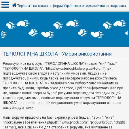
Теріологічна школа
форум Українського теріологічного товариства
В
х
і
д
ТЕРІОЛОГІЧНА ШКОЛА - Умови використання
Р
е
Реєструючись на форумі “ТЕРІОЛОГІЧНА ШКОЛА” (надалі “ми”, “наш”,
є
“ТЕРІОЛОГІЧНА ШКОЛА”, “http://www.terioshkola.org.ua/forum”), ви
с
т
підтверджуєте свою згоду з наступними умовами. Якщо ви не
р
погоджуєтесь з ними, будь ласка, не заходьте і/або не користуйтесь
а
“ТЕРІОЛОГІЧНА ШКОЛА”. Ми залишаємо за собою право змінювати ці
ц
правила будь-коли, і зробимо усе для того, щоб проінформувати вас про
і
я
це, однак з вашої сторони було б розумно переглядати періодично цей
текст на предмет змін, оскільки користування форумом “ТЕРІОЛОГІЧНА
ШКОЛА” після оновлення чи виправлення умов користування означає
вашу згоду з ними.
Т
е
м
Наші форуми працюють на базі скрипту phpBB (надалі “вони”, “їхнє”,
и
“програмне забезпечення phpBB”, “www.phpbb.com”, “phpBB Group”, “phpBB
б
Teams”), яке є рішенням для створення форумів, яке випущене за