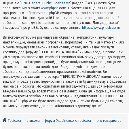
е
ліцензією “
GNU General Public License v2
” (надалі “GPL”) і може бути
з
в
завантаженим з сайту
www.phpbb.com
. Обмеження ліцензії GPL для
і
програмного забезпечення phpBB суворо пов'язані з організацією і
д
підтримкою інтернет-дискусій і не впливають на те, що дозволяється/
п
забороняється адміністрацією чи на поведінку в них. Для додаткової
о
інформації про phpBB, будь ласка, перегляньте:
https://www.phpbb.com/
.
в
і
д
Ви погоджуєтесь не розміщувати образливі, непристойні, вульгарні,
е
наклепницькі, ненависні, погрозливі, порнографічні та інші матеріали, які
й
можуть порушувати закони вашої країни, країни, яка надає послуги
хостингу для форуму “ТЕРІОЛОГІЧНА ШКОЛА” чи міжнародне право. Такі
дії можуть призвести до негайної і постійної відмови у доступі до форуму,
А
при цьому ваш інтернет-провайдер буде повідомлений про це, якщо ми
к
будемо вважати це за необхідне. IP-адреси усіх повідомлень
т
зберігаються для забезпечення проведення такої політики. Ви
и
в
погоджуєтесь, що адміністратори “ТЕРІОЛОГІЧНА ШКОЛА” мають право
н
видаляти, редагувати, переносити та закривати будь-яку тему в будь-який
і
час на свій розсуд . Як користувач ви погоджуєтесь, що уся інформація
т
введена вами буде зберігатись в базі даних. Хоча ця інформація не буде
е
відкрита третім особам без вашої згоди, ні адміністрація “ТЕРІОЛОГІЧНА
м
и
ШКОЛА”, ні phpBB не буде нести відповідальність за будь-які дії хакерів,
які можуть призвести до несанкціонованого доступу до неї.
П
о
Теріологічна школа
форум Українського теріологічного товариства
ш
у