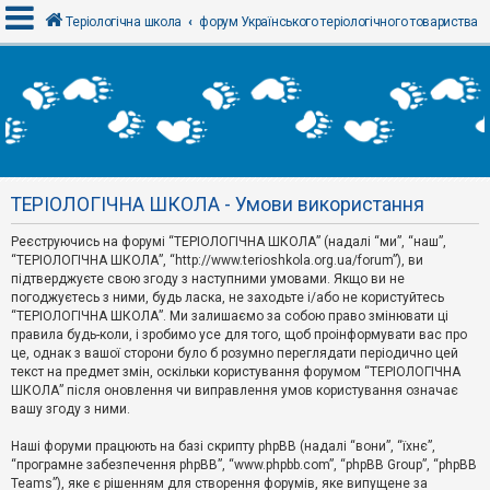
Теріологічна школа
форум Українського теріологічного товариства
В
х
і
д
ТЕРІОЛОГІЧНА ШКОЛА - Умови використання
Р
е
Реєструючись на форумі “ТЕРІОЛОГІЧНА ШКОЛА” (надалі “ми”, “наш”,
є
“ТЕРІОЛОГІЧНА ШКОЛА”, “http://www.terioshkola.org.ua/forum”), ви
с
т
підтверджуєте свою згоду з наступними умовами. Якщо ви не
р
погоджуєтесь з ними, будь ласка, не заходьте і/або не користуйтесь
а
“ТЕРІОЛОГІЧНА ШКОЛА”. Ми залишаємо за собою право змінювати ці
ц
правила будь-коли, і зробимо усе для того, щоб проінформувати вас про
і
я
це, однак з вашої сторони було б розумно переглядати періодично цей
текст на предмет змін, оскільки користування форумом “ТЕРІОЛОГІЧНА
ШКОЛА” після оновлення чи виправлення умов користування означає
вашу згоду з ними.
Т
е
м
Наші форуми працюють на базі скрипту phpBB (надалі “вони”, “їхнє”,
и
“програмне забезпечення phpBB”, “www.phpbb.com”, “phpBB Group”, “phpBB
б
Teams”), яке є рішенням для створення форумів, яке випущене за