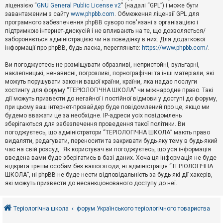
е
ліцензією “
GNU General Public License v2
” (надалі “GPL”) і може бути
з
в
завантаженим з сайту
www.phpbb.com
. Обмеження ліцензії GPL для
і
програмного забезпечення phpBB суворо пов'язані з організацією і
д
підтримкою інтернет-дискусій і не впливають на те, що дозволяється/
п
забороняється адміністрацією чи на поведінку в них. Для додаткової
о
інформації про phpBB, будь ласка, перегляньте:
https://www.phpbb.com/
.
в
і
д
Ви погоджуєтесь не розміщувати образливі, непристойні, вульгарні,
е
наклепницькі, ненависні, погрозливі, порнографічні та інші матеріали, які
й
можуть порушувати закони вашої країни, країни, яка надає послуги
хостингу для форуму “ТЕРІОЛОГІЧНА ШКОЛА” чи міжнародне право. Такі
дії можуть призвести до негайної і постійної відмови у доступі до форуму,
А
при цьому ваш інтернет-провайдер буде повідомлений про це, якщо ми
к
будемо вважати це за необхідне. IP-адреси усіх повідомлень
т
зберігаються для забезпечення проведення такої політики. Ви
и
в
погоджуєтесь, що адміністратори “ТЕРІОЛОГІЧНА ШКОЛА” мають право
н
видаляти, редагувати, переносити та закривати будь-яку тему в будь-який
і
час на свій розсуд . Як користувач ви погоджуєтесь, що уся інформація
т
введена вами буде зберігатись в базі даних. Хоча ця інформація не буде
е
відкрита третім особам без вашої згоди, ні адміністрація “ТЕРІОЛОГІЧНА
м
и
ШКОЛА”, ні phpBB не буде нести відповідальність за будь-які дії хакерів,
які можуть призвести до несанкціонованого доступу до неї.
П
о
Теріологічна школа
форум Українського теріологічного товариства
ш
у