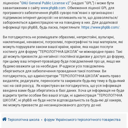
е
ліцензією “
GNU General Public License v2
” (надалі “GPL”) і може бути
з
в
завантаженим з сайту
www.phpbb.com
. Обмеження ліцензії GPL для
і
програмного забезпечення phpBB суворо пов'язані з організацією і
д
підтримкою інтернет-дискусій і не впливають на те, що дозволяється/
п
забороняється адміністрацією чи на поведінку в них. Для додаткової
о
інформації про phpBB, будь ласка, перегляньте:
https://www.phpbb.com/
.
в
і
д
Ви погоджуєтесь не розміщувати образливі, непристойні, вульгарні,
е
наклепницькі, ненависні, погрозливі, порнографічні та інші матеріали, які
й
можуть порушувати закони вашої країни, країни, яка надає послуги
хостингу для форуму “ТЕРІОЛОГІЧНА ШКОЛА” чи міжнародне право. Такі
дії можуть призвести до негайної і постійної відмови у доступі до форуму,
А
при цьому ваш інтернет-провайдер буде повідомлений про це, якщо ми
к
будемо вважати це за необхідне. IP-адреси усіх повідомлень
т
зберігаються для забезпечення проведення такої політики. Ви
и
в
погоджуєтесь, що адміністратори “ТЕРІОЛОГІЧНА ШКОЛА” мають право
н
видаляти, редагувати, переносити та закривати будь-яку тему в будь-який
і
час на свій розсуд . Як користувач ви погоджуєтесь, що уся інформація
т
введена вами буде зберігатись в базі даних. Хоча ця інформація не буде
е
відкрита третім особам без вашої згоди, ні адміністрація “ТЕРІОЛОГІЧНА
м
и
ШКОЛА”, ні phpBB не буде нести відповідальність за будь-які дії хакерів,
які можуть призвести до несанкціонованого доступу до неї.
П
о
Теріологічна школа
форум Українського теріологічного товариства
ш
у