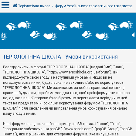
Теріологічна школа
форум Українського теріологічного товариства
В
х
і
д
ТЕРІОЛОГІЧНА ШКОЛА - Умови використання
Р
е
Реєструючись на форумі “ТЕРІОЛОГІЧНА ШКОЛА” (надалі “ми”, “наш”,
є
“ТЕРІОЛОГІЧНА ШКОЛА”, “http://www.terioshkola.org.ua/forum”), ви
с
т
підтверджуєте свою згоду з наступними умовами. Якщо ви не
р
погоджуєтесь з ними, будь ласка, не заходьте і/або не користуйтесь
а
“ТЕРІОЛОГІЧНА ШКОЛА”. Ми залишаємо за собою право змінювати ці
ц
правила будь-коли, і зробимо усе для того, щоб проінформувати вас про
і
я
це, однак з вашої сторони було б розумно переглядати періодично цей
текст на предмет змін, оскільки користування форумом “ТЕРІОЛОГІЧНА
ШКОЛА” після оновлення чи виправлення умов користування означає
вашу згоду з ними.
Т
е
м
Наші форуми працюють на базі скрипту phpBB (надалі “вони”, “їхнє”,
и
“програмне забезпечення phpBB”, “www.phpbb.com”, “phpBB Group”, “phpBB
б
Teams”), яке є рішенням для створення форумів, яке випущене за