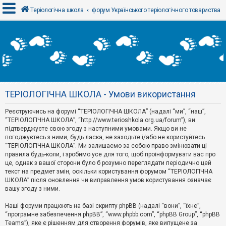
Теріологічна школа
форум Українського теріологічного товариства
В
х
і
д
ТЕРІОЛОГІЧНА ШКОЛА - Умови використання
Р
е
Реєструючись на форумі “ТЕРІОЛОГІЧНА ШКОЛА” (надалі “ми”, “наш”,
є
“ТЕРІОЛОГІЧНА ШКОЛА”, “http://www.terioshkola.org.ua/forum”), ви
с
т
підтверджуєте свою згоду з наступними умовами. Якщо ви не
р
погоджуєтесь з ними, будь ласка, не заходьте і/або не користуйтесь
а
“ТЕРІОЛОГІЧНА ШКОЛА”. Ми залишаємо за собою право змінювати ці
ц
правила будь-коли, і зробимо усе для того, щоб проінформувати вас про
і
я
це, однак з вашої сторони було б розумно переглядати періодично цей
текст на предмет змін, оскільки користування форумом “ТЕРІОЛОГІЧНА
ШКОЛА” після оновлення чи виправлення умов користування означає
вашу згоду з ними.
Т
е
м
Наші форуми працюють на базі скрипту phpBB (надалі “вони”, “їхнє”,
и
“програмне забезпечення phpBB”, “www.phpbb.com”, “phpBB Group”, “phpBB
б
Teams”), яке є рішенням для створення форумів, яке випущене за