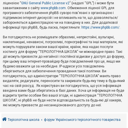
е
ліцензією “
GNU General Public License v2
” (надалі “GPL”) і може бути
з
в
завантаженим з сайту
www.phpbb.com
. Обмеження ліцензії GPL для
і
програмного забезпечення phpBB суворо пов'язані з організацією і
д
підтримкою інтернет-дискусій і не впливають на те, що дозволяється/
п
забороняється адміністрацією чи на поведінку в них. Для додаткової
о
інформації про phpBB, будь ласка, перегляньте:
https://www.phpbb.com/
.
в
і
д
Ви погоджуєтесь не розміщувати образливі, непристойні, вульгарні,
е
наклепницькі, ненависні, погрозливі, порнографічні та інші матеріали, які
й
можуть порушувати закони вашої країни, країни, яка надає послуги
хостингу для форуму “ТЕРІОЛОГІЧНА ШКОЛА” чи міжнародне право. Такі
дії можуть призвести до негайної і постійної відмови у доступі до форуму,
А
при цьому ваш інтернет-провайдер буде повідомлений про це, якщо ми
к
будемо вважати це за необхідне. IP-адреси усіх повідомлень
т
зберігаються для забезпечення проведення такої політики. Ви
и
в
погоджуєтесь, що адміністратори “ТЕРІОЛОГІЧНА ШКОЛА” мають право
н
видаляти, редагувати, переносити та закривати будь-яку тему в будь-який
і
час на свій розсуд . Як користувач ви погоджуєтесь, що уся інформація
т
введена вами буде зберігатись в базі даних. Хоча ця інформація не буде
е
відкрита третім особам без вашої згоди, ні адміністрація “ТЕРІОЛОГІЧНА
м
и
ШКОЛА”, ні phpBB не буде нести відповідальність за будь-які дії хакерів,
які можуть призвести до несанкціонованого доступу до неї.
П
о
Теріологічна школа
форум Українського теріологічного товариства
ш
у