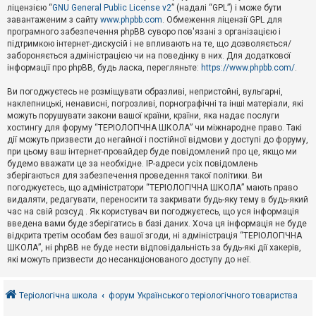
е
ліцензією “
GNU General Public License v2
” (надалі “GPL”) і може бути
з
в
завантаженим з сайту
www.phpbb.com
. Обмеження ліцензії GPL для
і
програмного забезпечення phpBB суворо пов'язані з організацією і
д
підтримкою інтернет-дискусій і не впливають на те, що дозволяється/
п
забороняється адміністрацією чи на поведінку в них. Для додаткової
о
інформації про phpBB, будь ласка, перегляньте:
https://www.phpbb.com/
.
в
і
д
Ви погоджуєтесь не розміщувати образливі, непристойні, вульгарні,
е
наклепницькі, ненависні, погрозливі, порнографічні та інші матеріали, які
й
можуть порушувати закони вашої країни, країни, яка надає послуги
хостингу для форуму “ТЕРІОЛОГІЧНА ШКОЛА” чи міжнародне право. Такі
дії можуть призвести до негайної і постійної відмови у доступі до форуму,
А
при цьому ваш інтернет-провайдер буде повідомлений про це, якщо ми
к
будемо вважати це за необхідне. IP-адреси усіх повідомлень
т
зберігаються для забезпечення проведення такої політики. Ви
и
в
погоджуєтесь, що адміністратори “ТЕРІОЛОГІЧНА ШКОЛА” мають право
н
видаляти, редагувати, переносити та закривати будь-яку тему в будь-який
і
час на свій розсуд . Як користувач ви погоджуєтесь, що уся інформація
т
введена вами буде зберігатись в базі даних. Хоча ця інформація не буде
е
відкрита третім особам без вашої згоди, ні адміністрація “ТЕРІОЛОГІЧНА
м
и
ШКОЛА”, ні phpBB не буде нести відповідальність за будь-які дії хакерів,
які можуть призвести до несанкціонованого доступу до неї.
П
о
Теріологічна школа
форум Українського теріологічного товариства
ш
у