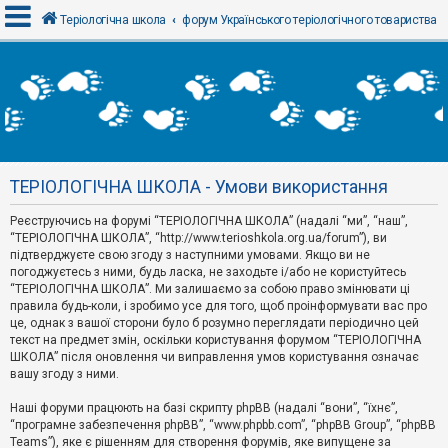
Теріологічна школа
форум Українського теріологічного товариства
В
х
і
д
ТЕРІОЛОГІЧНА ШКОЛА - Умови використання
Р
е
Реєструючись на форумі “ТЕРІОЛОГІЧНА ШКОЛА” (надалі “ми”, “наш”,
є
“ТЕРІОЛОГІЧНА ШКОЛА”, “http://www.terioshkola.org.ua/forum”), ви
с
т
підтверджуєте свою згоду з наступними умовами. Якщо ви не
р
погоджуєтесь з ними, будь ласка, не заходьте і/або не користуйтесь
а
“ТЕРІОЛОГІЧНА ШКОЛА”. Ми залишаємо за собою право змінювати ці
ц
правила будь-коли, і зробимо усе для того, щоб проінформувати вас про
і
я
це, однак з вашої сторони було б розумно переглядати періодично цей
текст на предмет змін, оскільки користування форумом “ТЕРІОЛОГІЧНА
ШКОЛА” після оновлення чи виправлення умов користування означає
вашу згоду з ними.
Т
е
м
Наші форуми працюють на базі скрипту phpBB (надалі “вони”, “їхнє”,
и
“програмне забезпечення phpBB”, “www.phpbb.com”, “phpBB Group”, “phpBB
б
Teams”), яке є рішенням для створення форумів, яке випущене за