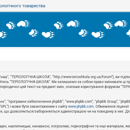
ологічного товариства
наш”, “ТЕРІОЛОГІЧНА ШКОЛА”, “http://www.terioshkola.org.ua/forum”), ви під
туйтесь “ТЕРІОЛОГІЧНА ШКОЛА”. Ми залишаємо за собою право змінювати ці пр
ти періодично цей текст на предмет змін, оскільки користування форумом “Т
хнє”, “програмне забезпечення phpBB”, “www.phpbb.com”, “phpBB Group”, “phpB
 “GPL”) і може бути завантаженим з сайту
www.phpbb.com
. Обмеження ліцензії
 те, що дозволяється/забороняється адміністрацією чи на поведінку в них. Дл
ні, наклепницькі, ненависні, погрозливі, порнографічні та інші матеріали, як