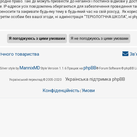
не право. Такі дії можуть призвести до негайної і постійної відмови у дос
. IP-адреси усіх повідомлень зберігаються для забезпечення проведення так
носити та закривати будь-яку тему в будь-який час на свій розсуд . Як кор
третім особам без вашої згоди, ні адміністрація “ТЕРІОЛОГІЧНА ШКОЛА”, ні phpB
гічного товариства
Зв'
MannixMD
phpBB
Silver style by
Style Version 1.1.6
Працює на
® Forum Software © phpBB L
Українська підтримка phpBB
Український переклад © 2005-2020
Конфіденційність
Умови
|