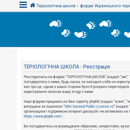
Теріологічна школа
форум Українського тері
В
х
і
д
Т
е
м
ТЕРІОЛОГІЧНА ШКОЛА - Реєстрація
и
б
Реєструючись на форумі “ТЕРІОЛОГІЧНА ШКОЛА” (надалі “ми”, “
е
з
погоджуєтесь з ними, будь ласка, не заходьте і/або не корис
в
вас про це, однак з вашої сторони було б розумно перегляда
і
користування означає вашу згоду з ними.
д
п
Наші форуми працюють на базі скрипту phpBB (надалі “вони”, “ї
о
в
випущене за ліцензією “
GNU General Public License v2
” (надалі
і
організацією і підтримкою інтернет-дискусій і не впливають на
д
https://www.phpbb.com/
.
е
й
Ви погоджуєтесь не розміщувати образливі, непристойні, вульгар