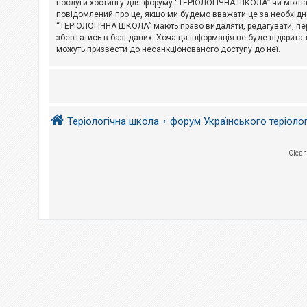
послуги хостингу для форуму “ТЕРІОЛОГІЧНА ШКОЛА” чи міжнарод
повідомлений про це, якщо ми будемо вважати це за необхідне
А
“ТЕРІОЛОГІЧНА ШКОЛА” мають право видаляти, редагувати, пере
к
зберігатись в базі даних. Хоча ця інформація не буде відкрита 
т
и
можуть призвести до несанкціонованого доступу до неї.
в
н
і
т
е
м
и
Теріологічна школа
форум Українського теріоло
П
Clean
о
ш
у
к
Д
о
п
о
м
о
г
а