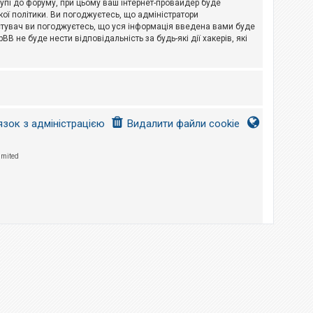
тупі до форуму, при цьому ваш інтернет-провайдер буде
ої політики. Ви погоджуєтесь, що адміністратори
истувач ви погоджуєтесь, що уся інформація введена вами буде
B не буде нести відповідальність за будь-які дії хакерів, які
язок з адміністрацією
Видалити файли cookie
imited