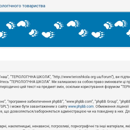
ологічного товариства
наш”, “ТЕРІОЛОГІЧНА ШКОЛА”, “http://www.terioshkola.org.ua/forum”), ви під
туйтесь “ТЕРІОЛОГІЧНА ШКОЛА”. Ми залишаємо за собою право змінювати ці пр
ти періодично цей текст на предмет змін, оскільки користування форумом “Т
хнє”, “програмне забезпечення phpBB”, “www.phpbb.com”, “phpBB Group”, “phpB
 “GPL”) і може бути завантаженим з сайту
www.phpbb.com
. Обмеження ліцензії
 те, що дозволяється/забороняється адміністрацією чи на поведінку в них. Дл
ні, наклепницькі, ненависні, погрозливі, порнографічні та інші матеріали, як