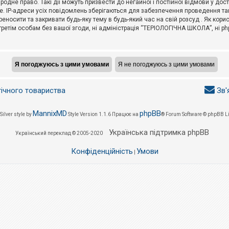
не право. Такі дії можуть призвести до негайної і постійної відмови у дос
. IP-адреси усіх повідомлень зберігаються для забезпечення проведення так
носити та закривати будь-яку тему в будь-який час на свій розсуд . Як кор
третім особам без вашої згоди, ні адміністрація “ТЕРІОЛОГІЧНА ШКОЛА”, ні phpB
гічного товариства
Зв'
MannixMD
phpBB
Silver style by
Style Version 1.1.6
Працює на
® Forum Software © phpBB L
Українська підтримка phpBB
Український переклад © 2005-2020
Конфіденційність
Умови
|