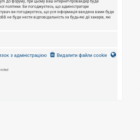
тупі до форуму, при цьому ваш інтернет-провайдер буде
ої політики. Ви погоджуєтесь, що адміністратори
истувач ви погоджуєтесь, що уся інформація введена вами буде
B не буде нести відповідальність за будь-які дії хакерів, які
язок з адміністрацією
Видалити файли cookie
imited