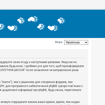
Мова:
тверджуєте свою згоду з наступними умовами. Якщо ви не
авила будь-коли, і зробимо усе для того, щоб проінформувати
ЕРІОЛОГІЧНА ШКОЛА” після оновлення чи виправлення умов
B Teams”), яке є рішенням для створення форумів, яке
 GPL для програмного забезпечення phpBB суворо пов'язані з
я додаткової інформації про phpBB, будь ласка, перегляньте:
і можуть порушувати закони вашої країни, країни, яка надає