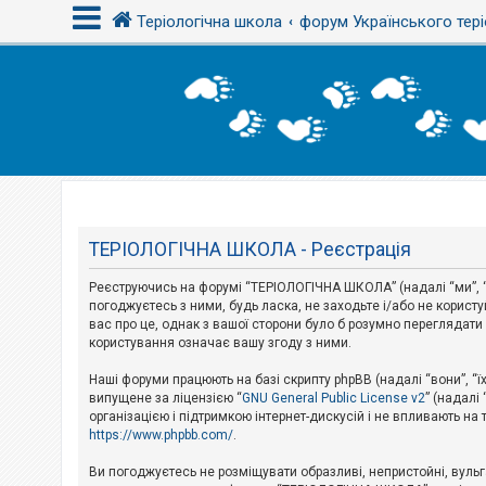
Теріологічна школа
форум Українського тері
В
х
і
д
Т
е
м
ТЕРІОЛОГІЧНА ШКОЛА - Реєстрація
и
б
Реєструючись на форумі “ТЕРІОЛОГІЧНА ШКОЛА” (надалі “ми”, “
е
з
погоджуєтесь з ними, будь ласка, не заходьте і/або не корис
в
вас про це, однак з вашої сторони було б розумно перегляда
і
користування означає вашу згоду з ними.
д
п
Наші форуми працюють на базі скрипту phpBB (надалі “вони”, “ї
о
в
випущене за ліцензією “
GNU General Public License v2
” (надалі
і
організацією і підтримкою інтернет-дискусій і не впливають на
д
https://www.phpbb.com/
.
е
й
Ви погоджуєтесь не розміщувати образливі, непристойні, вульгар