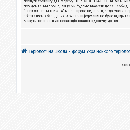
послуги хостингу для форуму “ТЕРІОЛОГІЧНА ШКОЛА” чи міжнарод
повідомлений про це, якщо ми будемо вважати це за необхідне
А
“ТЕРІОЛОГІЧНА ШКОЛА” мають право видаляти, редагувати, пере
к
зберігатись в базі даних. Хоча ця інформація не буде відкрита 
т
и
можуть призвести до несанкціонованого доступу до неї.
в
н
і
т
е
м
и
Теріологічна школа
форум Українського теріоло
П
Clean
о
ш
у
к
Д
о
п
о
м
о
г
а