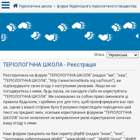
Теріологічна школа
форум Українського теріологічного товариства
В
х
і
д
Мова:
Т
ТЕРІОЛОГІЧНА ШКОЛА - Реєстрація
е
м
и
Реєструючись на форумі “ТЕРІОЛОГІЧНА ШКОЛА” (надалі “ми”, “наш”,
б
“ТЕРІОЛОГІЧНА ШКОЛА”, “http://www.terioshkola.org.ua/forum”), ви
е
підтверджуєте свою згоду з наступними умовами. Якщо ви не
з
погоджуєтесь з ними, будь ласка, не заходьте і/або не користуйтесь
в
і
“ТЕРІОЛОГІЧНА ШКОЛА”. Ми залишаємо за собою право змінювати ці
д
правила будь-коли, і зробимо усе для того, щоб проінформувати вас про
п
це, однак з вашої сторони було б розумно переглядати періодично цей
о
текст на предмет змін, оскільки користування форумом “ТЕРІОЛОГІЧНА
в
ШКОЛА” після оновлення чи виправлення умов користування означає
і
д
вашу згоду з ними.
е
й
Наші форуми працюють на базі скрипту phpBB (надалі “вони”, “їхнє”,
“програмне забезпечення phpBB”, “www.phpbb.com”, “phpBB Group”, “phpBB