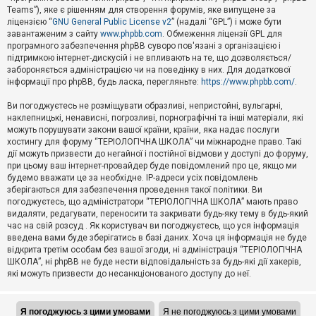
Teams”), яке є рішенням для створення форумів, яке випущене за
А
ліцензією “
GNU General Public License v2
” (надалі “GPL”) і може бути
к
завантаженим з сайту
www.phpbb.com
. Обмеження ліцензії GPL для
т
програмного забезпечення phpBB суворо пов'язані з організацією і
и
підтримкою інтернет-дискусій і не впливають на те, що дозволяється/
в
н
забороняється адміністрацією чи на поведінку в них. Для додаткової
і
інформації про phpBB, будь ласка, перегляньте:
https://www.phpbb.com/
.
т
е
Ви погоджуєтесь не розміщувати образливі, непристойні, вульгарні,
м
наклепницькі, ненависні, погрозливі, порнографічні та інші матеріали, які
и
можуть порушувати закони вашої країни, країни, яка надає послуги
хостингу для форуму “ТЕРІОЛОГІЧНА ШКОЛА” чи міжнародне право. Такі
дії можуть призвести до негайної і постійної відмови у доступі до форуму,
П
при цьому ваш інтернет-провайдер буде повідомлений про це, якщо ми
о
ш
будемо вважати це за необхідне. IP-адреси усіх повідомлень
у
зберігаються для забезпечення проведення такої політики. Ви
к
погоджуєтесь, що адміністратори “ТЕРІОЛОГІЧНА ШКОЛА” мають право
видаляти, редагувати, переносити та закривати будь-яку тему в будь-який
час на свій розсуд . Як користувач ви погоджуєтесь, що уся інформація
Д
введена вами буде зберігатись в базі даних. Хоча ця інформація не буде
о
відкрита третім особам без вашої згоди, ні адміністрація “ТЕРІОЛОГІЧНА
п
ШКОЛА”, ні phpBB не буде нести відповідальність за будь-які дії хакерів,
о
які можуть призвести до несанкціонованого доступу до неї.
м
о
г
а