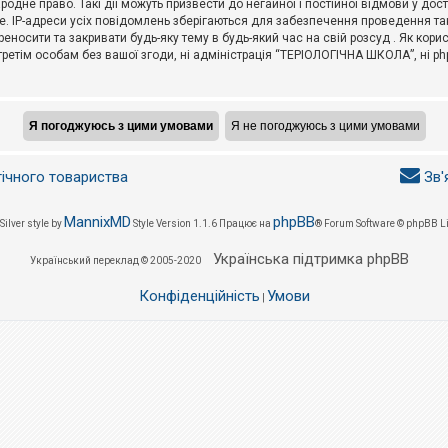
не право. Такі дії можуть призвести до негайної і постійної відмови у дос
. IP-адреси усіх повідомлень зберігаються для забезпечення проведення так
носити та закривати будь-яку тему в будь-який час на свій розсуд . Як кор
третім особам без вашої згоди, ні адміністрація “ТЕРІОЛОГІЧНА ШКОЛА”, ні phpB
гічного товариства
Зв'
MannixMD
phpBB
Silver style by
Style Version 1.1.6
Працює на
® Forum Software © phpBB L
Українська підтримка phpBB
Український переклад © 2005-2020
Конфіденційність
Умови
|