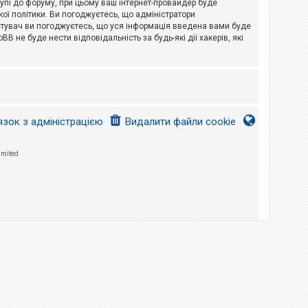
тупі до форуму, при цьому ваш інтернет-провайдер буде
ої політики. Ви погоджуєтесь, що адміністратори
истувач ви погоджуєтесь, що уся інформація введена вами буде
B не буде нести відповідальність за будь-які дії хакерів, які
язок з адміністрацією
Видалити файли cookie
imited