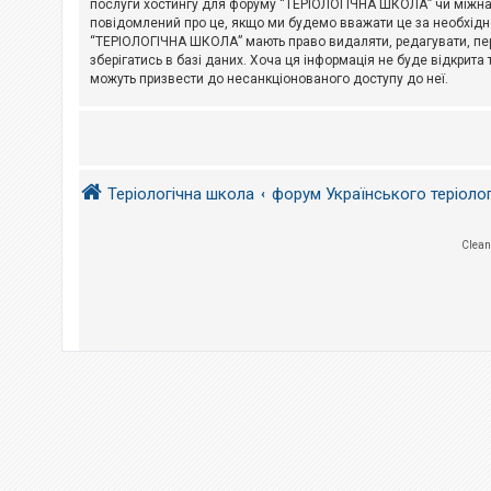
послуги хостингу для форуму “ТЕРІОЛОГІЧНА ШКОЛА” чи міжнарод
повідомлений про це, якщо ми будемо вважати це за необхідне
А
“ТЕРІОЛОГІЧНА ШКОЛА” мають право видаляти, редагувати, пере
к
зберігатись в базі даних. Хоча ця інформація не буде відкрита 
т
и
можуть призвести до несанкціонованого доступу до неї.
в
н
і
т
е
м
и
Теріологічна школа
форум Українського теріоло
П
Clean
о
ш
у
к
Д
о
п
о
м
о
г
а