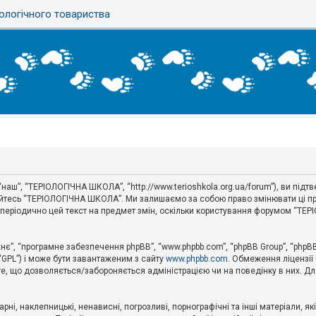
ологічного товариства
наш”, “ТЕРІОЛОГІЧНА ШКОЛА”, “http://www.terioshkola.org.ua/forum”), ви під
туйтесь “ТЕРІОЛОГІЧНА ШКОЛА”. Ми залишаємо за собою право змінювати ці пр
ти періодично цей текст на предмет змін, оскільки користування форумом “Т
хнє”, “програмне забезпечення phpBB”, “www.phpbb.com”, “phpBB Group”, “phpB
 “GPL”) і може бути завантаженим з сайту
www.phpbb.com
. Обмеження ліцензії
 те, що дозволяється/забороняється адміністрацією чи на поведінку в них. Дл
ні, наклепницькі, ненависні, погрозливі, порнографічні та інші матеріали, як