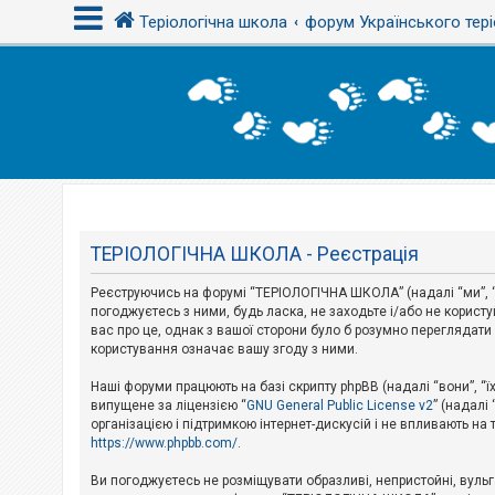
Теріологічна школа
форум Українського тері
В
х
і
д
Т
е
м
ТЕРІОЛОГІЧНА ШКОЛА - Реєстрація
и
б
Реєструючись на форумі “ТЕРІОЛОГІЧНА ШКОЛА” (надалі “ми”, “
е
з
погоджуєтесь з ними, будь ласка, не заходьте і/або не корис
в
вас про це, однак з вашої сторони було б розумно перегляда
і
користування означає вашу згоду з ними.
д
п
Наші форуми працюють на базі скрипту phpBB (надалі “вони”, “ї
о
в
випущене за ліцензією “
GNU General Public License v2
” (надалі
і
організацією і підтримкою інтернет-дискусій і не впливають на
д
https://www.phpbb.com/
.
е
й
Ви погоджуєтесь не розміщувати образливі, непристойні, вульгар