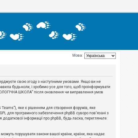
Мова:
тверджуєте свою згоду з наступними умовами. Якщо ви не
авила будь-коли, і зробимо усе для того, щоб проінформувати
ЕРІОЛОГІЧНА ШКОЛА” після оновлення чи виправлення умов
B Teams”), яке є рішенням для створення форумів, яке
 GPL для програмного забезпечення phpBB суворо пов'язані з
я додаткової інформації про phpBB, будь ласка, перегляньте:
і можуть порушувати закони вашої країни, країни, яка надає