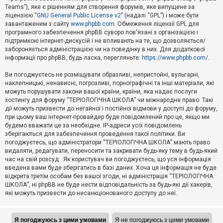
Teams”), яке є рішенням для створення форумів, яке випущене за
А
ліцензією “
GNU General Public License v2
” (надалі “GPL”) і може бути
к
завантаженим з сайту
www.phpbb.com
. Обмеження ліцензії GPL для
т
програмного забезпечення phpBB суворо пов'язані з організацією і
и
підтримкою інтернет-дискусій і не впливають на те, що дозволяється/
в
н
забороняється адміністрацією чи на поведінку в них. Для додаткової
і
інформації про phpBB, будь ласка, перегляньте:
https://www.phpbb.com/
.
т
е
Ви погоджуєтесь не розміщувати образливі, непристойні, вульгарні,
м
наклепницькі, ненависні, погрозливі, порнографічні та інші матеріали, які
и
можуть порушувати закони вашої країни, країни, яка надає послуги
хостингу для форуму “ТЕРІОЛОГІЧНА ШКОЛА” чи міжнародне право. Такі
дії можуть призвести до негайної і постійної відмови у доступі до форуму,
П
при цьому ваш інтернет-провайдер буде повідомлений про це, якщо ми
о
ш
будемо вважати це за необхідне. IP-адреси усіх повідомлень
у
зберігаються для забезпечення проведення такої політики. Ви
к
погоджуєтесь, що адміністратори “ТЕРІОЛОГІЧНА ШКОЛА” мають право
видаляти, редагувати, переносити та закривати будь-яку тему в будь-який
час на свій розсуд . Як користувач ви погоджуєтесь, що уся інформація
Д
введена вами буде зберігатись в базі даних. Хоча ця інформація не буде
о
відкрита третім особам без вашої згоди, ні адміністрація “ТЕРІОЛОГІЧНА
п
ШКОЛА”, ні phpBB не буде нести відповідальність за будь-які дії хакерів,
о
які можуть призвести до несанкціонованого доступу до неї.
м
о
г
а