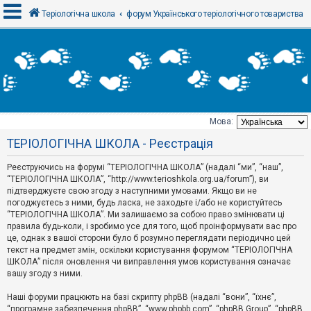
Теріологічна школа
форум Українського теріологічного товариства
В
х
і
д
Мова:
Т
ТЕРІОЛОГІЧНА ШКОЛА - Реєстрація
е
м
и
Реєструючись на форумі “ТЕРІОЛОГІЧНА ШКОЛА” (надалі “ми”, “наш”,
б
“ТЕРІОЛОГІЧНА ШКОЛА”, “http://www.terioshkola.org.ua/forum”), ви
е
підтверджуєте свою згоду з наступними умовами. Якщо ви не
з
погоджуєтесь з ними, будь ласка, не заходьте і/або не користуйтесь
в
і
“ТЕРІОЛОГІЧНА ШКОЛА”. Ми залишаємо за собою право змінювати ці
д
правила будь-коли, і зробимо усе для того, щоб проінформувати вас про
п
це, однак з вашої сторони було б розумно переглядати періодично цей
о
текст на предмет змін, оскільки користування форумом “ТЕРІОЛОГІЧНА
в
ШКОЛА” після оновлення чи виправлення умов користування означає
і
д
вашу згоду з ними.
е
й
Наші форуми працюють на базі скрипту phpBB (надалі “вони”, “їхнє”,
“програмне забезпечення phpBB”, “www.phpbb.com”, “phpBB Group”, “phpBB