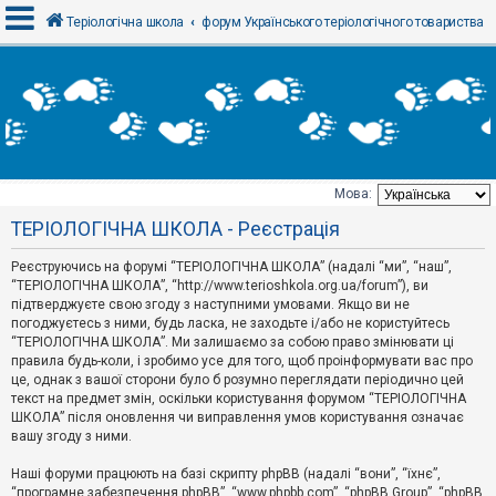
Теріологічна школа
форум Українського теріологічного товариства
В
х
і
д
Мова:
Т
ТЕРІОЛОГІЧНА ШКОЛА - Реєстрація
е
м
и
Реєструючись на форумі “ТЕРІОЛОГІЧНА ШКОЛА” (надалі “ми”, “наш”,
б
“ТЕРІОЛОГІЧНА ШКОЛА”, “http://www.terioshkola.org.ua/forum”), ви
е
підтверджуєте свою згоду з наступними умовами. Якщо ви не
з
погоджуєтесь з ними, будь ласка, не заходьте і/або не користуйтесь
в
і
“ТЕРІОЛОГІЧНА ШКОЛА”. Ми залишаємо за собою право змінювати ці
д
правила будь-коли, і зробимо усе для того, щоб проінформувати вас про
п
це, однак з вашої сторони було б розумно переглядати періодично цей
о
текст на предмет змін, оскільки користування форумом “ТЕРІОЛОГІЧНА
в
ШКОЛА” після оновлення чи виправлення умов користування означає
і
д
вашу згоду з ними.
е
й
Наші форуми працюють на базі скрипту phpBB (надалі “вони”, “їхнє”,
“програмне забезпечення phpBB”, “www.phpbb.com”, “phpBB Group”, “phpBB