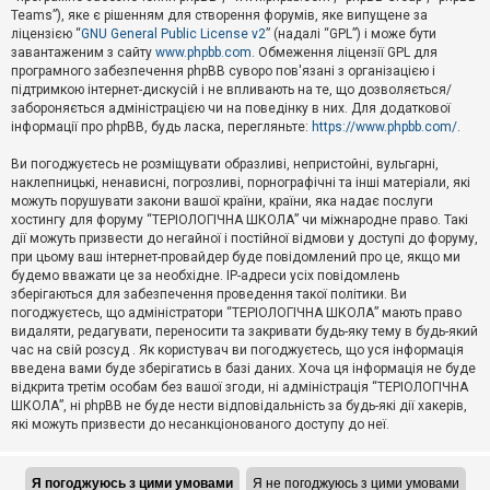
Teams”), яке є рішенням для створення форумів, яке випущене за
А
ліцензією “
GNU General Public License v2
” (надалі “GPL”) і може бути
к
завантаженим з сайту
www.phpbb.com
. Обмеження ліцензії GPL для
т
програмного забезпечення phpBB суворо пов'язані з організацією і
и
підтримкою інтернет-дискусій і не впливають на те, що дозволяється/
в
н
забороняється адміністрацією чи на поведінку в них. Для додаткової
і
інформації про phpBB, будь ласка, перегляньте:
https://www.phpbb.com/
.
т
е
Ви погоджуєтесь не розміщувати образливі, непристойні, вульгарні,
м
наклепницькі, ненависні, погрозливі, порнографічні та інші матеріали, які
и
можуть порушувати закони вашої країни, країни, яка надає послуги
хостингу для форуму “ТЕРІОЛОГІЧНА ШКОЛА” чи міжнародне право. Такі
дії можуть призвести до негайної і постійної відмови у доступі до форуму,
П
при цьому ваш інтернет-провайдер буде повідомлений про це, якщо ми
о
ш
будемо вважати це за необхідне. IP-адреси усіх повідомлень
у
зберігаються для забезпечення проведення такої політики. Ви
к
погоджуєтесь, що адміністратори “ТЕРІОЛОГІЧНА ШКОЛА” мають право
видаляти, редагувати, переносити та закривати будь-яку тему в будь-який
час на свій розсуд . Як користувач ви погоджуєтесь, що уся інформація
Д
введена вами буде зберігатись в базі даних. Хоча ця інформація не буде
о
відкрита третім особам без вашої згоди, ні адміністрація “ТЕРІОЛОГІЧНА
п
ШКОЛА”, ні phpBB не буде нести відповідальність за будь-які дії хакерів,
о
які можуть призвести до несанкціонованого доступу до неї.
м
о
г
а