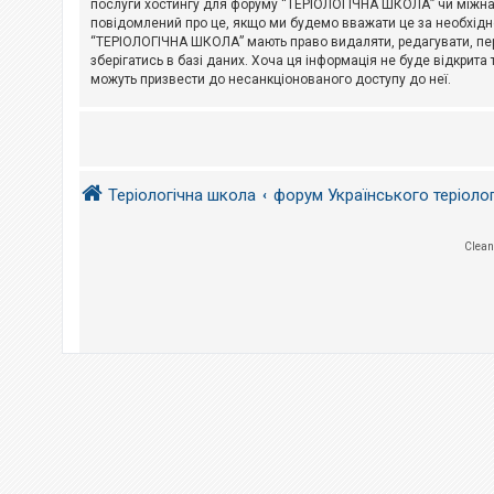
послуги хостингу для форуму “ТЕРІОЛОГІЧНА ШКОЛА” чи міжнарод
повідомлений про це, якщо ми будемо вважати це за необхідне
А
“ТЕРІОЛОГІЧНА ШКОЛА” мають право видаляти, редагувати, пере
к
зберігатись в базі даних. Хоча ця інформація не буде відкрита 
т
и
можуть призвести до несанкціонованого доступу до неї.
в
н
і
т
е
м
и
Теріологічна школа
форум Українського теріоло
П
Clean
о
ш
у
к
Д
о
п
о
м
о
г
а