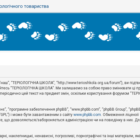
ологічного товариства
наш”, “ТЕРІОЛОГІЧНА ШКОЛА”, “http://www.terioshkola.org.ua/forum”), ви під
туйтесь “ТЕРІОЛОГІЧНА ШКОЛА”. Ми залишаємо за собою право змінювати ці пр
ти періодично цей текст на предмет змін, оскільки користування форумом “Т
хнє”, “програмне забезпечення phpBB”, “www.phpbb.com”, “phpBB Group”, “phpB
 “GPL”) і може бути завантаженим з сайту
www.phpbb.com
. Обмеження ліцензії
 те, що дозволяється/забороняється адміністрацією чи на поведінку в них. Дл
ні, наклепницькі, ненависні, погрозливі, порнографічні та інші матеріали, як