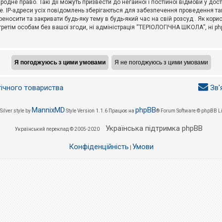
не право. Такі дії можуть призвести до негайної і постійної відмови у дос
. IP-адреси усіх повідомлень зберігаються для забезпечення проведення так
носити та закривати будь-яку тему в будь-який час на свій розсуд . Як кор
третім особам без вашої згоди, ні адміністрація “ТЕРІОЛОГІЧНА ШКОЛА”, ні phpB
гічного товариства
Зв'
MannixMD
phpBB
Silver style by
Style Version 1.1.6
Працює на
® Forum Software © phpBB L
Українська підтримка phpBB
Український переклад © 2005-2020
Конфіденційність
Умови
|