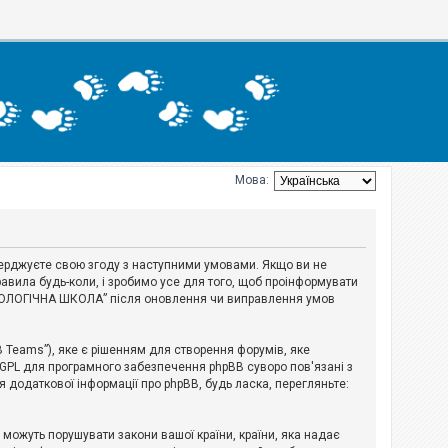
Мова:
тверджуєте свою згоду з наступними умовами. Якщо ви не
авила будь-коли, і зробимо усе для того, щоб проінформувати
ЕРІОЛОГІЧНА ШКОЛА” після оновлення чи виправлення умов
B Teams”), яке є рішенням для створення форумів, яке
 GPL для програмного забезпечення phpBB суворо пов'язані з
я додаткової інформації про phpBB, будь ласка, перегляньте:
і можуть порушувати закони вашої країни, країни, яка надає