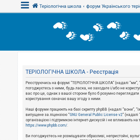
Теріологічна школа
форум Українського тері
В
х
і
д
Т
е
м
ТЕРІОЛОГІЧНА ШКОЛА - Реєстрація
и
б
Реєструючись на форумі “ТЕРІОЛОГІЧНА ШКОЛА” (надалі “ми”, “
е
з
погоджуєтесь з ними, будь ласка, не заходьте і/або не корис
в
вас про це, однак з вашої сторони було б розумно перегляда
і
користування означає вашу згоду з ними.
д
п
Наші форуми працюють на базі скрипту phpBB (надалі “вони”, “ї
о
в
випущене за ліцензією “
GNU General Public License v2
” (надалі
і
організацією і підтримкою інтернет-дискусій і не впливають на
д
https://www.phpbb.com/
.
е
й
Ви погоджуєтесь не розміщувати образливі, непристойні, вульгар