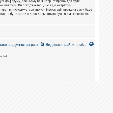
тупі до форуму, при цьому ваш інтернет-провайдер буде
ої політики. Ви погоджуєтесь, що адміністратори
истувач ви погоджуєтесь, що уся інформація введена вами буде
B не буде нести відповідальність за будь-які дії хакерів, які
язок з адміністрацією
Видалити файли cookie
imited