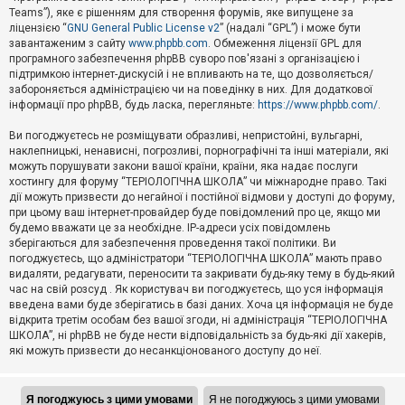
Teams”), яке є рішенням для створення форумів, яке випущене за
А
ліцензією “
GNU General Public License v2
” (надалі “GPL”) і може бути
к
завантаженим з сайту
www.phpbb.com
. Обмеження ліцензії GPL для
т
програмного забезпечення phpBB суворо пов'язані з організацією і
и
підтримкою інтернет-дискусій і не впливають на те, що дозволяється/
в
н
забороняється адміністрацією чи на поведінку в них. Для додаткової
і
інформації про phpBB, будь ласка, перегляньте:
https://www.phpbb.com/
.
т
е
Ви погоджуєтесь не розміщувати образливі, непристойні, вульгарні,
м
наклепницькі, ненависні, погрозливі, порнографічні та інші матеріали, які
и
можуть порушувати закони вашої країни, країни, яка надає послуги
хостингу для форуму “ТЕРІОЛОГІЧНА ШКОЛА” чи міжнародне право. Такі
дії можуть призвести до негайної і постійної відмови у доступі до форуму,
П
при цьому ваш інтернет-провайдер буде повідомлений про це, якщо ми
о
ш
будемо вважати це за необхідне. IP-адреси усіх повідомлень
у
зберігаються для забезпечення проведення такої політики. Ви
к
погоджуєтесь, що адміністратори “ТЕРІОЛОГІЧНА ШКОЛА” мають право
видаляти, редагувати, переносити та закривати будь-яку тему в будь-який
час на свій розсуд . Як користувач ви погоджуєтесь, що уся інформація
Д
введена вами буде зберігатись в базі даних. Хоча ця інформація не буде
о
відкрита третім особам без вашої згоди, ні адміністрація “ТЕРІОЛОГІЧНА
п
ШКОЛА”, ні phpBB не буде нести відповідальність за будь-які дії хакерів,
о
які можуть призвести до несанкціонованого доступу до неї.
м
о
г
а