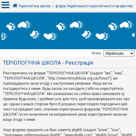
Теріологічна школа
форум Українського теріологічного товариства
В
х
і
д
Мова:
Т
ТЕРІОЛОГІЧНА ШКОЛА - Реєстрація
е
м
и
Реєструючись на форумі “ТЕРІОЛОГІЧНА ШКОЛА” (надалі “ми”, “наш”,
б
“ТЕРІОЛОГІЧНА ШКОЛА”, “http://www.terioshkola.org.ua/forum”), ви
е
підтверджуєте свою згоду з наступними умовами. Якщо ви не
з
погоджуєтесь з ними, будь ласка, не заходьте і/або не користуйтесь
в
і
“ТЕРІОЛОГІЧНА ШКОЛА”. Ми залишаємо за собою право змінювати ці
д
правила будь-коли, і зробимо усе для того, щоб проінформувати вас про
п
це, однак з вашої сторони було б розумно переглядати періодично цей
о
текст на предмет змін, оскільки користування форумом “ТЕРІОЛОГІЧНА
в
ШКОЛА” після оновлення чи виправлення умов користування означає
і
д
вашу згоду з ними.
е
й
Наші форуми працюють на базі скрипту phpBB (надалі “вони”, “їхнє”,
“програмне забезпечення phpBB”, “www.phpbb.com”, “phpBB Group”, “phpBB