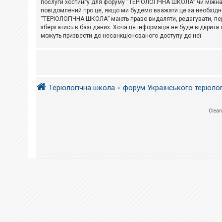
послуги хостингу для форуму “ТЕРІОЛОГІЧНА ШКОЛА” чи міжнарод
повідомлений про це, якщо ми будемо вважати це за необхідне
А
“ТЕРІОЛОГІЧНА ШКОЛА” мають право видаляти, редагувати, пере
к
зберігатись в базі даних. Хоча ця інформація не буде відкрита 
т
и
можуть призвести до несанкціонованого доступу до неї.
в
н
і
т
е
м
и
Теріологічна школа
форум Українського теріоло
П
Clean
о
ш
у
к
Д
о
п
о
м
о
г
а