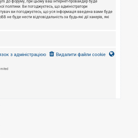
тупі до форуму, при цьому ваш інтернет-провайдер буде
ої політики. Ви погоджуєтесь, що адміністратори
истувач ви погоджуєтесь, що уся інформація введена вами буде
B не буде нести відповідальність за будь-які дії хакерів, які
язок з адміністрацією
Видалити файли cookie
imited