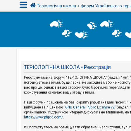
Теріологічна школа
форум Українського тері
В
х
і
д
Т
е
м
ТЕРІОЛОГІЧНА ШКОЛА - Реєстрація
и
б
Реєструючись на форумі “ТЕРІОЛОГІЧНА ШКОЛА” (надалі “ми”, “
е
з
погоджуєтесь з ними, будь ласка, не заходьте і/або не корис
в
вас про це, однак з вашої сторони було б розумно перегляда
і
користування означає вашу згоду з ними.
д
п
Наші форуми працюють на базі скрипту phpBB (надалі “вони”, “ї
о
в
випущене за ліцензією “
GNU General Public License v2
” (надалі
і
організацією і підтримкою інтернет-дискусій і не впливають на
д
https://www.phpbb.com/
.
е
й
Ви погоджуєтесь не розміщувати образливі, непристойні, вульгар