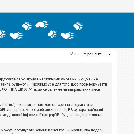
Мова:
тверджуєте свою згоду з наступними умовами. Якщо ви не
авила будь-коли, і зробимо усе для того, щоб проінформувати
ЕРІОЛОГІЧНА ШКОЛА” після оновлення чи виправлення умов
B Teams”), яке є рішенням для створення форумів, яке
 GPL для програмного забезпечення phpBB суворо пов'язані з
я додаткової інформації про phpBB, будь ласка, перегляньте:
і можуть порушувати закони вашої країни, країни, яка надає