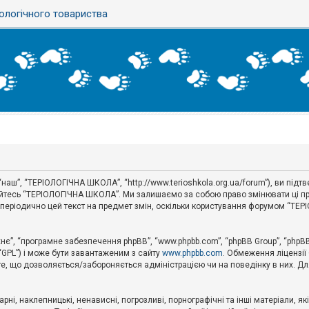
ологічного товариства
наш”, “ТЕРІОЛОГІЧНА ШКОЛА”, “http://www.terioshkola.org.ua/forum”), ви під
туйтесь “ТЕРІОЛОГІЧНА ШКОЛА”. Ми залишаємо за собою право змінювати ці пр
ти періодично цей текст на предмет змін, оскільки користування форумом “Т
хнє”, “програмне забезпечення phpBB”, “www.phpbb.com”, “phpBB Group”, “phpB
 “GPL”) і може бути завантаженим з сайту
www.phpbb.com
. Обмеження ліцензії
 те, що дозволяється/забороняється адміністрацією чи на поведінку в них. Дл
ні, наклепницькі, ненависні, погрозливі, порнографічні та інші матеріали, як