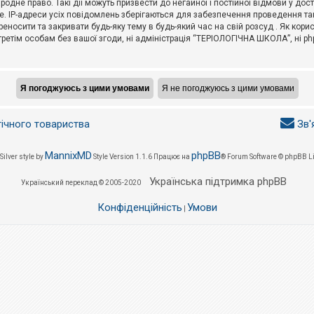
не право. Такі дії можуть призвести до негайної і постійної відмови у дос
. IP-адреси усіх повідомлень зберігаються для забезпечення проведення так
носити та закривати будь-яку тему в будь-який час на свій розсуд . Як кор
третім особам без вашої згоди, ні адміністрація “ТЕРІОЛОГІЧНА ШКОЛА”, ні phpB
гічного товариства
Зв'
MannixMD
phpBB
Silver style by
Style Version 1.1.6
Працює на
® Forum Software © phpBB L
Українська підтримка phpBB
Український переклад © 2005-2020
Конфіденційність
Умови
|