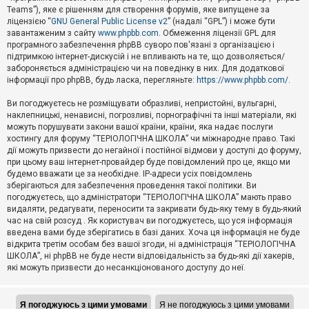
Teams”), яке є рішенням для створення форумів, яке випущене за
А
ліцензією “
GNU General Public License v2
” (надалі “GPL”) і може бути
к
завантаженим з сайту
www.phpbb.com
. Обмеження ліцензії GPL для
т
програмного забезпечення phpBB суворо пов'язані з організацією і
и
підтримкою інтернет-дискусій і не впливають на те, що дозволяється/
в
н
забороняється адміністрацією чи на поведінку в них. Для додаткової
і
інформації про phpBB, будь ласка, перегляньте:
https://www.phpbb.com/
.
т
е
Ви погоджуєтесь не розміщувати образливі, непристойні, вульгарні,
м
наклепницькі, ненависні, погрозливі, порнографічні та інші матеріали, які
и
можуть порушувати закони вашої країни, країни, яка надає послуги
хостингу для форуму “ТЕРІОЛОГІЧНА ШКОЛА” чи міжнародне право. Такі
дії можуть призвести до негайної і постійної відмови у доступі до форуму,
П
при цьому ваш інтернет-провайдер буде повідомлений про це, якщо ми
о
ш
будемо вважати це за необхідне. IP-адреси усіх повідомлень
у
зберігаються для забезпечення проведення такої політики. Ви
к
погоджуєтесь, що адміністратори “ТЕРІОЛОГІЧНА ШКОЛА” мають право
видаляти, редагувати, переносити та закривати будь-яку тему в будь-який
час на свій розсуд . Як користувач ви погоджуєтесь, що уся інформація
Д
введена вами буде зберігатись в базі даних. Хоча ця інформація не буде
о
відкрита третім особам без вашої згоди, ні адміністрація “ТЕРІОЛОГІЧНА
п
ШКОЛА”, ні phpBB не буде нести відповідальність за будь-які дії хакерів,
о
які можуть призвести до несанкціонованого доступу до неї.
м
о
г
а