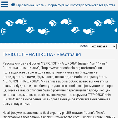
Теріологічна школа
форум Українського теріологічного товариства
В
х
і
д
Мова:
Т
ТЕРІОЛОГІЧНА ШКОЛА - Реєстрація
е
м
и
Реєструючись на форумі “ТЕРІОЛОГІЧНА ШКОЛА” (надалі “ми”, “наш”,
б
“ТЕРІОЛОГІЧНА ШКОЛА”, “http://www.terioshkola.org.ua/forum”), ви
е
підтверджуєте свою згоду з наступними умовами. Якщо ви не
з
погоджуєтесь з ними, будь ласка, не заходьте і/або не користуйтесь
в
і
“ТЕРІОЛОГІЧНА ШКОЛА”. Ми залишаємо за собою право змінювати ці
д
правила будь-коли, і зробимо усе для того, щоб проінформувати вас про
п
це, однак з вашої сторони було б розумно переглядати періодично цей
о
текст на предмет змін, оскільки користування форумом “ТЕРІОЛОГІЧНА
в
ШКОЛА” після оновлення чи виправлення умов користування означає
і
д
вашу згоду з ними.
е
й
Наші форуми працюють на базі скрипту phpBB (надалі “вони”, “їхнє”,
“програмне забезпечення phpBB”, “www.phpbb.com”, “phpBB Group”, “phpBB