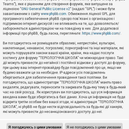
Teams”), яке є рішенням для створення форумів, яке випущене за
А
ліцензією “
GNU General Public License v2
” (надалі “GPL”) і може бути
к
завантаженим з сайту
www.phpbb.com
. Обмеження ліцензії GPL для
т
програмного забезпечення phpBB суворо пов'язані з організацією і
и
підтримкою інтернет-дискусій і не впливають на те, що дозволяється/
в
н
забороняється адміністрацією чи на поведінку в них. Для додаткової
і
інформації про phpBB, будь ласка, перегляньте:
https://www.phpbb.com/
.
т
е
Ви погоджуєтесь не розміщувати образливі, непристойні, вульгарні,
м
наклепницькі, ненависні, погрозливі, порнографічні та інші матеріали, які
и
можуть порушувати закони вашої країни, країни, яка надає послуги
хостингу для форуму “ТЕРІОЛОГІЧНА ШКОЛА” чи міжнародне право. Такі
дії можуть призвести до негайної і постійної відмови у доступі до форуму,
П
при цьому ваш інтернет-провайдер буде повідомлений про це, якщо ми
о
ш
будемо вважати це за необхідне. IP-адреси усіх повідомлень
у
зберігаються для забезпечення проведення такої політики. Ви
к
погоджуєтесь, що адміністратори “ТЕРІОЛОГІЧНА ШКОЛА” мають право
видаляти, редагувати, переносити та закривати будь-яку тему в будь-який
час на свій розсуд . Як користувач ви погоджуєтесь, що уся інформація
Д
введена вами буде зберігатись в базі даних. Хоча ця інформація не буде
о
відкрита третім особам без вашої згоди, ні адміністрація “ТЕРІОЛОГІЧНА
п
ШКОЛА”, ні phpBB не буде нести відповідальність за будь-які дії хакерів,
о
які можуть призвести до несанкціонованого доступу до неї.
м
о
г
а