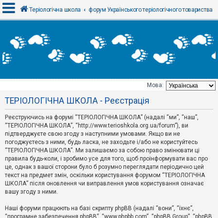
Теріологічна школа
форум Українського теріологічного товариства
В
х
і
д
Мова:
Т
ТЕРІОЛОГІЧНА ШКОЛА - Реєстрація
е
м
и
Реєструючись на форумі “ТЕРІОЛОГІЧНА ШКОЛА” (надалі “ми”, “наш”,
б
“ТЕРІОЛОГІЧНА ШКОЛА”, “http://www.terioshkola.org.ua/forum”), ви
е
підтверджуєте свою згоду з наступними умовами. Якщо ви не
з
погоджуєтесь з ними, будь ласка, не заходьте і/або не користуйтесь
в
і
“ТЕРІОЛОГІЧНА ШКОЛА”. Ми залишаємо за собою право змінювати ці
д
правила будь-коли, і зробимо усе для того, щоб проінформувати вас про
п
це, однак з вашої сторони було б розумно переглядати періодично цей
о
текст на предмет змін, оскільки користування форумом “ТЕРІОЛОГІЧНА
в
ШКОЛА” після оновлення чи виправлення умов користування означає
і
д
вашу згоду з ними.
е
й
Наші форуми працюють на базі скрипту phpBB (надалі “вони”, “їхнє”,
“програмне забезпечення phpBB”, “www.phpbb.com”, “phpBB Group”, “phpBB