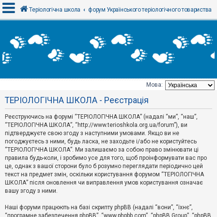
Теріологічна школа
форум Українського теріологічного товариства
В
х
і
д
Мова:
Т
ТЕРІОЛОГІЧНА ШКОЛА - Реєстрація
е
м
и
Реєструючись на форумі “ТЕРІОЛОГІЧНА ШКОЛА” (надалі “ми”, “наш”,
б
“ТЕРІОЛОГІЧНА ШКОЛА”, “http://www.terioshkola.org.ua/forum”), ви
е
підтверджуєте свою згоду з наступними умовами. Якщо ви не
з
погоджуєтесь з ними, будь ласка, не заходьте і/або не користуйтесь
в
і
“ТЕРІОЛОГІЧНА ШКОЛА”. Ми залишаємо за собою право змінювати ці
д
правила будь-коли, і зробимо усе для того, щоб проінформувати вас про
п
це, однак з вашої сторони було б розумно переглядати періодично цей
о
текст на предмет змін, оскільки користування форумом “ТЕРІОЛОГІЧНА
в
ШКОЛА” після оновлення чи виправлення умов користування означає
і
д
вашу згоду з ними.
е
й
Наші форуми працюють на базі скрипту phpBB (надалі “вони”, “їхнє”,
“програмне забезпечення phpBB”, “www.phpbb.com”, “phpBB Group”, “phpBB