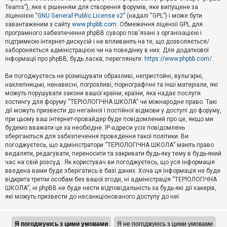
Teams”), яке є рішенням для створення форумів, яке випущене за
А
ліцензією “
GNU General Public License v2
” (надалі “GPL”) і може бути
к
завантаженим з сайту
www.phpbb.com
. Обмеження ліцензії GPL для
т
програмного забезпечення phpBB суворо пов'язані з організацією і
и
підтримкою інтернет-дискусій і не впливають на те, що дозволяється/
в
н
забороняється адміністрацією чи на поведінку в них. Для додаткової
і
інформації про phpBB, будь ласка, перегляньте:
https://www.phpbb.com/
.
т
е
Ви погоджуєтесь не розміщувати образливі, непристойні, вульгарні,
м
наклепницькі, ненависні, погрозливі, порнографічні та інші матеріали, які
и
можуть порушувати закони вашої країни, країни, яка надає послуги
хостингу для форуму “ТЕРІОЛОГІЧНА ШКОЛА” чи міжнародне право. Такі
дії можуть призвести до негайної і постійної відмови у доступі до форуму,
П
при цьому ваш інтернет-провайдер буде повідомлений про це, якщо ми
о
ш
будемо вважати це за необхідне. IP-адреси усіх повідомлень
у
зберігаються для забезпечення проведення такої політики. Ви
к
погоджуєтесь, що адміністратори “ТЕРІОЛОГІЧНА ШКОЛА” мають право
видаляти, редагувати, переносити та закривати будь-яку тему в будь-який
час на свій розсуд . Як користувач ви погоджуєтесь, що уся інформація
Д
введена вами буде зберігатись в базі даних. Хоча ця інформація не буде
о
відкрита третім особам без вашої згоди, ні адміністрація “ТЕРІОЛОГІЧНА
п
ШКОЛА”, ні phpBB не буде нести відповідальність за будь-які дії хакерів,
о
які можуть призвести до несанкціонованого доступу до неї.
м
о
г
а