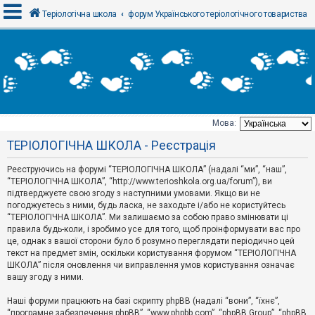
Теріологічна школа
форум Українського теріологічного товариства
В
х
і
д
Мова:
Т
ТЕРІОЛОГІЧНА ШКОЛА - Реєстрація
е
м
и
Реєструючись на форумі “ТЕРІОЛОГІЧНА ШКОЛА” (надалі “ми”, “наш”,
б
“ТЕРІОЛОГІЧНА ШКОЛА”, “http://www.terioshkola.org.ua/forum”), ви
е
підтверджуєте свою згоду з наступними умовами. Якщо ви не
з
погоджуєтесь з ними, будь ласка, не заходьте і/або не користуйтесь
в
і
“ТЕРІОЛОГІЧНА ШКОЛА”. Ми залишаємо за собою право змінювати ці
д
правила будь-коли, і зробимо усе для того, щоб проінформувати вас про
п
це, однак з вашої сторони було б розумно переглядати періодично цей
о
текст на предмет змін, оскільки користування форумом “ТЕРІОЛОГІЧНА
в
ШКОЛА” після оновлення чи виправлення умов користування означає
і
д
вашу згоду з ними.
е
й
Наші форуми працюють на базі скрипту phpBB (надалі “вони”, “їхнє”,
“програмне забезпечення phpBB”, “www.phpbb.com”, “phpBB Group”, “phpBB