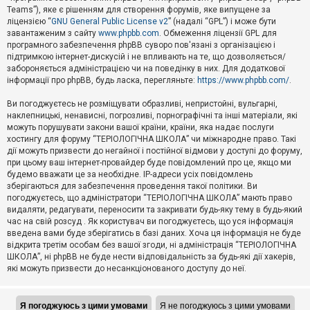
Teams”), яке є рішенням для створення форумів, яке випущене за
А
ліцензією “
GNU General Public License v2
” (надалі “GPL”) і може бути
к
завантаженим з сайту
www.phpbb.com
. Обмеження ліцензії GPL для
т
програмного забезпечення phpBB суворо пов'язані з організацією і
и
підтримкою інтернет-дискусій і не впливають на те, що дозволяється/
в
н
забороняється адміністрацією чи на поведінку в них. Для додаткової
і
інформації про phpBB, будь ласка, перегляньте:
https://www.phpbb.com/
.
т
е
Ви погоджуєтесь не розміщувати образливі, непристойні, вульгарні,
м
наклепницькі, ненависні, погрозливі, порнографічні та інші матеріали, які
и
можуть порушувати закони вашої країни, країни, яка надає послуги
хостингу для форуму “ТЕРІОЛОГІЧНА ШКОЛА” чи міжнародне право. Такі
дії можуть призвести до негайної і постійної відмови у доступі до форуму,
П
при цьому ваш інтернет-провайдер буде повідомлений про це, якщо ми
о
ш
будемо вважати це за необхідне. IP-адреси усіх повідомлень
у
зберігаються для забезпечення проведення такої політики. Ви
к
погоджуєтесь, що адміністратори “ТЕРІОЛОГІЧНА ШКОЛА” мають право
видаляти, редагувати, переносити та закривати будь-яку тему в будь-який
час на свій розсуд . Як користувач ви погоджуєтесь, що уся інформація
Д
введена вами буде зберігатись в базі даних. Хоча ця інформація не буде
о
відкрита третім особам без вашої згоди, ні адміністрація “ТЕРІОЛОГІЧНА
п
ШКОЛА”, ні phpBB не буде нести відповідальність за будь-які дії хакерів,
о
які можуть призвести до несанкціонованого доступу до неї.
м
о
г
а